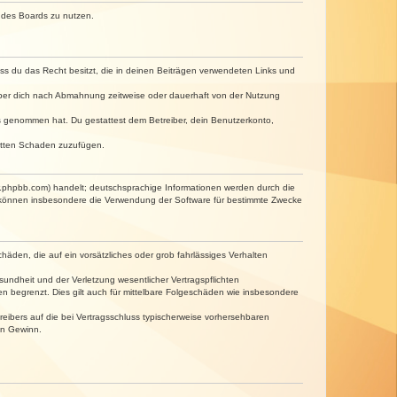
n des Boards zu nutzen.
dass du das Recht besitzt, die in deinen Beiträgen verwendeten Links und
iber dich nach Abmahnung zeitweise oder dauerhaft von der Nutzung
tnis genommen hat. Du gestattest dem Betreiber, dein Benutzerkonto,
ritten Schaden zuzufügen.
w.phpbb.com) handelt; deutschsprachige Informationen werden durch die
e können insbesondere die Verwendung der Software für bestimmte Zwecke
häden, die auf ein vorsätzliches oder grob fahrlässiges Verhalten
undheit und der Verletzung wesentlicher Vertragspflichten
n begrenzt. Dies gilt auch für mittelbare Folgeschäden wie insbesondere
eibers auf die bei Vertragsschluss typischerweise vorhersehbaren
en Gewinn.