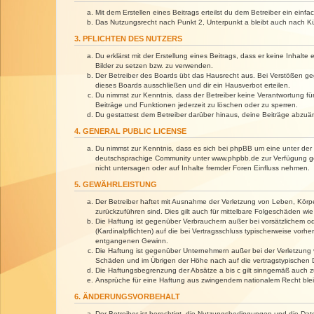
Mit dem Erstellen eines Beitrags erteilst du dem Betreiber ein ein
Das Nutzungsrecht nach Punkt 2, Unterpunkt a bleibt auch nach 
3. PFLICHTEN DES NUTZERS
Du erklärst mit der Erstellung eines Beitrags, dass er keine Inhalt
Bilder zu setzen bzw. zu verwenden.
Der Betreiber des Boards übt das Hausrecht aus. Bei Verstößen g
dieses Boards ausschließen und dir ein Hausverbot erteilen.
Du nimmst zur Kenntnis, dass der Betreiber keine Verantwortung für 
Beiträge und Funktionen jederzeit zu löschen oder zu sperren.
Du gestattest dem Betreiber darüber hinaus, deine Beiträge abzuä
4. GENERAL PUBLIC LICENSE
Du nimmst zur Kenntnis, dass es sich bei phpBB um eine unter der 
deutschsprachige Community unter www.phpbb.de zur Verfügung gest
nicht untersagen oder auf Inhalte fremder Foren Einfluss nehmen.
5. GEWÄHRLEISTUNG
Der Betreiber haftet mit Ausnahme der Verletzung von Leben, Körper
zurückzuführen sind. Dies gilt auch für mittelbare Folgeschäden 
Die Haftung ist gegenüber Verbrauchern außer bei vorsätzlichem o
(Kardinalpflichten) auf die bei Vertragsschluss typischerweise vo
entgangenen Gewinn.
Die Haftung ist gegenüber Unternehmern außer bei der Verletzung 
Schäden und im Übrigen der Höhe nach auf die vertragstypischen 
Die Haftungsbegrenzung der Absätze a bis c gilt sinngemäß auch zu
Ansprüche für eine Haftung aus zwingendem nationalem Recht blei
6. ÄNDERUNGSVORBEHALT
Der Betreiber ist berechtigt, die Nutzungsbedingungen und die Dat