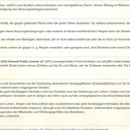
faches, zeitlich und räumlich unbeschränktes und unentgeltliches Recht, deinen Beitrag im Rahme
Kündigung des Nutzungsvertrages bestehen.
e enthält, die gegen geltendes Recht oder die guten Sitten verstoßen. Du erklärst insbesondere, 
egen diese Nutzungsbedingungen oder anderer im Board veröffentlichten Regeln kann der Betre
die Inhalte von Beiträgen übernimmt, die er nicht selbst erstellt hat oder die er nicht zur Kenn
ndern, sofern sie gegen o. g. Regeln verstoßen oder geeignet sind, dem Betreiber oder einem D
„
GNU General Public License v2
“ (GPL) bereitgestellten Foren-Software von phpBB Limited (ww
ellt. Beide haben keinen Einfluss auf die Art und Weise, wie die Software verwendet wird. Si
 und Gesundheit und der Verletzung wesentlicher Vertragspflichten (Kardinalpflichten) nur für Sc
wie insbesondere entgangenen Gewinn.
der grob fahrlässigem Verhalten oder bei Schäden aus der Verletzung von Leben, Körper und Ges
rhersehbaren Schäden und im übrigen der Höhe nach auf die vertragstypischen Durchschnittsschäde
von Leben, Körper und Gesundheit oder vorsätzlichem oder grob fahrlässigem Verhalten des Betr
Durchschnittsschäden begrenzt. Dies gilt auch für mittelbare Schäden, insbesondere entgangen
gunsten der Mitarbeiter und Erfüllungsgehilfen des Betreibers.
ben unberührt.
enschutzerklärung zu ändern. Die Änderung wird dem Nutzer per E-Mail mitgeteilt.