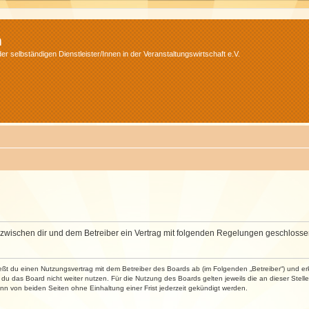
m
r selbständigen Dienstleister/Innen in der Veranstaltungswirtschaft e.V.
wird zwischen dir und dem Betreiber ein Vertrag mit folgenden Regelungen geschlosse
ließt du einen Nutzungsvertrag mit dem Betreiber des Boards ab (im Folgenden „Betreiber“) und 
du das Board nicht weiter nutzen. Für die Nutzung des Boards gelten jeweils die an dieser Stell
n von beiden Seiten ohne Einhaltung einer Frist jederzeit gekündigt werden.