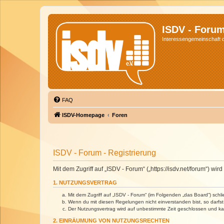
ISDV - Foru
Interessengemeinschaft de
FAQ
ISDV-Homepage
Foren
ISDV - Forum - Registrierung
Mit dem Zugriff auf „ISDV - Forum“ („https://isdv.net/forum“) 
1. NUTZUNGSVERTRAG
Mit dem Zugriff auf „ISDV - Forum“ (im Folgenden „das Board“) sch
Wenn du mit diesen Regelungen nicht einverstanden bist, so darfst 
Der Nutzungsvertrag wird auf unbestimmte Zeit geschlossen und kan
2. EINRÄUMUNG VON NUTZUNGSRECHTEN