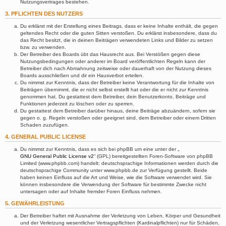
Nutzungsvertrages bestehen.
3. PFLICHTEN DES NUTZERS
Du erklärst mit der Erstellung eines Beitrags, dass er keine Inhalte enthält, die gegen
geltendes Recht oder die guten Sitten verstoßen. Du erklärst insbesondere, dass du
das Recht besitzt, die in deinen Beiträgen verwendeten Links und Bilder zu setzen
bzw. zu verwenden.
Der Betreiber des Boards übt das Hausrecht aus. Bei Verstößen gegen diese
Nutzungsbedingungen oder anderer im Board veröffentlichten Regeln kann der
Betreiber dich nach Abmahnung zeitweise oder dauerhaft von der Nutzung dieses
Boards ausschließen und dir ein Hausverbot erteilen.
Du nimmst zur Kenntnis, dass der Betreiber keine Verantwortung für die Inhalte von
Beiträgen übernimmt, die er nicht selbst erstellt hat oder die er nicht zur Kenntnis
genommen hat. Du gestattest dem Betreiber, dein Benutzerkonto, Beiträge und
Funktionen jederzeit zu löschen oder zu sperren.
Du gestattest dem Betreiber darüber hinaus, deine Beiträge abzuändern, sofern sie
gegen o. g. Regeln verstoßen oder geeignet sind, dem Betreiber oder einem Dritten
Schaden zuzufügen.
4. GENERAL PUBLIC LICENSE
Du nimmst zur Kenntnis, dass es sich bei phpBB um eine unter der „
GNU General Public License v2
“ (GPL) bereitgestellten Foren-Software von phpBB
Limited (www.phpbb.com) handelt; deutschsprachige Informationen werden durch die
deutschsprachige Community unter www.phpbb.de zur Verfügung gestellt. Beide
haben keinen Einfluss auf die Art und Weise, wie die Software verwendet wird. Sie
können insbesondere die Verwendung der Software für bestimmte Zwecke nicht
untersagen oder auf Inhalte fremder Foren Einfluss nehmen.
5. GEWÄHRLEISTUNG
Der Betreiber haftet mit Ausnahme der Verletzung von Leben, Körper und Gesundheit
und der Verletzung wesentlicher Vertragspflichten (Kardinalpflichten) nur für Schäden,