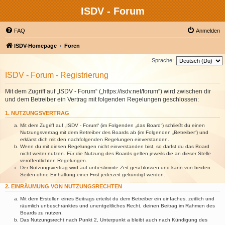
ISDV - Forum
FAQ
Anmelden
ISDV-Homepage
Foren
Sprache:
ISDV - Forum - Registrierung
Mit dem Zugriff auf „ISDV - Forum“ („https://isdv.net/forum“) wird zwischen dir
und dem Betreiber ein Vertrag mit folgenden Regelungen geschlossen:
1. NUTZUNGSVERTRAG
Mit dem Zugriff auf „ISDV - Forum“ (im Folgenden „das Board“) schließt du einen
Nutzungsvertrag mit dem Betreiber des Boards ab (im Folgenden „Betreiber“) und
erklärst dich mit den nachfolgenden Regelungen einverstanden.
Wenn du mit diesen Regelungen nicht einverstanden bist, so darfst du das Board
nicht weiter nutzen. Für die Nutzung des Boards gelten jeweils die an dieser Stelle
veröffentlichten Regelungen.
Der Nutzungsvertrag wird auf unbestimmte Zeit geschlossen und kann von beiden
Seiten ohne Einhaltung einer Frist jederzeit gekündigt werden.
2. EINRÄUMUNG VON NUTZUNGSRECHTEN
Mit dem Erstellen eines Beitrags erteilst du dem Betreiber ein einfaches, zeitlich und
räumlich unbeschränktes und unentgeltliches Recht, deinen Beitrag im Rahmen des
Boards zu nutzen.
Das Nutzungsrecht nach Punkt 2, Unterpunkt a bleibt auch nach Kündigung des