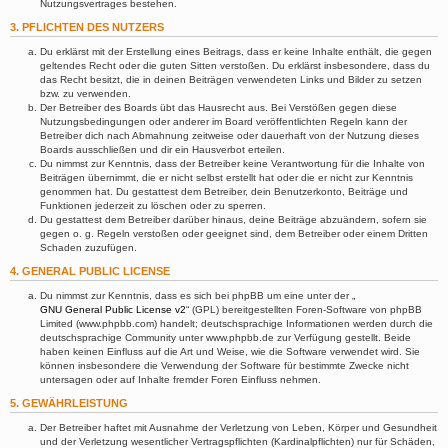
Nutzungsvertrages bestehen.
3. PFLICHTEN DES NUTZERS
Du erklärst mit der Erstellung eines Beitrags, dass er keine Inhalte enthält, die gegen
geltendes Recht oder die guten Sitten verstoßen. Du erklärst insbesondere, dass du
das Recht besitzt, die in deinen Beiträgen verwendeten Links und Bilder zu setzen
bzw. zu verwenden.
Der Betreiber des Boards übt das Hausrecht aus. Bei Verstößen gegen diese
Nutzungsbedingungen oder anderer im Board veröffentlichten Regeln kann der
Betreiber dich nach Abmahnung zeitweise oder dauerhaft von der Nutzung dieses
Boards ausschließen und dir ein Hausverbot erteilen.
Du nimmst zur Kenntnis, dass der Betreiber keine Verantwortung für die Inhalte von
Beiträgen übernimmt, die er nicht selbst erstellt hat oder die er nicht zur Kenntnis
genommen hat. Du gestattest dem Betreiber, dein Benutzerkonto, Beiträge und
Funktionen jederzeit zu löschen oder zu sperren.
Du gestattest dem Betreiber darüber hinaus, deine Beiträge abzuändern, sofern sie
gegen o. g. Regeln verstoßen oder geeignet sind, dem Betreiber oder einem Dritten
Schaden zuzufügen.
4. GENERAL PUBLIC LICENSE
Du nimmst zur Kenntnis, dass es sich bei phpBB um eine unter der „
GNU General Public License v2
“ (GPL) bereitgestellten Foren-Software von phpBB
Limited (www.phpbb.com) handelt; deutschsprachige Informationen werden durch die
deutschsprachige Community unter www.phpbb.de zur Verfügung gestellt. Beide
haben keinen Einfluss auf die Art und Weise, wie die Software verwendet wird. Sie
können insbesondere die Verwendung der Software für bestimmte Zwecke nicht
untersagen oder auf Inhalte fremder Foren Einfluss nehmen.
5. GEWÄHRLEISTUNG
Der Betreiber haftet mit Ausnahme der Verletzung von Leben, Körper und Gesundheit
und der Verletzung wesentlicher Vertragspflichten (Kardinalpflichten) nur für Schäden,