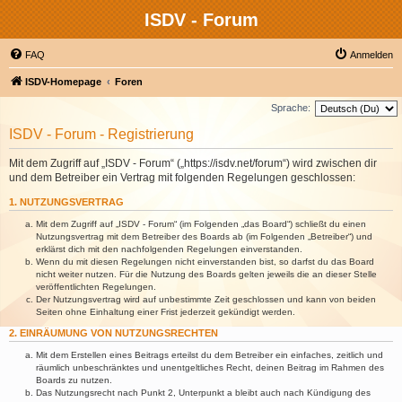
ISDV - Forum
FAQ
Anmelden
ISDV-Homepage
Foren
Sprache:
ISDV - Forum - Registrierung
Mit dem Zugriff auf „ISDV - Forum“ („https://isdv.net/forum“) wird zwischen dir
und dem Betreiber ein Vertrag mit folgenden Regelungen geschlossen:
1. NUTZUNGSVERTRAG
Mit dem Zugriff auf „ISDV - Forum“ (im Folgenden „das Board“) schließt du einen
Nutzungsvertrag mit dem Betreiber des Boards ab (im Folgenden „Betreiber“) und
erklärst dich mit den nachfolgenden Regelungen einverstanden.
Wenn du mit diesen Regelungen nicht einverstanden bist, so darfst du das Board
nicht weiter nutzen. Für die Nutzung des Boards gelten jeweils die an dieser Stelle
veröffentlichten Regelungen.
Der Nutzungsvertrag wird auf unbestimmte Zeit geschlossen und kann von beiden
Seiten ohne Einhaltung einer Frist jederzeit gekündigt werden.
2. EINRÄUMUNG VON NUTZUNGSRECHTEN
Mit dem Erstellen eines Beitrags erteilst du dem Betreiber ein einfaches, zeitlich und
räumlich unbeschränktes und unentgeltliches Recht, deinen Beitrag im Rahmen des
Boards zu nutzen.
Das Nutzungsrecht nach Punkt 2, Unterpunkt a bleibt auch nach Kündigung des