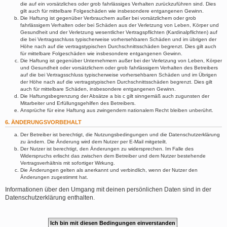
die auf ein vorsätzliches oder grob fahrlässiges Verhalten zurückzuführen sind. Dies
gilt auch für mittelbare Folgeschäden wie insbesondere entgangenen Gewinn.
Die Haftung ist gegenüber Verbrauchern außer bei vorsätzlichem oder grob
fahrlässigem Verhalten oder bei Schäden aus der Verletzung von Leben, Körper und
Gesundheit und der Verletzung wesentlicher Vertragspflichten (Kardinalpflichten) auf
die bei Vertragsschluss typischerweise vorhersehbaren Schäden und im übrigen der
Höhe nach auf die vertragstypischen Durchschnittsschäden begrenzt. Dies gilt auch
für mittelbare Folgeschäden wie insbesondere entgangenen Gewinn.
Die Haftung ist gegenüber Unternehmern außer bei der Verletzung von Leben, Körper
und Gesundheit oder vorsätzlichem oder grob fahrlässigem Verhalten des Betreibers
auf die bei Vertragsschluss typischerweise vorhersehbaren Schäden und im Übrigen
der Höhe nach auf die vertragstypischen Durchschnittsschäden begrenzt. Dies gilt
auch für mittelbare Schäden, insbesondere entgangenen Gewinn.
Die Haftungsbegrenzung der Absätze a bis c gilt sinngemäß auch zugunsten der
Mitarbeiter und Erfüllungsgehilfen des Betreibers.
Ansprüche für eine Haftung aus zwingendem nationalem Recht bleiben unberührt.
6. ÄNDERUNGSVORBEHALT
Der Betreiber ist berechtigt, die Nutzungsbedingungen und die Datenschutzerklärung
zu ändern. Die Änderung wird dem Nutzer per E-Mail mitgeteilt.
Der Nutzer ist berechtigt, den Änderungen zu widersprechen. Im Falle des
Widerspruchs erlischt das zwischen dem Betreiber und dem Nutzer bestehende
Vertragsverhältnis mit sofortiger Wirkung.
Die Änderungen gelten als anerkannt und verbindlich, wenn der Nutzer den
Änderungen zugestimmt hat.
Informationen über den Umgang mit deinen persönlichen Daten sind in der
Datenschutzerklärung enthalten.