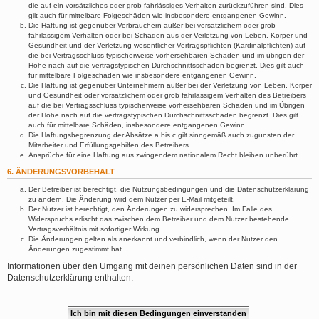
die auf ein vorsätzliches oder grob fahrlässiges Verhalten zurückzuführen sind. Dies
gilt auch für mittelbare Folgeschäden wie insbesondere entgangenen Gewinn.
Die Haftung ist gegenüber Verbrauchern außer bei vorsätzlichem oder grob
fahrlässigem Verhalten oder bei Schäden aus der Verletzung von Leben, Körper und
Gesundheit und der Verletzung wesentlicher Vertragspflichten (Kardinalpflichten) auf
die bei Vertragsschluss typischerweise vorhersehbaren Schäden und im übrigen der
Höhe nach auf die vertragstypischen Durchschnittsschäden begrenzt. Dies gilt auch
für mittelbare Folgeschäden wie insbesondere entgangenen Gewinn.
Die Haftung ist gegenüber Unternehmern außer bei der Verletzung von Leben, Körper
und Gesundheit oder vorsätzlichem oder grob fahrlässigem Verhalten des Betreibers
auf die bei Vertragsschluss typischerweise vorhersehbaren Schäden und im Übrigen
der Höhe nach auf die vertragstypischen Durchschnittsschäden begrenzt. Dies gilt
auch für mittelbare Schäden, insbesondere entgangenen Gewinn.
Die Haftungsbegrenzung der Absätze a bis c gilt sinngemäß auch zugunsten der
Mitarbeiter und Erfüllungsgehilfen des Betreibers.
Ansprüche für eine Haftung aus zwingendem nationalem Recht bleiben unberührt.
6. ÄNDERUNGSVORBEHALT
Der Betreiber ist berechtigt, die Nutzungsbedingungen und die Datenschutzerklärung
zu ändern. Die Änderung wird dem Nutzer per E-Mail mitgeteilt.
Der Nutzer ist berechtigt, den Änderungen zu widersprechen. Im Falle des
Widerspruchs erlischt das zwischen dem Betreiber und dem Nutzer bestehende
Vertragsverhältnis mit sofortiger Wirkung.
Die Änderungen gelten als anerkannt und verbindlich, wenn der Nutzer den
Änderungen zugestimmt hat.
Informationen über den Umgang mit deinen persönlichen Daten sind in der
Datenschutzerklärung enthalten.