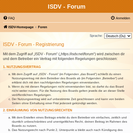
ISDV - Forum
FAQ
Anmelden
ISDV-Homepage
Foren
Sprache:
ISDV - Forum - Registrierung
Mit dem Zugriff auf „ISDV - Forum“ („https://isdv.net/forum“) wird zwischen dir
und dem Betreiber ein Vertrag mit folgenden Regelungen geschlossen:
1. NUTZUNGSVERTRAG
Mit dem Zugriff auf „ISDV - Forum“ (im Folgenden „das Board“) schließt du einen
Nutzungsvertrag mit dem Betreiber des Boards ab (im Folgenden „Betreiber“) und
erklärst dich mit den nachfolgenden Regelungen einverstanden.
Wenn du mit diesen Regelungen nicht einverstanden bist, so darfst du das Board
nicht weiter nutzen. Für die Nutzung des Boards gelten jeweils die an dieser Stelle
veröffentlichten Regelungen.
Der Nutzungsvertrag wird auf unbestimmte Zeit geschlossen und kann von beiden
Seiten ohne Einhaltung einer Frist jederzeit gekündigt werden.
2. EINRÄUMUNG VON NUTZUNGSRECHTEN
Mit dem Erstellen eines Beitrags erteilst du dem Betreiber ein einfaches, zeitlich und
räumlich unbeschränktes und unentgeltliches Recht, deinen Beitrag im Rahmen des
Boards zu nutzen.
Das Nutzungsrecht nach Punkt 2, Unterpunkt a bleibt auch nach Kündigung des