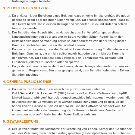
Nutzungsvertrages bestehen.
3. PFLICHTEN DES NUTZERS
Du erklärst mit der Erstellung eines Beitrags, dass er keine Inhalte enthält, die gegen
geltendes Recht oder die guten Sitten verstoßen. Du erklärst insbesondere, dass du
das Recht besitzt, die in deinen Beiträgen verwendeten Links und Bilder zu setzen
bzw. zu verwenden.
Der Betreiber des Boards übt das Hausrecht aus. Bei Verstößen gegen diese
Nutzungsbedingungen oder anderer im Board veröffentlichten Regeln kann der
Betreiber dich nach Abmahnung zeitweise oder dauerhaft von der Nutzung dieses
Boards ausschließen und dir ein Hausverbot erteilen.
Du nimmst zur Kenntnis, dass der Betreiber keine Verantwortung für die Inhalte von
Beiträgen übernimmt, die er nicht selbst erstellt hat oder die er nicht zur Kenntnis
genommen hat. Du gestattest dem Betreiber, dein Benutzerkonto, Beiträge und
Funktionen jederzeit zu löschen oder zu sperren.
Du gestattest dem Betreiber darüber hinaus, deine Beiträge abzuändern, sofern sie
gegen o. g. Regeln verstoßen oder geeignet sind, dem Betreiber oder einem Dritten
Schaden zuzufügen.
4. GENERAL PUBLIC LICENSE
Du nimmst zur Kenntnis, dass es sich bei phpBB um eine unter der „
GNU General Public License v2
“ (GPL) bereitgestellten Foren-Software von phpBB
Limited (www.phpbb.com) handelt; deutschsprachige Informationen werden durch die
deutschsprachige Community unter www.phpbb.de zur Verfügung gestellt. Beide
haben keinen Einfluss auf die Art und Weise, wie die Software verwendet wird. Sie
können insbesondere die Verwendung der Software für bestimmte Zwecke nicht
untersagen oder auf Inhalte fremder Foren Einfluss nehmen.
5. GEWÄHRLEISTUNG
Der Betreiber haftet mit Ausnahme der Verletzung von Leben, Körper und Gesundheit
und der Verletzung wesentlicher Vertragspflichten (Kardinalpflichten) nur für Schäden,