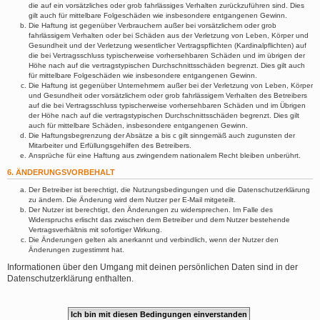
die auf ein vorsätzliches oder grob fahrlässiges Verhalten zurückzuführen sind. Dies
gilt auch für mittelbare Folgeschäden wie insbesondere entgangenen Gewinn.
Die Haftung ist gegenüber Verbrauchern außer bei vorsätzlichem oder grob
fahrlässigem Verhalten oder bei Schäden aus der Verletzung von Leben, Körper und
Gesundheit und der Verletzung wesentlicher Vertragspflichten (Kardinalpflichten) auf
die bei Vertragsschluss typischerweise vorhersehbaren Schäden und im übrigen der
Höhe nach auf die vertragstypischen Durchschnittsschäden begrenzt. Dies gilt auch
für mittelbare Folgeschäden wie insbesondere entgangenen Gewinn.
Die Haftung ist gegenüber Unternehmern außer bei der Verletzung von Leben, Körper
und Gesundheit oder vorsätzlichem oder grob fahrlässigem Verhalten des Betreibers
auf die bei Vertragsschluss typischerweise vorhersehbaren Schäden und im Übrigen
der Höhe nach auf die vertragstypischen Durchschnittsschäden begrenzt. Dies gilt
auch für mittelbare Schäden, insbesondere entgangenen Gewinn.
Die Haftungsbegrenzung der Absätze a bis c gilt sinngemäß auch zugunsten der
Mitarbeiter und Erfüllungsgehilfen des Betreibers.
Ansprüche für eine Haftung aus zwingendem nationalem Recht bleiben unberührt.
6. ÄNDERUNGSVORBEHALT
Der Betreiber ist berechtigt, die Nutzungsbedingungen und die Datenschutzerklärung
zu ändern. Die Änderung wird dem Nutzer per E-Mail mitgeteilt.
Der Nutzer ist berechtigt, den Änderungen zu widersprechen. Im Falle des
Widerspruchs erlischt das zwischen dem Betreiber und dem Nutzer bestehende
Vertragsverhältnis mit sofortiger Wirkung.
Die Änderungen gelten als anerkannt und verbindlich, wenn der Nutzer den
Änderungen zugestimmt hat.
Informationen über den Umgang mit deinen persönlichen Daten sind in der
Datenschutzerklärung enthalten.