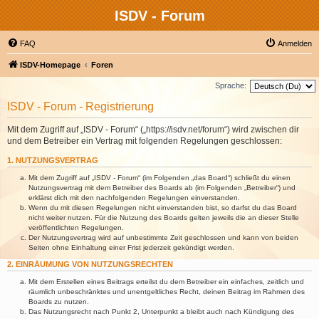
ISDV - Forum
FAQ
Anmelden
ISDV-Homepage
Foren
Sprache:
ISDV - Forum - Registrierung
Mit dem Zugriff auf „ISDV - Forum“ („https://isdv.net/forum“) wird zwischen dir
und dem Betreiber ein Vertrag mit folgenden Regelungen geschlossen:
1. NUTZUNGSVERTRAG
Mit dem Zugriff auf „ISDV - Forum“ (im Folgenden „das Board“) schließt du einen
Nutzungsvertrag mit dem Betreiber des Boards ab (im Folgenden „Betreiber“) und
erklärst dich mit den nachfolgenden Regelungen einverstanden.
Wenn du mit diesen Regelungen nicht einverstanden bist, so darfst du das Board
nicht weiter nutzen. Für die Nutzung des Boards gelten jeweils die an dieser Stelle
veröffentlichten Regelungen.
Der Nutzungsvertrag wird auf unbestimmte Zeit geschlossen und kann von beiden
Seiten ohne Einhaltung einer Frist jederzeit gekündigt werden.
2. EINRÄUMUNG VON NUTZUNGSRECHTEN
Mit dem Erstellen eines Beitrags erteilst du dem Betreiber ein einfaches, zeitlich und
räumlich unbeschränktes und unentgeltliches Recht, deinen Beitrag im Rahmen des
Boards zu nutzen.
Das Nutzungsrecht nach Punkt 2, Unterpunkt a bleibt auch nach Kündigung des