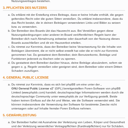
Nutzungsvertrages bestehen.
3. PFLICHTEN DES NUTZERS
Du erklärst mit der Erstellung eines Beitrags, dass er keine Inhalte enthält, die gegen
geltendes Recht oder die guten Sitten verstoßen. Du erklärst insbesondere, dass du
das Recht besitzt, die in deinen Beiträgen verwendeten Links und Bilder zu setzen
bzw. zu verwenden.
Der Betreiber des Boards übt das Hausrecht aus. Bei Verstößen gegen diese
Nutzungsbedingungen oder anderer im Board veröffentlichten Regeln kann der
Betreiber dich nach Abmahnung zeitweise oder dauerhaft von der Nutzung dieses
Boards ausschließen und dir ein Hausverbot erteilen.
Du nimmst zur Kenntnis, dass der Betreiber keine Verantwortung für die Inhalte von
Beiträgen übernimmt, die er nicht selbst erstellt hat oder die er nicht zur Kenntnis
genommen hat. Du gestattest dem Betreiber, dein Benutzerkonto, Beiträge und
Funktionen jederzeit zu löschen oder zu sperren.
Du gestattest dem Betreiber darüber hinaus, deine Beiträge abzuändern, sofern sie
gegen o. g. Regeln verstoßen oder geeignet sind, dem Betreiber oder einem Dritten
Schaden zuzufügen.
4. GENERAL PUBLIC LICENSE
Du nimmst zur Kenntnis, dass es sich bei phpBB um eine unter der „
GNU General Public License v2
“ (GPL) bereitgestellten Foren-Software von phpBB
Limited (www.phpbb.com) handelt; deutschsprachige Informationen werden durch die
deutschsprachige Community unter www.phpbb.de zur Verfügung gestellt. Beide
haben keinen Einfluss auf die Art und Weise, wie die Software verwendet wird. Sie
können insbesondere die Verwendung der Software für bestimmte Zwecke nicht
untersagen oder auf Inhalte fremder Foren Einfluss nehmen.
5. GEWÄHRLEISTUNG
Der Betreiber haftet mit Ausnahme der Verletzung von Leben, Körper und Gesundheit
und der Verletzung wesentlicher Vertragspflichten (Kardinalpflichten) nur für Schäden,