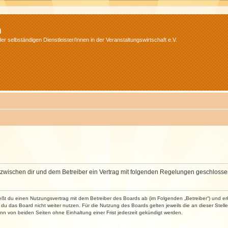
m
r selbständigen Dienstleister/Innen in der Veranstaltungswirtschaft e.V.
wird zwischen dir und dem Betreiber ein Vertrag mit folgenden Regelungen geschlosse
ließt du einen Nutzungsvertrag mit dem Betreiber des Boards ab (im Folgenden „Betreiber“) und 
du das Board nicht weiter nutzen. Für die Nutzung des Boards gelten jeweils die an dieser Stell
n von beiden Seiten ohne Einhaltung einer Frist jederzeit gekündigt werden.