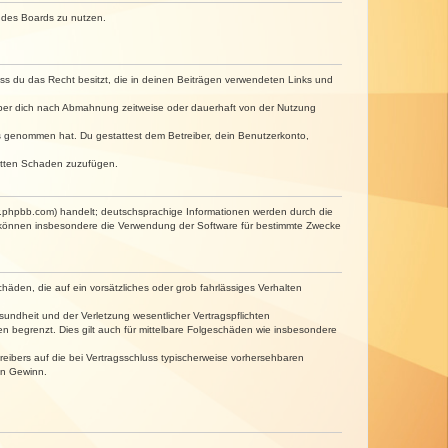
n des Boards zu nutzen.
dass du das Recht besitzt, die in deinen Beiträgen verwendeten Links und
iber dich nach Abmahnung zeitweise oder dauerhaft von der Nutzung
tnis genommen hat. Du gestattest dem Betreiber, dein Benutzerkonto,
ritten Schaden zuzufügen.
w.phpbb.com) handelt; deutschsprachige Informationen werden durch die
e können insbesondere die Verwendung der Software für bestimmte Zwecke
häden, die auf ein vorsätzliches oder grob fahrlässiges Verhalten
undheit und der Verletzung wesentlicher Vertragspflichten
n begrenzt. Dies gilt auch für mittelbare Folgeschäden wie insbesondere
eibers auf die bei Vertragsschluss typischerweise vorhersehbaren
en Gewinn.