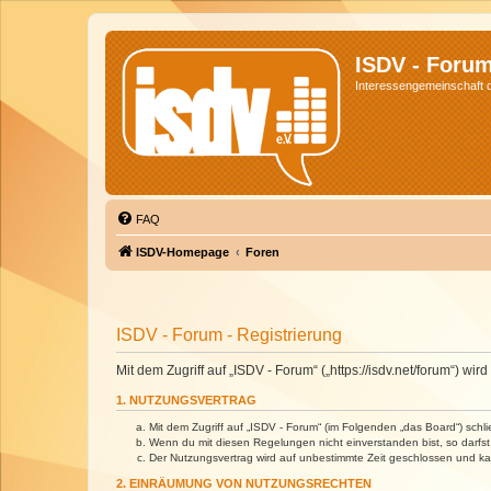
ISDV - Foru
Interessengemeinschaft de
FAQ
ISDV-Homepage
Foren
ISDV - Forum - Registrierung
Mit dem Zugriff auf „ISDV - Forum“ („https://isdv.net/forum“) 
1. NUTZUNGSVERTRAG
Mit dem Zugriff auf „ISDV - Forum“ (im Folgenden „das Board“) sch
Wenn du mit diesen Regelungen nicht einverstanden bist, so darfst 
Der Nutzungsvertrag wird auf unbestimmte Zeit geschlossen und kan
2. EINRÄUMUNG VON NUTZUNGSRECHTEN