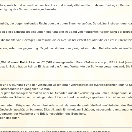
faches, zeitlich und räumlich unbeschränktes und unentgeltliches Recht, deinen Beitrag im Rahme
Kündigung des Nutzungsvertrages bestehen.
e enthält, die gegen geltendes Recht oder die guten Sitten verstoßen. Du erklärst insbesondere, 
egen diese Nutzungsbedingungen oder anderer im Board veröffentlichten Regeln kann der Betre
die Inhalte von Beiträgen übernimmt, die er nicht selbst erstellt hat oder die er nicht zur Kenn
ndern, sofern sie gegen o. g. Regeln verstoßen oder geeignet sind, dem Betreiber oder einem D
„
GNU General Public License v2
“ (GPL) bereitgestellten Foren-Software von phpBB Limited (ww
ellt. Beide haben keinen Einfluss auf die Art und Weise, wie die Software verwendet wird. Si
 und Gesundheit und der Verletzung wesentlicher Vertragspflichten (Kardinalpflichten) nur für Sc
wie insbesondere entgangenen Gewinn.
der grob fahrlässigem Verhalten oder bei Schäden aus der Verletzung von Leben, Körper und Ges
rhersehbaren Schäden und im übrigen der Höhe nach auf die vertragstypischen Durchschnittsschäde
von Leben, Körper und Gesundheit oder vorsätzlichem oder grob fahrlässigem Verhalten des Betr
Durchschnittsschäden begrenzt. Dies gilt auch für mittelbare Schäden, insbesondere entgangen
gunsten der Mitarbeiter und Erfüllungsgehilfen des Betreibers.
ben unberührt.
enschutzerklärung zu ändern. Die Änderung wird dem Nutzer per E-Mail mitgeteilt.