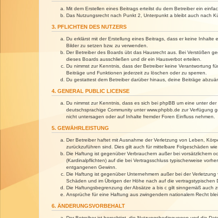
Mit dem Erstellen eines Beitrags erteilst du dem Betreiber ein ein
Das Nutzungsrecht nach Punkt 2, Unterpunkt a bleibt auch nach 
3. PFLICHTEN DES NUTZERS
Du erklärst mit der Erstellung eines Beitrags, dass er keine Inhalt
Bilder zu setzen bzw. zu verwenden.
Der Betreiber des Boards übt das Hausrecht aus. Bei Verstößen g
dieses Boards ausschließen und dir ein Hausverbot erteilen.
Du nimmst zur Kenntnis, dass der Betreiber keine Verantwortung für 
Beiträge und Funktionen jederzeit zu löschen oder zu sperren.
Du gestattest dem Betreiber darüber hinaus, deine Beiträge abzuä
4. GENERAL PUBLIC LICENSE
Du nimmst zur Kenntnis, dass es sich bei phpBB um eine unter der 
deutschsprachige Community unter www.phpbb.de zur Verfügung gest
nicht untersagen oder auf Inhalte fremder Foren Einfluss nehmen.
5. GEWÄHRLEISTUNG
Der Betreiber haftet mit Ausnahme der Verletzung von Leben, Körper
zurückzuführen sind. Dies gilt auch für mittelbare Folgeschäden 
Die Haftung ist gegenüber Verbrauchern außer bei vorsätzlichem o
(Kardinalpflichten) auf die bei Vertragsschluss typischerweise vo
entgangenen Gewinn.
Die Haftung ist gegenüber Unternehmern außer bei der Verletzung 
Schäden und im Übrigen der Höhe nach auf die vertragstypischen 
Die Haftungsbegrenzung der Absätze a bis c gilt sinngemäß auch zu
Ansprüche für eine Haftung aus zwingendem nationalem Recht blei
6. ÄNDERUNGSVORBEHALT
Der Betreiber ist berechtigt, die Nutzungsbedingungen und die Dat