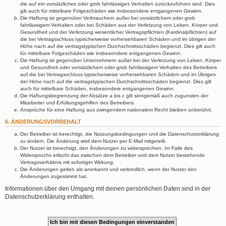
die auf ein vorsätzliches oder grob fahrlässiges Verhalten zurückzuführen sind. Dies
gilt auch für mittelbare Folgeschäden wie insbesondere entgangenen Gewinn.
Die Haftung ist gegenüber Verbrauchern außer bei vorsätzlichem oder grob
fahrlässigem Verhalten oder bei Schäden aus der Verletzung von Leben, Körper und
Gesundheit und der Verletzung wesentlicher Vertragspflichten (Kardinalpflichten) auf
die bei Vertragsschluss typischerweise vorhersehbaren Schäden und im übrigen der
Höhe nach auf die vertragstypischen Durchschnittsschäden begrenzt. Dies gilt auch
für mittelbare Folgeschäden wie insbesondere entgangenen Gewinn.
Die Haftung ist gegenüber Unternehmern außer bei der Verletzung von Leben, Körper
und Gesundheit oder vorsätzlichem oder grob fahrlässigem Verhalten des Betreibers
auf die bei Vertragsschluss typischerweise vorhersehbaren Schäden und im Übrigen
der Höhe nach auf die vertragstypischen Durchschnittsschäden begrenzt. Dies gilt
auch für mittelbare Schäden, insbesondere entgangenen Gewinn.
Die Haftungsbegrenzung der Absätze a bis c gilt sinngemäß auch zugunsten der
Mitarbeiter und Erfüllungsgehilfen des Betreibers.
Ansprüche für eine Haftung aus zwingendem nationalem Recht bleiben unberührt.
6. ÄNDERUNGSVORBEHALT
Der Betreiber ist berechtigt, die Nutzungsbedingungen und die Datenschutzerklärung
zu ändern. Die Änderung wird dem Nutzer per E-Mail mitgeteilt.
Der Nutzer ist berechtigt, den Änderungen zu widersprechen. Im Falle des
Widerspruchs erlischt das zwischen dem Betreiber und dem Nutzer bestehende
Vertragsverhältnis mit sofortiger Wirkung.
Die Änderungen gelten als anerkannt und verbindlich, wenn der Nutzer den
Änderungen zugestimmt hat.
Informationen über den Umgang mit deinen persönlichen Daten sind in der
Datenschutzerklärung enthalten.