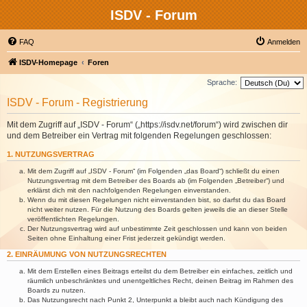
ISDV - Forum
FAQ
Anmelden
ISDV-Homepage
Foren
Sprache:
ISDV - Forum - Registrierung
Mit dem Zugriff auf „ISDV - Forum“ („https://isdv.net/forum“) wird zwischen dir
und dem Betreiber ein Vertrag mit folgenden Regelungen geschlossen:
1. NUTZUNGSVERTRAG
Mit dem Zugriff auf „ISDV - Forum“ (im Folgenden „das Board“) schließt du einen
Nutzungsvertrag mit dem Betreiber des Boards ab (im Folgenden „Betreiber“) und
erklärst dich mit den nachfolgenden Regelungen einverstanden.
Wenn du mit diesen Regelungen nicht einverstanden bist, so darfst du das Board
nicht weiter nutzen. Für die Nutzung des Boards gelten jeweils die an dieser Stelle
veröffentlichten Regelungen.
Der Nutzungsvertrag wird auf unbestimmte Zeit geschlossen und kann von beiden
Seiten ohne Einhaltung einer Frist jederzeit gekündigt werden.
2. EINRÄUMUNG VON NUTZUNGSRECHTEN
Mit dem Erstellen eines Beitrags erteilst du dem Betreiber ein einfaches, zeitlich und
räumlich unbeschränktes und unentgeltliches Recht, deinen Beitrag im Rahmen des
Boards zu nutzen.
Das Nutzungsrecht nach Punkt 2, Unterpunkt a bleibt auch nach Kündigung des