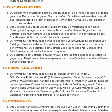
Nutzungsvertrages bestehen.
3. PFLICHTEN DES NUTZERS
Du erklärst mit der Erstellung eines Beitrags, dass er keine Inhalte enthält, die gegen
geltendes Recht oder die guten Sitten verstoßen. Du erklärst insbesondere, dass du
das Recht besitzt, die in deinen Beiträgen verwendeten Links und Bilder zu setzen
bzw. zu verwenden.
Der Betreiber des Boards übt das Hausrecht aus. Bei Verstößen gegen diese
Nutzungsbedingungen oder anderer im Board veröffentlichten Regeln kann der
Betreiber dich nach Abmahnung zeitweise oder dauerhaft von der Nutzung dieses
Boards ausschließen und dir ein Hausverbot erteilen.
Du nimmst zur Kenntnis, dass der Betreiber keine Verantwortung für die Inhalte von
Beiträgen übernimmt, die er nicht selbst erstellt hat oder die er nicht zur Kenntnis
genommen hat. Du gestattest dem Betreiber, dein Benutzerkonto, Beiträge und
Funktionen jederzeit zu löschen oder zu sperren.
Du gestattest dem Betreiber darüber hinaus, deine Beiträge abzuändern, sofern sie
gegen o. g. Regeln verstoßen oder geeignet sind, dem Betreiber oder einem Dritten
Schaden zuzufügen.
4. GENERAL PUBLIC LICENSE
Du nimmst zur Kenntnis, dass es sich bei phpBB um eine unter der „
GNU General Public License v2
“ (GPL) bereitgestellten Foren-Software von phpBB
Limited (www.phpbb.com) handelt; deutschsprachige Informationen werden durch die
deutschsprachige Community unter www.phpbb.de zur Verfügung gestellt. Beide
haben keinen Einfluss auf die Art und Weise, wie die Software verwendet wird. Sie
können insbesondere die Verwendung der Software für bestimmte Zwecke nicht
untersagen oder auf Inhalte fremder Foren Einfluss nehmen.
5. GEWÄHRLEISTUNG
Der Betreiber haftet mit Ausnahme der Verletzung von Leben, Körper und Gesundheit
und der Verletzung wesentlicher Vertragspflichten (Kardinalpflichten) nur für Schäden,