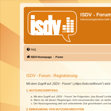
ISDV - Foru
Interessengemeinschaft de
FAQ
ISDV-Homepage
Foren
ISDV - Forum - Registrierung
Mit dem Zugriff auf „ISDV - Forum“ („https://isdv.net/forum“) 
1. NUTZUNGSVERTRAG
Mit dem Zugriff auf „ISDV - Forum“ (im Folgenden „das Board“) sch
Wenn du mit diesen Regelungen nicht einverstanden bist, so darfst 
Der Nutzungsvertrag wird auf unbestimmte Zeit geschlossen und kan
2. EINRÄUMUNG VON NUTZUNGSRECHTEN