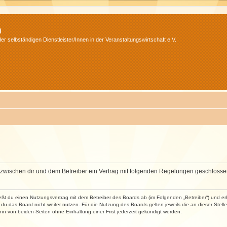
m
r selbständigen Dienstleister/Innen in der Veranstaltungswirtschaft e.V.
wird zwischen dir und dem Betreiber ein Vertrag mit folgenden Regelungen geschlosse
ließt du einen Nutzungsvertrag mit dem Betreiber des Boards ab (im Folgenden „Betreiber“) und 
du das Board nicht weiter nutzen. Für die Nutzung des Boards gelten jeweils die an dieser Stell
n von beiden Seiten ohne Einhaltung einer Frist jederzeit gekündigt werden.