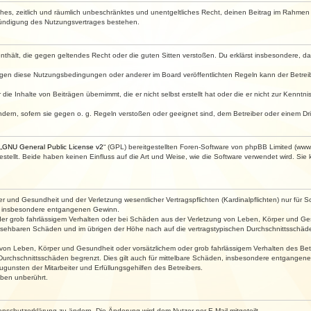
faches, zeitlich und räumlich unbeschränktes und unentgeltliches Recht, deinen Beitrag im Rahme
Kündigung des Nutzungsvertrages bestehen.
e enthält, die gegen geltendes Recht oder die guten Sitten verstoßen. Du erklärst insbesondere, 
egen diese Nutzungsbedingungen oder anderer im Board veröffentlichten Regeln kann der Betre
die Inhalte von Beiträgen übernimmt, die er nicht selbst erstellt hat oder die er nicht zur Kenn
ndern, sofern sie gegen o. g. Regeln verstoßen oder geeignet sind, dem Betreiber oder einem D
„
GNU General Public License v2
“ (GPL) bereitgestellten Foren-Software von phpBB Limited (ww
ellt. Beide haben keinen Einfluss auf die Art und Weise, wie die Software verwendet wird. Si
 und Gesundheit und der Verletzung wesentlicher Vertragspflichten (Kardinalpflichten) nur für Sc
wie insbesondere entgangenen Gewinn.
der grob fahrlässigem Verhalten oder bei Schäden aus der Verletzung von Leben, Körper und Ges
rhersehbaren Schäden und im übrigen der Höhe nach auf die vertragstypischen Durchschnittsschäde
von Leben, Körper und Gesundheit oder vorsätzlichem oder grob fahrlässigem Verhalten des Betr
Durchschnittsschäden begrenzt. Dies gilt auch für mittelbare Schäden, insbesondere entgangen
gunsten der Mitarbeiter und Erfüllungsgehilfen des Betreibers.
ben unberührt.
enschutzerklärung zu ändern. Die Änderung wird dem Nutzer per E-Mail mitgeteilt.