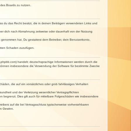
n des Boards zu nutzen.
dass du das Recht besitzt, die in deinen Beiträgen verwendeten Links und
iber dich nach Abmahnung zeitweise oder dauerhaft von der Nutzung
tnis genommen hat. Du gestattest dem Betreiber, dein Benutzerkonto,
ritten Schaden zuzufügen.
w.phpbb.com) handelt; deutschsprachige Informationen werden durch die
e können insbesondere die Verwendung der Software für bestimmte Zwecke
häden, die auf ein vorsätzliches oder grob fahrlässiges Verhalten
undheit und der Verletzung wesentlicher Vertragspflichten
n begrenzt. Dies gilt auch für mittelbare Folgeschäden wie insbesondere
eibers auf die bei Vertragsschluss typischerweise vorhersehbaren
en Gewinn.