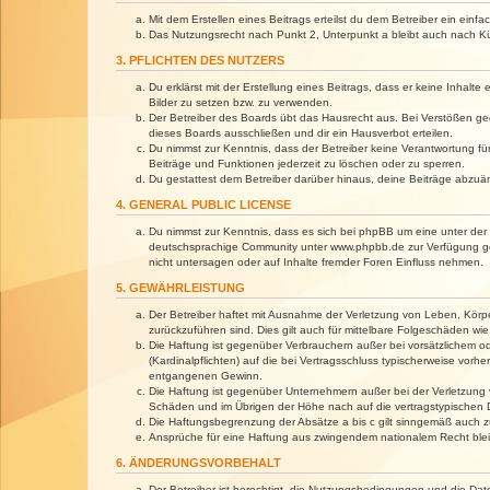
Mit dem Erstellen eines Beitrags erteilst du dem Betreiber ein ein
Das Nutzungsrecht nach Punkt 2, Unterpunkt a bleibt auch nach 
3. PFLICHTEN DES NUTZERS
Du erklärst mit der Erstellung eines Beitrags, dass er keine Inhalt
Bilder zu setzen bzw. zu verwenden.
Der Betreiber des Boards übt das Hausrecht aus. Bei Verstößen g
dieses Boards ausschließen und dir ein Hausverbot erteilen.
Du nimmst zur Kenntnis, dass der Betreiber keine Verantwortung für 
Beiträge und Funktionen jederzeit zu löschen oder zu sperren.
Du gestattest dem Betreiber darüber hinaus, deine Beiträge abzuä
4. GENERAL PUBLIC LICENSE
Du nimmst zur Kenntnis, dass es sich bei phpBB um eine unter der 
deutschsprachige Community unter www.phpbb.de zur Verfügung gest
nicht untersagen oder auf Inhalte fremder Foren Einfluss nehmen.
5. GEWÄHRLEISTUNG
Der Betreiber haftet mit Ausnahme der Verletzung von Leben, Körper
zurückzuführen sind. Dies gilt auch für mittelbare Folgeschäden 
Die Haftung ist gegenüber Verbrauchern außer bei vorsätzlichem o
(Kardinalpflichten) auf die bei Vertragsschluss typischerweise vo
entgangenen Gewinn.
Die Haftung ist gegenüber Unternehmern außer bei der Verletzung 
Schäden und im Übrigen der Höhe nach auf die vertragstypischen 
Die Haftungsbegrenzung der Absätze a bis c gilt sinngemäß auch zu
Ansprüche für eine Haftung aus zwingendem nationalem Recht blei
6. ÄNDERUNGSVORBEHALT
Der Betreiber ist berechtigt, die Nutzungsbedingungen und die Dat