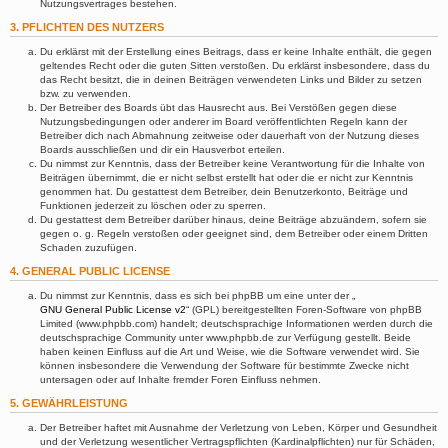
Nutzungsvertrages bestehen.
3. PFLICHTEN DES NUTZERS
Du erklärst mit der Erstellung eines Beitrags, dass er keine Inhalte enthält, die gegen
geltendes Recht oder die guten Sitten verstoßen. Du erklärst insbesondere, dass du
das Recht besitzt, die in deinen Beiträgen verwendeten Links und Bilder zu setzen
bzw. zu verwenden.
Der Betreiber des Boards übt das Hausrecht aus. Bei Verstößen gegen diese
Nutzungsbedingungen oder anderer im Board veröffentlichten Regeln kann der
Betreiber dich nach Abmahnung zeitweise oder dauerhaft von der Nutzung dieses
Boards ausschließen und dir ein Hausverbot erteilen.
Du nimmst zur Kenntnis, dass der Betreiber keine Verantwortung für die Inhalte von
Beiträgen übernimmt, die er nicht selbst erstellt hat oder die er nicht zur Kenntnis
genommen hat. Du gestattest dem Betreiber, dein Benutzerkonto, Beiträge und
Funktionen jederzeit zu löschen oder zu sperren.
Du gestattest dem Betreiber darüber hinaus, deine Beiträge abzuändern, sofern sie
gegen o. g. Regeln verstoßen oder geeignet sind, dem Betreiber oder einem Dritten
Schaden zuzufügen.
4. GENERAL PUBLIC LICENSE
Du nimmst zur Kenntnis, dass es sich bei phpBB um eine unter der „
GNU General Public License v2
“ (GPL) bereitgestellten Foren-Software von phpBB
Limited (www.phpbb.com) handelt; deutschsprachige Informationen werden durch die
deutschsprachige Community unter www.phpbb.de zur Verfügung gestellt. Beide
haben keinen Einfluss auf die Art und Weise, wie die Software verwendet wird. Sie
können insbesondere die Verwendung der Software für bestimmte Zwecke nicht
untersagen oder auf Inhalte fremder Foren Einfluss nehmen.
5. GEWÄHRLEISTUNG
Der Betreiber haftet mit Ausnahme der Verletzung von Leben, Körper und Gesundheit
und der Verletzung wesentlicher Vertragspflichten (Kardinalpflichten) nur für Schäden,