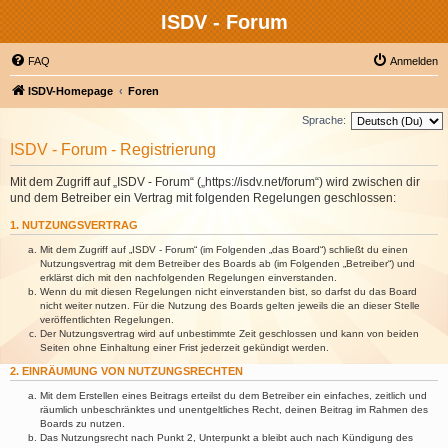
ISDV - Forum
FAQ
Anmelden
ISDV-Homepage
Foren
Sprache:
ISDV - Forum - Registrierung
Mit dem Zugriff auf „ISDV - Forum“ („https://isdv.net/forum“) wird zwischen dir
und dem Betreiber ein Vertrag mit folgenden Regelungen geschlossen:
1. NUTZUNGSVERTRAG
Mit dem Zugriff auf „ISDV - Forum“ (im Folgenden „das Board“) schließt du einen
Nutzungsvertrag mit dem Betreiber des Boards ab (im Folgenden „Betreiber“) und
erklärst dich mit den nachfolgenden Regelungen einverstanden.
Wenn du mit diesen Regelungen nicht einverstanden bist, so darfst du das Board
nicht weiter nutzen. Für die Nutzung des Boards gelten jeweils die an dieser Stelle
veröffentlichten Regelungen.
Der Nutzungsvertrag wird auf unbestimmte Zeit geschlossen und kann von beiden
Seiten ohne Einhaltung einer Frist jederzeit gekündigt werden.
2. EINRÄUMUNG VON NUTZUNGSRECHTEN
Mit dem Erstellen eines Beitrags erteilst du dem Betreiber ein einfaches, zeitlich und
räumlich unbeschränktes und unentgeltliches Recht, deinen Beitrag im Rahmen des
Boards zu nutzen.
Das Nutzungsrecht nach Punkt 2, Unterpunkt a bleibt auch nach Kündigung des