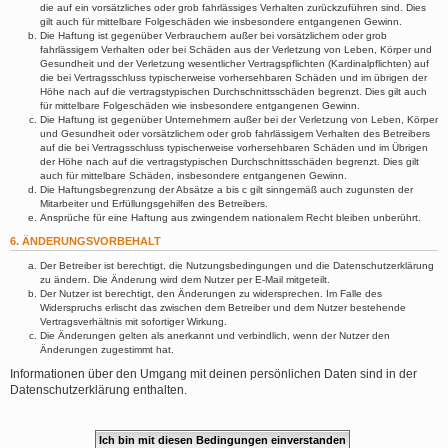
die auf ein vorsätzliches oder grob fahrlässiges Verhalten zurückzuführen sind. Dies
gilt auch für mittelbare Folgeschäden wie insbesondere entgangenen Gewinn.
Die Haftung ist gegenüber Verbrauchern außer bei vorsätzlichem oder grob
fahrlässigem Verhalten oder bei Schäden aus der Verletzung von Leben, Körper und
Gesundheit und der Verletzung wesentlicher Vertragspflichten (Kardinalpflichten) auf
die bei Vertragsschluss typischerweise vorhersehbaren Schäden und im übrigen der
Höhe nach auf die vertragstypischen Durchschnittsschäden begrenzt. Dies gilt auch
für mittelbare Folgeschäden wie insbesondere entgangenen Gewinn.
Die Haftung ist gegenüber Unternehmern außer bei der Verletzung von Leben, Körper
und Gesundheit oder vorsätzlichem oder grob fahrlässigem Verhalten des Betreibers
auf die bei Vertragsschluss typischerweise vorhersehbaren Schäden und im Übrigen
der Höhe nach auf die vertragstypischen Durchschnittsschäden begrenzt. Dies gilt
auch für mittelbare Schäden, insbesondere entgangenen Gewinn.
Die Haftungsbegrenzung der Absätze a bis c gilt sinngemäß auch zugunsten der
Mitarbeiter und Erfüllungsgehilfen des Betreibers.
Ansprüche für eine Haftung aus zwingendem nationalem Recht bleiben unberührt.
6. ÄNDERUNGSVORBEHALT
Der Betreiber ist berechtigt, die Nutzungsbedingungen und die Datenschutzerklärung
zu ändern. Die Änderung wird dem Nutzer per E-Mail mitgeteilt.
Der Nutzer ist berechtigt, den Änderungen zu widersprechen. Im Falle des
Widerspruchs erlischt das zwischen dem Betreiber und dem Nutzer bestehende
Vertragsverhältnis mit sofortiger Wirkung.
Die Änderungen gelten als anerkannt und verbindlich, wenn der Nutzer den
Änderungen zugestimmt hat.
Informationen über den Umgang mit deinen persönlichen Daten sind in der
Datenschutzerklärung enthalten.