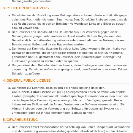
Nutzungsvertrages bestehen.
3. PFLICHTEN DES NUTZERS
Du erklärst mit der Erstellung eines Beitrags, dass er keine Inhalte enthält, die gegen
geltendes Recht oder die guten Sitten verstoßen. Du erklärst insbesondere, dass du
das Recht besitzt, die in deinen Beiträgen verwendeten Links und Bilder zu setzen
bzw. zu verwenden.
Der Betreiber des Boards übt das Hausrecht aus. Bei Verstößen gegen diese
Nutzungsbedingungen oder anderer im Board veröffentlichten Regeln kann der
Betreiber dich nach Abmahnung zeitweise oder dauerhaft von der Nutzung dieses
Boards ausschließen und dir ein Hausverbot erteilen.
Du nimmst zur Kenntnis, dass der Betreiber keine Verantwortung für die Inhalte von
Beiträgen übernimmt, die er nicht selbst erstellt hat oder die er nicht zur Kenntnis
genommen hat. Du gestattest dem Betreiber, dein Benutzerkonto, Beiträge und
Funktionen jederzeit zu löschen oder zu sperren.
Du gestattest dem Betreiber darüber hinaus, deine Beiträge abzuändern, sofern sie
gegen o. g. Regeln verstoßen oder geeignet sind, dem Betreiber oder einem Dritten
Schaden zuzufügen.
4. GENERAL PUBLIC LICENSE
Du nimmst zur Kenntnis, dass es sich bei phpBB um eine unter der „
GNU General Public License v2
“ (GPL) bereitgestellten Foren-Software von phpBB
Limited (www.phpbb.com) handelt; deutschsprachige Informationen werden durch die
deutschsprachige Community unter www.phpbb.de zur Verfügung gestellt. Beide
haben keinen Einfluss auf die Art und Weise, wie die Software verwendet wird. Sie
können insbesondere die Verwendung der Software für bestimmte Zwecke nicht
untersagen oder auf Inhalte fremder Foren Einfluss nehmen.
5. GEWÄHRLEISTUNG
Der Betreiber haftet mit Ausnahme der Verletzung von Leben, Körper und Gesundheit
und der Verletzung wesentlicher Vertragspflichten (Kardinalpflichten) nur für Schäden,