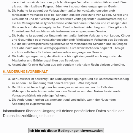
die auf ein vorsätzliches oder grob fahrlässiges Verhalten zurückzuführen sind. Dies
gilt auch für mittelbare Folgeschäden wie insbesondere entgangenen Gewinn.
Die Haftung ist gegenüber Verbrauchern außer bei vorsätzlichem oder grob
fahrlässigem Verhalten oder bei Schäden aus der Verletzung von Leben, Körper und
Gesundheit und der Verletzung wesentlicher Vertragspflichten (Kardinalpflichten) auf
die bei Vertragsschluss typischerweise vorhersehbaren Schäden und im übrigen der
Höhe nach auf die vertragstypischen Durchschnittsschäden begrenzt. Dies gilt auch
für mittelbare Folgeschäden wie insbesondere entgangenen Gewinn.
Die Haftung ist gegenüber Unternehmern außer bei der Verletzung von Leben, Körper
und Gesundheit oder vorsätzlichem oder grob fahrlässigem Verhalten des Betreibers
auf die bei Vertragsschluss typischerweise vorhersehbaren Schäden und im Übrigen
der Höhe nach auf die vertragstypischen Durchschnittsschäden begrenzt. Dies gilt
auch für mittelbare Schäden, insbesondere entgangenen Gewinn.
Die Haftungsbegrenzung der Absätze a bis c gilt sinngemäß auch zugunsten der
Mitarbeiter und Erfüllungsgehilfen des Betreibers.
Ansprüche für eine Haftung aus zwingendem nationalem Recht bleiben unberührt.
6. ÄNDERUNGSVORBEHALT
Der Betreiber ist berechtigt, die Nutzungsbedingungen und die Datenschutzerklärung
zu ändern. Die Änderung wird dem Nutzer per E-Mail mitgeteilt.
Der Nutzer ist berechtigt, den Änderungen zu widersprechen. Im Falle des
Widerspruchs erlischt das zwischen dem Betreiber und dem Nutzer bestehende
Vertragsverhältnis mit sofortiger Wirkung.
Die Änderungen gelten als anerkannt und verbindlich, wenn der Nutzer den
Änderungen zugestimmt hat.
Informationen über den Umgang mit deinen persönlichen Daten sind in der
Datenschutzerklärung enthalten.