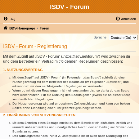
ISDV - Forum
FAQ
Anmelden
ISDV-Homepage
Foren
Sprache:
ISDV - Forum - Registrierung
Mit dem Zugriff auf „ISDV - Forum“ („https://isdv.net/forum“) wird zwischen dir
und dem Betreiber ein Vertrag mit folgenden Regelungen geschlossen:
1. NUTZUNGSVERTRAG
Mit dem Zugriff auf „ISDV - Forum“ (im Folgenden „das Board“) schließt du einen
Nutzungsvertrag mit dem Betreiber des Boards ab (im Folgenden „Betreiber“) und
erklärst dich mit den nachfolgenden Regelungen einverstanden.
Wenn du mit diesen Regelungen nicht einverstanden bist, so darfst du das Board
nicht weiter nutzen. Für die Nutzung des Boards gelten jeweils die an dieser Stelle
veröffentlichten Regelungen.
Der Nutzungsvertrag wird auf unbestimmte Zeit geschlossen und kann von beiden
Seiten ohne Einhaltung einer Frist jederzeit gekündigt werden.
2. EINRÄUMUNG VON NUTZUNGSRECHTEN
Mit dem Erstellen eines Beitrags erteilst du dem Betreiber ein einfaches, zeitlich und
räumlich unbeschränktes und unentgeltliches Recht, deinen Beitrag im Rahmen des
Boards zu nutzen.
Das Nutzungsrecht nach Punkt 2, Unterpunkt a bleibt auch nach Kündigung des