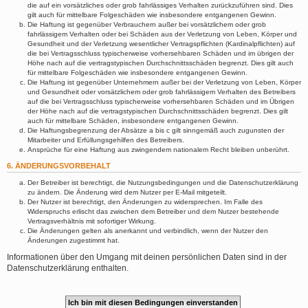
die auf ein vorsätzliches oder grob fahrlässiges Verhalten zurückzuführen sind. Dies
gilt auch für mittelbare Folgeschäden wie insbesondere entgangenen Gewinn.
Die Haftung ist gegenüber Verbrauchern außer bei vorsätzlichem oder grob
fahrlässigem Verhalten oder bei Schäden aus der Verletzung von Leben, Körper und
Gesundheit und der Verletzung wesentlicher Vertragspflichten (Kardinalpflichten) auf
die bei Vertragsschluss typischerweise vorhersehbaren Schäden und im übrigen der
Höhe nach auf die vertragstypischen Durchschnittsschäden begrenzt. Dies gilt auch
für mittelbare Folgeschäden wie insbesondere entgangenen Gewinn.
Die Haftung ist gegenüber Unternehmern außer bei der Verletzung von Leben, Körper
und Gesundheit oder vorsätzlichem oder grob fahrlässigem Verhalten des Betreibers
auf die bei Vertragsschluss typischerweise vorhersehbaren Schäden und im Übrigen
der Höhe nach auf die vertragstypischen Durchschnittsschäden begrenzt. Dies gilt
auch für mittelbare Schäden, insbesondere entgangenen Gewinn.
Die Haftungsbegrenzung der Absätze a bis c gilt sinngemäß auch zugunsten der
Mitarbeiter und Erfüllungsgehilfen des Betreibers.
Ansprüche für eine Haftung aus zwingendem nationalem Recht bleiben unberührt.
6. ÄNDERUNGSVORBEHALT
Der Betreiber ist berechtigt, die Nutzungsbedingungen und die Datenschutzerklärung
zu ändern. Die Änderung wird dem Nutzer per E-Mail mitgeteilt.
Der Nutzer ist berechtigt, den Änderungen zu widersprechen. Im Falle des
Widerspruchs erlischt das zwischen dem Betreiber und dem Nutzer bestehende
Vertragsverhältnis mit sofortiger Wirkung.
Die Änderungen gelten als anerkannt und verbindlich, wenn der Nutzer den
Änderungen zugestimmt hat.
Informationen über den Umgang mit deinen persönlichen Daten sind in der
Datenschutzerklärung enthalten.