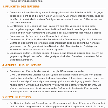
Nutzungsvertrages bestehen.
3. PFLICHTEN DES NUTZERS
Du erklärst mit der Erstellung eines Beitrags, dass er keine Inhalte enthält, die gegen
geltendes Recht oder die guten Sitten verstoßen. Du erklärst insbesondere, dass du
das Recht besitzt, die in deinen Beiträgen verwendeten Links und Bilder zu setzen
bzw. zu verwenden.
Der Betreiber des Boards übt das Hausrecht aus. Bei Verstößen gegen diese
Nutzungsbedingungen oder anderer im Board veröffentlichten Regeln kann der
Betreiber dich nach Abmahnung zeitweise oder dauerhaft von der Nutzung dieses
Boards ausschließen und dir ein Hausverbot erteilen.
Du nimmst zur Kenntnis, dass der Betreiber keine Verantwortung für die Inhalte von
Beiträgen übernimmt, die er nicht selbst erstellt hat oder die er nicht zur Kenntnis
genommen hat. Du gestattest dem Betreiber, dein Benutzerkonto, Beiträge und
Funktionen jederzeit zu löschen oder zu sperren.
Du gestattest dem Betreiber darüber hinaus, deine Beiträge abzuändern, sofern sie
gegen o. g. Regeln verstoßen oder geeignet sind, dem Betreiber oder einem Dritten
Schaden zuzufügen.
4. GENERAL PUBLIC LICENSE
Du nimmst zur Kenntnis, dass es sich bei phpBB um eine unter der „
GNU General Public License v2
“ (GPL) bereitgestellten Foren-Software von phpBB
Limited (www.phpbb.com) handelt; deutschsprachige Informationen werden durch die
deutschsprachige Community unter www.phpbb.de zur Verfügung gestellt. Beide
haben keinen Einfluss auf die Art und Weise, wie die Software verwendet wird. Sie
können insbesondere die Verwendung der Software für bestimmte Zwecke nicht
untersagen oder auf Inhalte fremder Foren Einfluss nehmen.
5. GEWÄHRLEISTUNG
Der Betreiber haftet mit Ausnahme der Verletzung von Leben, Körper und Gesundheit
und der Verletzung wesentlicher Vertragspflichten (Kardinalpflichten) nur für Schäden,