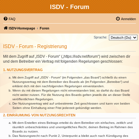
ISDV - Forum
FAQ
Anmelden
ISDV-Homepage
Foren
Sprache:
ISDV - Forum - Registrierung
Mit dem Zugriff auf „ISDV - Forum“ („https://isdv.net/forum“) wird zwischen dir
und dem Betreiber ein Vertrag mit folgenden Regelungen geschlossen:
1. NUTZUNGSVERTRAG
Mit dem Zugriff auf „ISDV - Forum“ (im Folgenden „das Board“) schließt du einen
Nutzungsvertrag mit dem Betreiber des Boards ab (im Folgenden „Betreiber“) und
erklärst dich mit den nachfolgenden Regelungen einverstanden.
Wenn du mit diesen Regelungen nicht einverstanden bist, so darfst du das Board
nicht weiter nutzen. Für die Nutzung des Boards gelten jeweils die an dieser Stelle
veröffentlichten Regelungen.
Der Nutzungsvertrag wird auf unbestimmte Zeit geschlossen und kann von beiden
Seiten ohne Einhaltung einer Frist jederzeit gekündigt werden.
2. EINRÄUMUNG VON NUTZUNGSRECHTEN
Mit dem Erstellen eines Beitrags erteilst du dem Betreiber ein einfaches, zeitlich und
räumlich unbeschränktes und unentgeltliches Recht, deinen Beitrag im Rahmen des
Boards zu nutzen.
Das Nutzungsrecht nach Punkt 2, Unterpunkt a bleibt auch nach Kündigung des