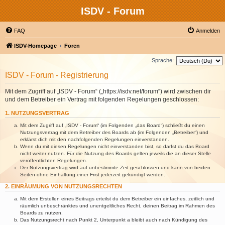
ISDV - Forum
FAQ
Anmelden
ISDV-Homepage
Foren
Sprache:
ISDV - Forum - Registrierung
Mit dem Zugriff auf „ISDV - Forum“ („https://isdv.net/forum“) wird zwischen dir
und dem Betreiber ein Vertrag mit folgenden Regelungen geschlossen:
1. NUTZUNGSVERTRAG
Mit dem Zugriff auf „ISDV - Forum“ (im Folgenden „das Board“) schließt du einen
Nutzungsvertrag mit dem Betreiber des Boards ab (im Folgenden „Betreiber“) und
erklärst dich mit den nachfolgenden Regelungen einverstanden.
Wenn du mit diesen Regelungen nicht einverstanden bist, so darfst du das Board
nicht weiter nutzen. Für die Nutzung des Boards gelten jeweils die an dieser Stelle
veröffentlichten Regelungen.
Der Nutzungsvertrag wird auf unbestimmte Zeit geschlossen und kann von beiden
Seiten ohne Einhaltung einer Frist jederzeit gekündigt werden.
2. EINRÄUMUNG VON NUTZUNGSRECHTEN
Mit dem Erstellen eines Beitrags erteilst du dem Betreiber ein einfaches, zeitlich und
räumlich unbeschränktes und unentgeltliches Recht, deinen Beitrag im Rahmen des
Boards zu nutzen.
Das Nutzungsrecht nach Punkt 2, Unterpunkt a bleibt auch nach Kündigung des