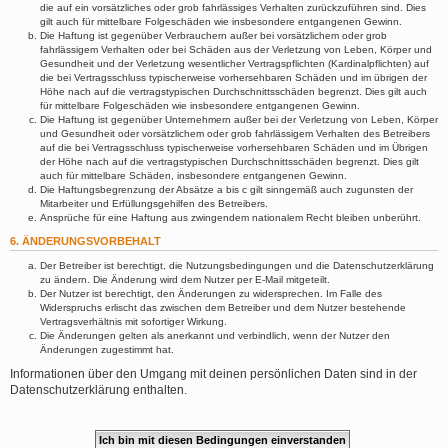
die auf ein vorsätzliches oder grob fahrlässiges Verhalten zurückzuführen sind. Dies
gilt auch für mittelbare Folgeschäden wie insbesondere entgangenen Gewinn.
Die Haftung ist gegenüber Verbrauchern außer bei vorsätzlichem oder grob
fahrlässigem Verhalten oder bei Schäden aus der Verletzung von Leben, Körper und
Gesundheit und der Verletzung wesentlicher Vertragspflichten (Kardinalpflichten) auf
die bei Vertragsschluss typischerweise vorhersehbaren Schäden und im übrigen der
Höhe nach auf die vertragstypischen Durchschnittsschäden begrenzt. Dies gilt auch
für mittelbare Folgeschäden wie insbesondere entgangenen Gewinn.
Die Haftung ist gegenüber Unternehmern außer bei der Verletzung von Leben, Körper
und Gesundheit oder vorsätzlichem oder grob fahrlässigem Verhalten des Betreibers
auf die bei Vertragsschluss typischerweise vorhersehbaren Schäden und im Übrigen
der Höhe nach auf die vertragstypischen Durchschnittsschäden begrenzt. Dies gilt
auch für mittelbare Schäden, insbesondere entgangenen Gewinn.
Die Haftungsbegrenzung der Absätze a bis c gilt sinngemäß auch zugunsten der
Mitarbeiter und Erfüllungsgehilfen des Betreibers.
Ansprüche für eine Haftung aus zwingendem nationalem Recht bleiben unberührt.
6. ÄNDERUNGSVORBEHALT
Der Betreiber ist berechtigt, die Nutzungsbedingungen und die Datenschutzerklärung
zu ändern. Die Änderung wird dem Nutzer per E-Mail mitgeteilt.
Der Nutzer ist berechtigt, den Änderungen zu widersprechen. Im Falle des
Widerspruchs erlischt das zwischen dem Betreiber und dem Nutzer bestehende
Vertragsverhältnis mit sofortiger Wirkung.
Die Änderungen gelten als anerkannt und verbindlich, wenn der Nutzer den
Änderungen zugestimmt hat.
Informationen über den Umgang mit deinen persönlichen Daten sind in der
Datenschutzerklärung enthalten.