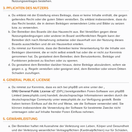
Nutzungsvertrages bestehen.
3. PFLICHTEN DES NUTZERS
Du erklärst mit der Erstellung eines Beitrags, dass er keine Inhalte enthält, die gegen
geltendes Recht oder die guten Sitten verstoßen. Du erklärst insbesondere, dass du
das Recht besitzt, die in deinen Beiträgen verwendeten Links und Bilder zu setzen
bzw. zu verwenden.
Der Betreiber des Boards übt das Hausrecht aus. Bei Verstößen gegen diese
Nutzungsbedingungen oder anderer im Board veröffentlichten Regeln kann der
Betreiber dich nach Abmahnung zeitweise oder dauerhaft von der Nutzung dieses
Boards ausschließen und dir ein Hausverbot erteilen.
Du nimmst zur Kenntnis, dass der Betreiber keine Verantwortung für die Inhalte von
Beiträgen übernimmt, die er nicht selbst erstellt hat oder die er nicht zur Kenntnis
genommen hat. Du gestattest dem Betreiber, dein Benutzerkonto, Beiträge und
Funktionen jederzeit zu löschen oder zu sperren.
Du gestattest dem Betreiber darüber hinaus, deine Beiträge abzuändern, sofern sie
gegen o. g. Regeln verstoßen oder geeignet sind, dem Betreiber oder einem Dritten
Schaden zuzufügen.
4. GENERAL PUBLIC LICENSE
Du nimmst zur Kenntnis, dass es sich bei phpBB um eine unter der „
GNU General Public License v2
“ (GPL) bereitgestellten Foren-Software von phpBB
Limited (www.phpbb.com) handelt; deutschsprachige Informationen werden durch die
deutschsprachige Community unter www.phpbb.de zur Verfügung gestellt. Beide
haben keinen Einfluss auf die Art und Weise, wie die Software verwendet wird. Sie
können insbesondere die Verwendung der Software für bestimmte Zwecke nicht
untersagen oder auf Inhalte fremder Foren Einfluss nehmen.
5. GEWÄHRLEISTUNG
Der Betreiber haftet mit Ausnahme der Verletzung von Leben, Körper und Gesundheit
und der Verletzung wesentlicher Vertragspflichten (Kardinalpflichten) nur für Schäden,