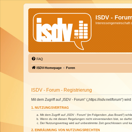
ISDV - Foru
Interessengemeinschaft de
FAQ
ISDV-Homepage
Foren
ISDV - Forum - Registrierung
Mit dem Zugriff auf „ISDV - Forum“ („https://isdv.net/forum“) 
1. NUTZUNGSVERTRAG
Mit dem Zugriff auf „ISDV - Forum“ (im Folgenden „das Board“) sch
Wenn du mit diesen Regelungen nicht einverstanden bist, so darfst 
Der Nutzungsvertrag wird auf unbestimmte Zeit geschlossen und kan
2. EINRÄUMUNG VON NUTZUNGSRECHTEN