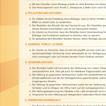
Mit dem Erstellen eines Beitrags erteilst du dem Betreiber ein ein
Das Nutzungsrecht nach Punkt 2, Unterpunkt a bleibt auch nach 
3. PFLICHTEN DES NUTZERS
Du erklärst mit der Erstellung eines Beitrags, dass er keine Inhalt
Bilder zu setzen bzw. zu verwenden.
Der Betreiber des Boards übt das Hausrecht aus. Bei Verstößen g
dieses Boards ausschließen und dir ein Hausverbot erteilen.
Du nimmst zur Kenntnis, dass der Betreiber keine Verantwortung für 
Beiträge und Funktionen jederzeit zu löschen oder zu sperren.
Du gestattest dem Betreiber darüber hinaus, deine Beiträge abzuä
4. GENERAL PUBLIC LICENSE
Du nimmst zur Kenntnis, dass es sich bei phpBB um eine unter der 
deutschsprachige Community unter www.phpbb.de zur Verfügung gest
nicht untersagen oder auf Inhalte fremder Foren Einfluss nehmen.
5. GEWÄHRLEISTUNG
Der Betreiber haftet mit Ausnahme der Verletzung von Leben, Körper
zurückzuführen sind. Dies gilt auch für mittelbare Folgeschäden 
Die Haftung ist gegenüber Verbrauchern außer bei vorsätzlichem o
(Kardinalpflichten) auf die bei Vertragsschluss typischerweise vo
entgangenen Gewinn.
Die Haftung ist gegenüber Unternehmern außer bei der Verletzung 
Schäden und im Übrigen der Höhe nach auf die vertragstypischen 
Die Haftungsbegrenzung der Absätze a bis c gilt sinngemäß auch zu
Ansprüche für eine Haftung aus zwingendem nationalem Recht blei
6. ÄNDERUNGSVORBEHALT
Der Betreiber ist berechtigt, die Nutzungsbedingungen und die Dat