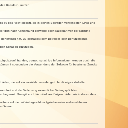
n des Boards zu nutzen.
dass du das Recht besitzt, die in deinen Beiträgen verwendeten Links und
iber dich nach Abmahnung zeitweise oder dauerhaft von der Nutzung
tnis genommen hat. Du gestattest dem Betreiber, dein Benutzerkonto,
ritten Schaden zuzufügen.
w.phpbb.com) handelt; deutschsprachige Informationen werden durch die
e können insbesondere die Verwendung der Software für bestimmte Zwecke
häden, die auf ein vorsätzliches oder grob fahrlässiges Verhalten
undheit und der Verletzung wesentlicher Vertragspflichten
n begrenzt. Dies gilt auch für mittelbare Folgeschäden wie insbesondere
eibers auf die bei Vertragsschluss typischerweise vorhersehbaren
en Gewinn.