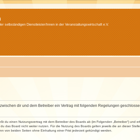
m
r selbständigen Dienstleister/Innen in der Veranstaltungswirtschaft e.V.
wird zwischen dir und dem Betreiber ein Vertrag mit folgenden Regelungen geschlosse
ließt du einen Nutzungsvertrag mit dem Betreiber des Boards ab (im Folgenden „Betreiber“) und 
du das Board nicht weiter nutzen. Für die Nutzung des Boards gelten jeweils die an dieser Stell
n von beiden Seiten ohne Einhaltung einer Frist jederzeit gekündigt werden.