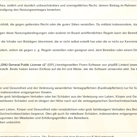
faches, zeitlich und räumlich unbeschränktes und unentgeltliches Recht, deinen Beitrag im Rahme
Kündigung des Nutzungsvertrages bestehen.
e enthält, die gegen geltendes Recht oder die guten Sitten verstoßen. Du erklärst insbesondere, 
egen diese Nutzungsbedingungen oder anderer im Board veröffentlichten Regeln kann der Betre
die Inhalte von Beiträgen übernimmt, die er nicht selbst erstellt hat oder die er nicht zur Kenn
ndern, sofern sie gegen o. g. Regeln verstoßen oder geeignet sind, dem Betreiber oder einem D
„
GNU General Public License v2
“ (GPL) bereitgestellten Foren-Software von phpBB Limited (ww
ellt. Beide haben keinen Einfluss auf die Art und Weise, wie die Software verwendet wird. Si
 und Gesundheit und der Verletzung wesentlicher Vertragspflichten (Kardinalpflichten) nur für Sc
wie insbesondere entgangenen Gewinn.
der grob fahrlässigem Verhalten oder bei Schäden aus der Verletzung von Leben, Körper und Ges
rhersehbaren Schäden und im übrigen der Höhe nach auf die vertragstypischen Durchschnittsschäde
von Leben, Körper und Gesundheit oder vorsätzlichem oder grob fahrlässigem Verhalten des Betr
Durchschnittsschäden begrenzt. Dies gilt auch für mittelbare Schäden, insbesondere entgangen
gunsten der Mitarbeiter und Erfüllungsgehilfen des Betreibers.
ben unberührt.
enschutzerklärung zu ändern. Die Änderung wird dem Nutzer per E-Mail mitgeteilt.