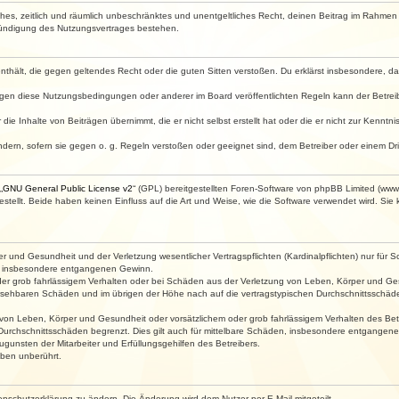
faches, zeitlich und räumlich unbeschränktes und unentgeltliches Recht, deinen Beitrag im Rahme
Kündigung des Nutzungsvertrages bestehen.
e enthält, die gegen geltendes Recht oder die guten Sitten verstoßen. Du erklärst insbesondere, 
egen diese Nutzungsbedingungen oder anderer im Board veröffentlichten Regeln kann der Betre
die Inhalte von Beiträgen übernimmt, die er nicht selbst erstellt hat oder die er nicht zur Kenn
ndern, sofern sie gegen o. g. Regeln verstoßen oder geeignet sind, dem Betreiber oder einem D
„
GNU General Public License v2
“ (GPL) bereitgestellten Foren-Software von phpBB Limited (ww
ellt. Beide haben keinen Einfluss auf die Art und Weise, wie die Software verwendet wird. Si
 und Gesundheit und der Verletzung wesentlicher Vertragspflichten (Kardinalpflichten) nur für Sc
wie insbesondere entgangenen Gewinn.
der grob fahrlässigem Verhalten oder bei Schäden aus der Verletzung von Leben, Körper und Ges
rhersehbaren Schäden und im übrigen der Höhe nach auf die vertragstypischen Durchschnittsschäde
von Leben, Körper und Gesundheit oder vorsätzlichem oder grob fahrlässigem Verhalten des Betr
Durchschnittsschäden begrenzt. Dies gilt auch für mittelbare Schäden, insbesondere entgangen
gunsten der Mitarbeiter und Erfüllungsgehilfen des Betreibers.
ben unberührt.
enschutzerklärung zu ändern. Die Änderung wird dem Nutzer per E-Mail mitgeteilt.