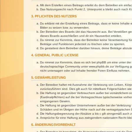
Mit dem Erstellen eines Beitrags erteilst du dem Betreiber ein ein
Das Nutzungsrecht nach Punkt 2, Unterpunkt a bleibt auch nach 
3. PFLICHTEN DES NUTZERS
Du erklärst mit der Erstellung eines Beitrags, dass er keine Inhalt
Bilder zu setzen bzw. zu verwenden.
Der Betreiber des Boards übt das Hausrecht aus. Bei Verstößen g
dieses Boards ausschließen und dir ein Hausverbot erteilen.
Du nimmst zur Kenntnis, dass der Betreiber keine Verantwortung für 
Beiträge und Funktionen jederzeit zu löschen oder zu sperren.
Du gestattest dem Betreiber darüber hinaus, deine Beiträge abzuä
4. GENERAL PUBLIC LICENSE
Du nimmst zur Kenntnis, dass es sich bei phpBB um eine unter der 
deutschsprachige Community unter www.phpbb.de zur Verfügung gest
nicht untersagen oder auf Inhalte fremder Foren Einfluss nehmen.
5. GEWÄHRLEISTUNG
Der Betreiber haftet mit Ausnahme der Verletzung von Leben, Körper
zurückzuführen sind. Dies gilt auch für mittelbare Folgeschäden 
Die Haftung ist gegenüber Verbrauchern außer bei vorsätzlichem o
(Kardinalpflichten) auf die bei Vertragsschluss typischerweise vo
entgangenen Gewinn.
Die Haftung ist gegenüber Unternehmern außer bei der Verletzung 
Schäden und im Übrigen der Höhe nach auf die vertragstypischen 
Die Haftungsbegrenzung der Absätze a bis c gilt sinngemäß auch zu
Ansprüche für eine Haftung aus zwingendem nationalem Recht blei
6. ÄNDERUNGSVORBEHALT
Der Betreiber ist berechtigt, die Nutzungsbedingungen und die Dat