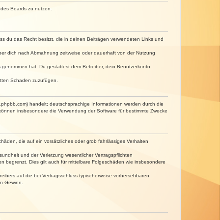
n des Boards zu nutzen.
dass du das Recht besitzt, die in deinen Beiträgen verwendeten Links und
iber dich nach Abmahnung zeitweise oder dauerhaft von der Nutzung
tnis genommen hat. Du gestattest dem Betreiber, dein Benutzerkonto,
ritten Schaden zuzufügen.
w.phpbb.com) handelt; deutschsprachige Informationen werden durch die
e können insbesondere die Verwendung der Software für bestimmte Zwecke
häden, die auf ein vorsätzliches oder grob fahrlässiges Verhalten
undheit und der Verletzung wesentlicher Vertragspflichten
n begrenzt. Dies gilt auch für mittelbare Folgeschäden wie insbesondere
eibers auf die bei Vertragsschluss typischerweise vorhersehbaren
en Gewinn.