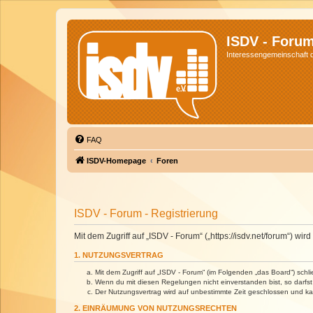
ISDV - Foru
Interessengemeinschaft de
FAQ
ISDV-Homepage
Foren
ISDV - Forum - Registrierung
Mit dem Zugriff auf „ISDV - Forum“ („https://isdv.net/forum“) 
1. NUTZUNGSVERTRAG
Mit dem Zugriff auf „ISDV - Forum“ (im Folgenden „das Board“) sch
Wenn du mit diesen Regelungen nicht einverstanden bist, so darfst 
Der Nutzungsvertrag wird auf unbestimmte Zeit geschlossen und kan
2. EINRÄUMUNG VON NUTZUNGSRECHTEN