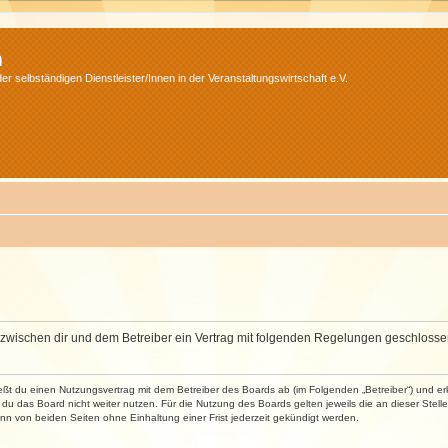
m
r selbständigen Dienstleister/Innen in der Veranstaltungswirtschaft e.V.
wird zwischen dir und dem Betreiber ein Vertrag mit folgenden Regelungen geschlosse
ließt du einen Nutzungsvertrag mit dem Betreiber des Boards ab (im Folgenden „Betreiber“) und 
du das Board nicht weiter nutzen. Für die Nutzung des Boards gelten jeweils die an dieser Stell
n von beiden Seiten ohne Einhaltung einer Frist jederzeit gekündigt werden.