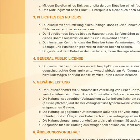
Mit dem Erstellen eines Beitrags erteilst du dem Betreiber ein ein
Das Nutzungsrecht nach Punkt 2, Unterpunkt a bleibt auch nach 
3. PFLICHTEN DES NUTZERS
Du erklärst mit der Erstellung eines Beitrags, dass er keine Inhalt
Bilder zu setzen bzw. zu verwenden.
Der Betreiber des Boards übt das Hausrecht aus. Bei Verstößen g
dieses Boards ausschließen und dir ein Hausverbot erteilen.
Du nimmst zur Kenntnis, dass der Betreiber keine Verantwortung für 
Beiträge und Funktionen jederzeit zu löschen oder zu sperren.
Du gestattest dem Betreiber darüber hinaus, deine Beiträge abzuä
4. GENERAL PUBLIC LICENSE
Du nimmst zur Kenntnis, dass es sich bei phpBB um eine unter der 
deutschsprachige Community unter www.phpbb.de zur Verfügung gest
nicht untersagen oder auf Inhalte fremder Foren Einfluss nehmen.
5. GEWÄHRLEISTUNG
Der Betreiber haftet mit Ausnahme der Verletzung von Leben, Körper
zurückzuführen sind. Dies gilt auch für mittelbare Folgeschäden 
Die Haftung ist gegenüber Verbrauchern außer bei vorsätzlichem o
(Kardinalpflichten) auf die bei Vertragsschluss typischerweise vo
entgangenen Gewinn.
Die Haftung ist gegenüber Unternehmern außer bei der Verletzung 
Schäden und im Übrigen der Höhe nach auf die vertragstypischen 
Die Haftungsbegrenzung der Absätze a bis c gilt sinngemäß auch zu
Ansprüche für eine Haftung aus zwingendem nationalem Recht blei
6. ÄNDERUNGSVORBEHALT
Der Betreiber ist berechtigt, die Nutzungsbedingungen und die Dat