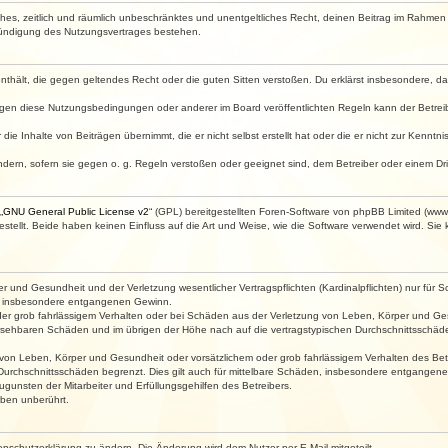
faches, zeitlich und räumlich unbeschränktes und unentgeltliches Recht, deinen Beitrag im Rahme
Kündigung des Nutzungsvertrages bestehen.
e enthält, die gegen geltendes Recht oder die guten Sitten verstoßen. Du erklärst insbesondere, 
egen diese Nutzungsbedingungen oder anderer im Board veröffentlichten Regeln kann der Betre
die Inhalte von Beiträgen übernimmt, die er nicht selbst erstellt hat oder die er nicht zur Kenn
ndern, sofern sie gegen o. g. Regeln verstoßen oder geeignet sind, dem Betreiber oder einem D
„
GNU General Public License v2
“ (GPL) bereitgestellten Foren-Software von phpBB Limited (ww
ellt. Beide haben keinen Einfluss auf die Art und Weise, wie die Software verwendet wird. Si
 und Gesundheit und der Verletzung wesentlicher Vertragspflichten (Kardinalpflichten) nur für Sc
wie insbesondere entgangenen Gewinn.
der grob fahrlässigem Verhalten oder bei Schäden aus der Verletzung von Leben, Körper und Ges
rhersehbaren Schäden und im übrigen der Höhe nach auf die vertragstypischen Durchschnittsschäde
von Leben, Körper und Gesundheit oder vorsätzlichem oder grob fahrlässigem Verhalten des Betr
Durchschnittsschäden begrenzt. Dies gilt auch für mittelbare Schäden, insbesondere entgangen
gunsten der Mitarbeiter und Erfüllungsgehilfen des Betreibers.
ben unberührt.
enschutzerklärung zu ändern. Die Änderung wird dem Nutzer per E-Mail mitgeteilt.