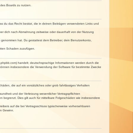
n des Boards zu nutzen.
dass du das Recht besitzt, die in deinen Beiträgen verwendeten Links und
iber dich nach Abmahnung zeitweise oder dauerhaft von der Nutzung
tnis genommen hat. Du gestattest dem Betreiber, dein Benutzerkonto,
ritten Schaden zuzufügen.
w.phpbb.com) handelt; deutschsprachige Informationen werden durch die
e können insbesondere die Verwendung der Software für bestimmte Zwecke
häden, die auf ein vorsätzliches oder grob fahrlässiges Verhalten
undheit und der Verletzung wesentlicher Vertragspflichten
n begrenzt. Dies gilt auch für mittelbare Folgeschäden wie insbesondere
eibers auf die bei Vertragsschluss typischerweise vorhersehbaren
en Gewinn.