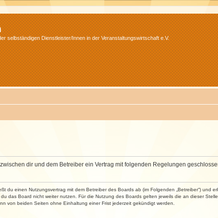
m
r selbständigen Dienstleister/Innen in der Veranstaltungswirtschaft e.V.
wird zwischen dir und dem Betreiber ein Vertrag mit folgenden Regelungen geschlosse
ließt du einen Nutzungsvertrag mit dem Betreiber des Boards ab (im Folgenden „Betreiber“) und 
du das Board nicht weiter nutzen. Für die Nutzung des Boards gelten jeweils die an dieser Stell
n von beiden Seiten ohne Einhaltung einer Frist jederzeit gekündigt werden.