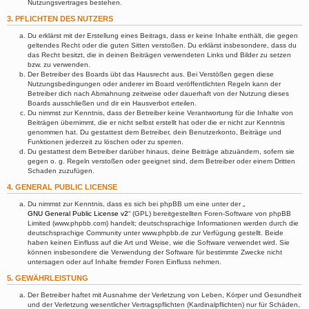
Nutzungsvertrages bestehen.
3. PFLICHTEN DES NUTZERS
Du erklärst mit der Erstellung eines Beitrags, dass er keine Inhalte enthält, die gegen
geltendes Recht oder die guten Sitten verstoßen. Du erklärst insbesondere, dass du
das Recht besitzt, die in deinen Beiträgen verwendeten Links und Bilder zu setzen
bzw. zu verwenden.
Der Betreiber des Boards übt das Hausrecht aus. Bei Verstößen gegen diese
Nutzungsbedingungen oder anderer im Board veröffentlichten Regeln kann der
Betreiber dich nach Abmahnung zeitweise oder dauerhaft von der Nutzung dieses
Boards ausschließen und dir ein Hausverbot erteilen.
Du nimmst zur Kenntnis, dass der Betreiber keine Verantwortung für die Inhalte von
Beiträgen übernimmt, die er nicht selbst erstellt hat oder die er nicht zur Kenntnis
genommen hat. Du gestattest dem Betreiber, dein Benutzerkonto, Beiträge und
Funktionen jederzeit zu löschen oder zu sperren.
Du gestattest dem Betreiber darüber hinaus, deine Beiträge abzuändern, sofern sie
gegen o. g. Regeln verstoßen oder geeignet sind, dem Betreiber oder einem Dritten
Schaden zuzufügen.
4. GENERAL PUBLIC LICENSE
Du nimmst zur Kenntnis, dass es sich bei phpBB um eine unter der „
GNU General Public License v2
“ (GPL) bereitgestellten Foren-Software von phpBB
Limited (www.phpbb.com) handelt; deutschsprachige Informationen werden durch die
deutschsprachige Community unter www.phpbb.de zur Verfügung gestellt. Beide
haben keinen Einfluss auf die Art und Weise, wie die Software verwendet wird. Sie
können insbesondere die Verwendung der Software für bestimmte Zwecke nicht
untersagen oder auf Inhalte fremder Foren Einfluss nehmen.
5. GEWÄHRLEISTUNG
Der Betreiber haftet mit Ausnahme der Verletzung von Leben, Körper und Gesundheit
und der Verletzung wesentlicher Vertragspflichten (Kardinalpflichten) nur für Schäden,