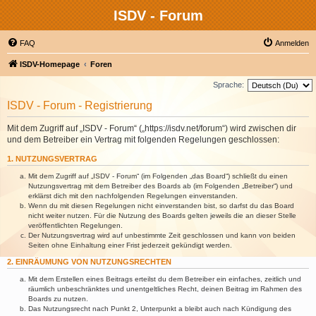
ISDV - Forum
FAQ
Anmelden
ISDV-Homepage
Foren
Sprache:
ISDV - Forum - Registrierung
Mit dem Zugriff auf „ISDV - Forum“ („https://isdv.net/forum“) wird zwischen dir
und dem Betreiber ein Vertrag mit folgenden Regelungen geschlossen:
1. NUTZUNGSVERTRAG
Mit dem Zugriff auf „ISDV - Forum“ (im Folgenden „das Board“) schließt du einen
Nutzungsvertrag mit dem Betreiber des Boards ab (im Folgenden „Betreiber“) und
erklärst dich mit den nachfolgenden Regelungen einverstanden.
Wenn du mit diesen Regelungen nicht einverstanden bist, so darfst du das Board
nicht weiter nutzen. Für die Nutzung des Boards gelten jeweils die an dieser Stelle
veröffentlichten Regelungen.
Der Nutzungsvertrag wird auf unbestimmte Zeit geschlossen und kann von beiden
Seiten ohne Einhaltung einer Frist jederzeit gekündigt werden.
2. EINRÄUMUNG VON NUTZUNGSRECHTEN
Mit dem Erstellen eines Beitrags erteilst du dem Betreiber ein einfaches, zeitlich und
räumlich unbeschränktes und unentgeltliches Recht, deinen Beitrag im Rahmen des
Boards zu nutzen.
Das Nutzungsrecht nach Punkt 2, Unterpunkt a bleibt auch nach Kündigung des