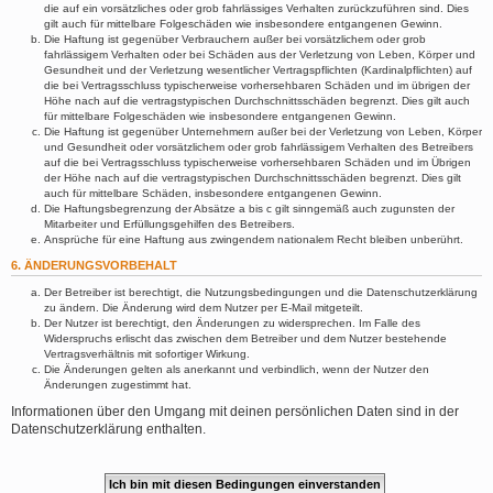
die auf ein vorsätzliches oder grob fahrlässiges Verhalten zurückzuführen sind. Dies
gilt auch für mittelbare Folgeschäden wie insbesondere entgangenen Gewinn.
Die Haftung ist gegenüber Verbrauchern außer bei vorsätzlichem oder grob
fahrlässigem Verhalten oder bei Schäden aus der Verletzung von Leben, Körper und
Gesundheit und der Verletzung wesentlicher Vertragspflichten (Kardinalpflichten) auf
die bei Vertragsschluss typischerweise vorhersehbaren Schäden und im übrigen der
Höhe nach auf die vertragstypischen Durchschnittsschäden begrenzt. Dies gilt auch
für mittelbare Folgeschäden wie insbesondere entgangenen Gewinn.
Die Haftung ist gegenüber Unternehmern außer bei der Verletzung von Leben, Körper
und Gesundheit oder vorsätzlichem oder grob fahrlässigem Verhalten des Betreibers
auf die bei Vertragsschluss typischerweise vorhersehbaren Schäden und im Übrigen
der Höhe nach auf die vertragstypischen Durchschnittsschäden begrenzt. Dies gilt
auch für mittelbare Schäden, insbesondere entgangenen Gewinn.
Die Haftungsbegrenzung der Absätze a bis c gilt sinngemäß auch zugunsten der
Mitarbeiter und Erfüllungsgehilfen des Betreibers.
Ansprüche für eine Haftung aus zwingendem nationalem Recht bleiben unberührt.
6. ÄNDERUNGSVORBEHALT
Der Betreiber ist berechtigt, die Nutzungsbedingungen und die Datenschutzerklärung
zu ändern. Die Änderung wird dem Nutzer per E-Mail mitgeteilt.
Der Nutzer ist berechtigt, den Änderungen zu widersprechen. Im Falle des
Widerspruchs erlischt das zwischen dem Betreiber und dem Nutzer bestehende
Vertragsverhältnis mit sofortiger Wirkung.
Die Änderungen gelten als anerkannt und verbindlich, wenn der Nutzer den
Änderungen zugestimmt hat.
Informationen über den Umgang mit deinen persönlichen Daten sind in der
Datenschutzerklärung enthalten.