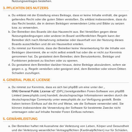
Nutzungsvertrages bestehen.
3. PFLICHTEN DES NUTZERS
Du erklärst mit der Erstellung eines Beitrags, dass er keine Inhalte enthält, die gegen
geltendes Recht oder die guten Sitten verstoßen. Du erklärst insbesondere, dass du
das Recht besitzt, die in deinen Beiträgen verwendeten Links und Bilder zu setzen
bzw. zu verwenden.
Der Betreiber des Boards übt das Hausrecht aus. Bei Verstößen gegen diese
Nutzungsbedingungen oder anderer im Board veröffentlichten Regeln kann der
Betreiber dich nach Abmahnung zeitweise oder dauerhaft von der Nutzung dieses
Boards ausschließen und dir ein Hausverbot erteilen.
Du nimmst zur Kenntnis, dass der Betreiber keine Verantwortung für die Inhalte von
Beiträgen übernimmt, die er nicht selbst erstellt hat oder die er nicht zur Kenntnis
genommen hat. Du gestattest dem Betreiber, dein Benutzerkonto, Beiträge und
Funktionen jederzeit zu löschen oder zu sperren.
Du gestattest dem Betreiber darüber hinaus, deine Beiträge abzuändern, sofern sie
gegen o. g. Regeln verstoßen oder geeignet sind, dem Betreiber oder einem Dritten
Schaden zuzufügen.
4. GENERAL PUBLIC LICENSE
Du nimmst zur Kenntnis, dass es sich bei phpBB um eine unter der „
GNU General Public License v2
“ (GPL) bereitgestellten Foren-Software von phpBB
Limited (www.phpbb.com) handelt; deutschsprachige Informationen werden durch die
deutschsprachige Community unter www.phpbb.de zur Verfügung gestellt. Beide
haben keinen Einfluss auf die Art und Weise, wie die Software verwendet wird. Sie
können insbesondere die Verwendung der Software für bestimmte Zwecke nicht
untersagen oder auf Inhalte fremder Foren Einfluss nehmen.
5. GEWÄHRLEISTUNG
Der Betreiber haftet mit Ausnahme der Verletzung von Leben, Körper und Gesundheit
und der Verletzung wesentlicher Vertragspflichten (Kardinalpflichten) nur für Schäden,