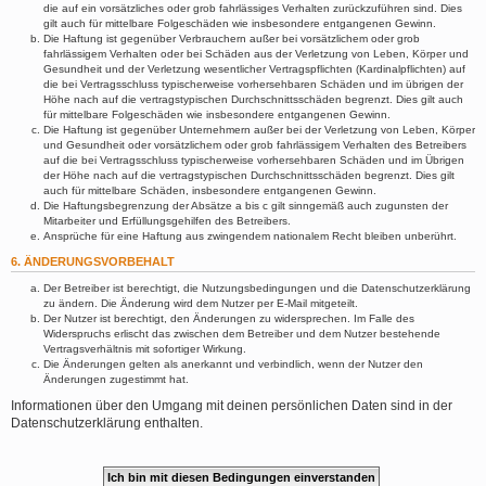
die auf ein vorsätzliches oder grob fahrlässiges Verhalten zurückzuführen sind. Dies
gilt auch für mittelbare Folgeschäden wie insbesondere entgangenen Gewinn.
Die Haftung ist gegenüber Verbrauchern außer bei vorsätzlichem oder grob
fahrlässigem Verhalten oder bei Schäden aus der Verletzung von Leben, Körper und
Gesundheit und der Verletzung wesentlicher Vertragspflichten (Kardinalpflichten) auf
die bei Vertragsschluss typischerweise vorhersehbaren Schäden und im übrigen der
Höhe nach auf die vertragstypischen Durchschnittsschäden begrenzt. Dies gilt auch
für mittelbare Folgeschäden wie insbesondere entgangenen Gewinn.
Die Haftung ist gegenüber Unternehmern außer bei der Verletzung von Leben, Körper
und Gesundheit oder vorsätzlichem oder grob fahrlässigem Verhalten des Betreibers
auf die bei Vertragsschluss typischerweise vorhersehbaren Schäden und im Übrigen
der Höhe nach auf die vertragstypischen Durchschnittsschäden begrenzt. Dies gilt
auch für mittelbare Schäden, insbesondere entgangenen Gewinn.
Die Haftungsbegrenzung der Absätze a bis c gilt sinngemäß auch zugunsten der
Mitarbeiter und Erfüllungsgehilfen des Betreibers.
Ansprüche für eine Haftung aus zwingendem nationalem Recht bleiben unberührt.
6. ÄNDERUNGSVORBEHALT
Der Betreiber ist berechtigt, die Nutzungsbedingungen und die Datenschutzerklärung
zu ändern. Die Änderung wird dem Nutzer per E-Mail mitgeteilt.
Der Nutzer ist berechtigt, den Änderungen zu widersprechen. Im Falle des
Widerspruchs erlischt das zwischen dem Betreiber und dem Nutzer bestehende
Vertragsverhältnis mit sofortiger Wirkung.
Die Änderungen gelten als anerkannt und verbindlich, wenn der Nutzer den
Änderungen zugestimmt hat.
Informationen über den Umgang mit deinen persönlichen Daten sind in der
Datenschutzerklärung enthalten.