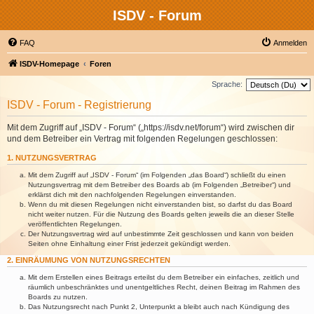
ISDV - Forum
FAQ
Anmelden
ISDV-Homepage
Foren
Sprache:
ISDV - Forum - Registrierung
Mit dem Zugriff auf „ISDV - Forum“ („https://isdv.net/forum“) wird zwischen dir
und dem Betreiber ein Vertrag mit folgenden Regelungen geschlossen:
1. NUTZUNGSVERTRAG
Mit dem Zugriff auf „ISDV - Forum“ (im Folgenden „das Board“) schließt du einen
Nutzungsvertrag mit dem Betreiber des Boards ab (im Folgenden „Betreiber“) und
erklärst dich mit den nachfolgenden Regelungen einverstanden.
Wenn du mit diesen Regelungen nicht einverstanden bist, so darfst du das Board
nicht weiter nutzen. Für die Nutzung des Boards gelten jeweils die an dieser Stelle
veröffentlichten Regelungen.
Der Nutzungsvertrag wird auf unbestimmte Zeit geschlossen und kann von beiden
Seiten ohne Einhaltung einer Frist jederzeit gekündigt werden.
2. EINRÄUMUNG VON NUTZUNGSRECHTEN
Mit dem Erstellen eines Beitrags erteilst du dem Betreiber ein einfaches, zeitlich und
räumlich unbeschränktes und unentgeltliches Recht, deinen Beitrag im Rahmen des
Boards zu nutzen.
Das Nutzungsrecht nach Punkt 2, Unterpunkt a bleibt auch nach Kündigung des