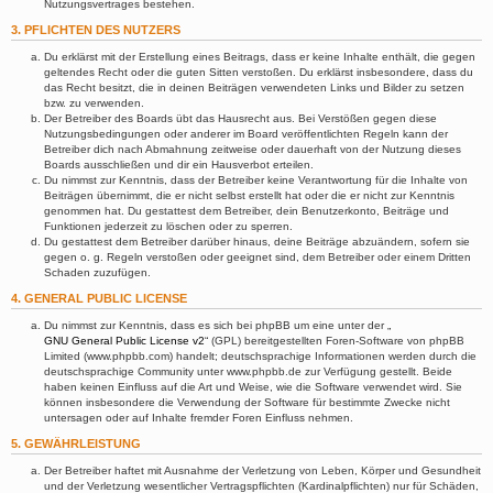
Nutzungsvertrages bestehen.
3. PFLICHTEN DES NUTZERS
Du erklärst mit der Erstellung eines Beitrags, dass er keine Inhalte enthält, die gegen
geltendes Recht oder die guten Sitten verstoßen. Du erklärst insbesondere, dass du
das Recht besitzt, die in deinen Beiträgen verwendeten Links und Bilder zu setzen
bzw. zu verwenden.
Der Betreiber des Boards übt das Hausrecht aus. Bei Verstößen gegen diese
Nutzungsbedingungen oder anderer im Board veröffentlichten Regeln kann der
Betreiber dich nach Abmahnung zeitweise oder dauerhaft von der Nutzung dieses
Boards ausschließen und dir ein Hausverbot erteilen.
Du nimmst zur Kenntnis, dass der Betreiber keine Verantwortung für die Inhalte von
Beiträgen übernimmt, die er nicht selbst erstellt hat oder die er nicht zur Kenntnis
genommen hat. Du gestattest dem Betreiber, dein Benutzerkonto, Beiträge und
Funktionen jederzeit zu löschen oder zu sperren.
Du gestattest dem Betreiber darüber hinaus, deine Beiträge abzuändern, sofern sie
gegen o. g. Regeln verstoßen oder geeignet sind, dem Betreiber oder einem Dritten
Schaden zuzufügen.
4. GENERAL PUBLIC LICENSE
Du nimmst zur Kenntnis, dass es sich bei phpBB um eine unter der „
GNU General Public License v2
“ (GPL) bereitgestellten Foren-Software von phpBB
Limited (www.phpbb.com) handelt; deutschsprachige Informationen werden durch die
deutschsprachige Community unter www.phpbb.de zur Verfügung gestellt. Beide
haben keinen Einfluss auf die Art und Weise, wie die Software verwendet wird. Sie
können insbesondere die Verwendung der Software für bestimmte Zwecke nicht
untersagen oder auf Inhalte fremder Foren Einfluss nehmen.
5. GEWÄHRLEISTUNG
Der Betreiber haftet mit Ausnahme der Verletzung von Leben, Körper und Gesundheit
und der Verletzung wesentlicher Vertragspflichten (Kardinalpflichten) nur für Schäden,