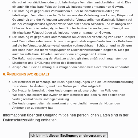
die auf ein vorsätzliches oder grob fahrlässiges Verhalten zurückzuführen sind. Dies
gilt auch für mittelbare Folgeschäden wie insbesondere entgangenen Gewinn.
Die Haftung ist gegenüber Verbrauchern außer bei vorsätzlichem oder grob
fahrlässigem Verhalten oder bei Schäden aus der Verletzung von Leben, Körper und
Gesundheit und der Verletzung wesentlicher Vertragspflichten (Kardinalpflichten) auf
die bei Vertragsschluss typischerweise vorhersehbaren Schäden und im übrigen der
Höhe nach auf die vertragstypischen Durchschnittsschäden begrenzt. Dies gilt auch
für mittelbare Folgeschäden wie insbesondere entgangenen Gewinn.
Die Haftung ist gegenüber Unternehmern außer bei der Verletzung von Leben, Körper
und Gesundheit oder vorsätzlichem oder grob fahrlässigem Verhalten des Betreibers
auf die bei Vertragsschluss typischerweise vorhersehbaren Schäden und im Übrigen
der Höhe nach auf die vertragstypischen Durchschnittsschäden begrenzt. Dies gilt
auch für mittelbare Schäden, insbesondere entgangenen Gewinn.
Die Haftungsbegrenzung der Absätze a bis c gilt sinngemäß auch zugunsten der
Mitarbeiter und Erfüllungsgehilfen des Betreibers.
Ansprüche für eine Haftung aus zwingendem nationalem Recht bleiben unberührt.
6. ÄNDERUNGSVORBEHALT
Der Betreiber ist berechtigt, die Nutzungsbedingungen und die Datenschutzerklärung
zu ändern. Die Änderung wird dem Nutzer per E-Mail mitgeteilt.
Der Nutzer ist berechtigt, den Änderungen zu widersprechen. Im Falle des
Widerspruchs erlischt das zwischen dem Betreiber und dem Nutzer bestehende
Vertragsverhältnis mit sofortiger Wirkung.
Die Änderungen gelten als anerkannt und verbindlich, wenn der Nutzer den
Änderungen zugestimmt hat.
Informationen über den Umgang mit deinen persönlichen Daten sind in der
Datenschutzerklärung enthalten.