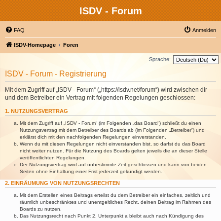
ISDV - Forum
FAQ
Anmelden
ISDV-Homepage
Foren
Sprache:
ISDV - Forum - Registrierung
Mit dem Zugriff auf „ISDV - Forum“ („https://isdv.net/forum“) wird zwischen dir
und dem Betreiber ein Vertrag mit folgenden Regelungen geschlossen:
1. NUTZUNGSVERTRAG
Mit dem Zugriff auf „ISDV - Forum“ (im Folgenden „das Board“) schließt du einen
Nutzungsvertrag mit dem Betreiber des Boards ab (im Folgenden „Betreiber“) und
erklärst dich mit den nachfolgenden Regelungen einverstanden.
Wenn du mit diesen Regelungen nicht einverstanden bist, so darfst du das Board
nicht weiter nutzen. Für die Nutzung des Boards gelten jeweils die an dieser Stelle
veröffentlichten Regelungen.
Der Nutzungsvertrag wird auf unbestimmte Zeit geschlossen und kann von beiden
Seiten ohne Einhaltung einer Frist jederzeit gekündigt werden.
2. EINRÄUMUNG VON NUTZUNGSRECHTEN
Mit dem Erstellen eines Beitrags erteilst du dem Betreiber ein einfaches, zeitlich und
räumlich unbeschränktes und unentgeltliches Recht, deinen Beitrag im Rahmen des
Boards zu nutzen.
Das Nutzungsrecht nach Punkt 2, Unterpunkt a bleibt auch nach Kündigung des