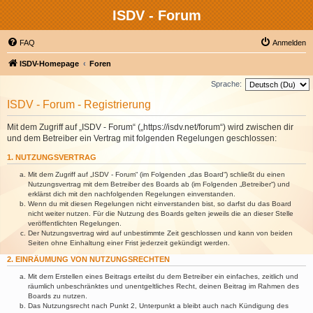
ISDV - Forum
FAQ
Anmelden
ISDV-Homepage
Foren
Sprache:
ISDV - Forum - Registrierung
Mit dem Zugriff auf „ISDV - Forum“ („https://isdv.net/forum“) wird zwischen dir
und dem Betreiber ein Vertrag mit folgenden Regelungen geschlossen:
1. NUTZUNGSVERTRAG
Mit dem Zugriff auf „ISDV - Forum“ (im Folgenden „das Board“) schließt du einen
Nutzungsvertrag mit dem Betreiber des Boards ab (im Folgenden „Betreiber“) und
erklärst dich mit den nachfolgenden Regelungen einverstanden.
Wenn du mit diesen Regelungen nicht einverstanden bist, so darfst du das Board
nicht weiter nutzen. Für die Nutzung des Boards gelten jeweils die an dieser Stelle
veröffentlichten Regelungen.
Der Nutzungsvertrag wird auf unbestimmte Zeit geschlossen und kann von beiden
Seiten ohne Einhaltung einer Frist jederzeit gekündigt werden.
2. EINRÄUMUNG VON NUTZUNGSRECHTEN
Mit dem Erstellen eines Beitrags erteilst du dem Betreiber ein einfaches, zeitlich und
räumlich unbeschränktes und unentgeltliches Recht, deinen Beitrag im Rahmen des
Boards zu nutzen.
Das Nutzungsrecht nach Punkt 2, Unterpunkt a bleibt auch nach Kündigung des