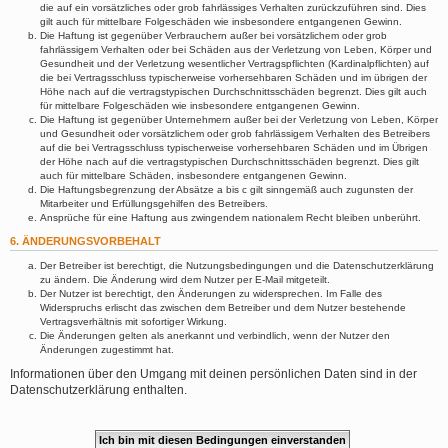
die auf ein vorsätzliches oder grob fahrlässiges Verhalten zurückzuführen sind. Dies
gilt auch für mittelbare Folgeschäden wie insbesondere entgangenen Gewinn.
Die Haftung ist gegenüber Verbrauchern außer bei vorsätzlichem oder grob
fahrlässigem Verhalten oder bei Schäden aus der Verletzung von Leben, Körper und
Gesundheit und der Verletzung wesentlicher Vertragspflichten (Kardinalpflichten) auf
die bei Vertragsschluss typischerweise vorhersehbaren Schäden und im übrigen der
Höhe nach auf die vertragstypischen Durchschnittsschäden begrenzt. Dies gilt auch
für mittelbare Folgeschäden wie insbesondere entgangenen Gewinn.
Die Haftung ist gegenüber Unternehmern außer bei der Verletzung von Leben, Körper
und Gesundheit oder vorsätzlichem oder grob fahrlässigem Verhalten des Betreibers
auf die bei Vertragsschluss typischerweise vorhersehbaren Schäden und im Übrigen
der Höhe nach auf die vertragstypischen Durchschnittsschäden begrenzt. Dies gilt
auch für mittelbare Schäden, insbesondere entgangenen Gewinn.
Die Haftungsbegrenzung der Absätze a bis c gilt sinngemäß auch zugunsten der
Mitarbeiter und Erfüllungsgehilfen des Betreibers.
Ansprüche für eine Haftung aus zwingendem nationalem Recht bleiben unberührt.
6. ÄNDERUNGSVORBEHALT
Der Betreiber ist berechtigt, die Nutzungsbedingungen und die Datenschutzerklärung
zu ändern. Die Änderung wird dem Nutzer per E-Mail mitgeteilt.
Der Nutzer ist berechtigt, den Änderungen zu widersprechen. Im Falle des
Widerspruchs erlischt das zwischen dem Betreiber und dem Nutzer bestehende
Vertragsverhältnis mit sofortiger Wirkung.
Die Änderungen gelten als anerkannt und verbindlich, wenn der Nutzer den
Änderungen zugestimmt hat.
Informationen über den Umgang mit deinen persönlichen Daten sind in der
Datenschutzerklärung enthalten.