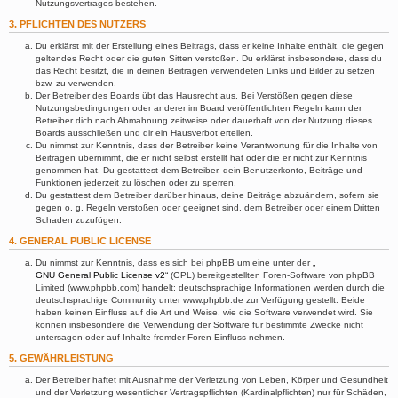
Nutzungsvertrages bestehen.
3. PFLICHTEN DES NUTZERS
Du erklärst mit der Erstellung eines Beitrags, dass er keine Inhalte enthält, die gegen
geltendes Recht oder die guten Sitten verstoßen. Du erklärst insbesondere, dass du
das Recht besitzt, die in deinen Beiträgen verwendeten Links und Bilder zu setzen
bzw. zu verwenden.
Der Betreiber des Boards übt das Hausrecht aus. Bei Verstößen gegen diese
Nutzungsbedingungen oder anderer im Board veröffentlichten Regeln kann der
Betreiber dich nach Abmahnung zeitweise oder dauerhaft von der Nutzung dieses
Boards ausschließen und dir ein Hausverbot erteilen.
Du nimmst zur Kenntnis, dass der Betreiber keine Verantwortung für die Inhalte von
Beiträgen übernimmt, die er nicht selbst erstellt hat oder die er nicht zur Kenntnis
genommen hat. Du gestattest dem Betreiber, dein Benutzerkonto, Beiträge und
Funktionen jederzeit zu löschen oder zu sperren.
Du gestattest dem Betreiber darüber hinaus, deine Beiträge abzuändern, sofern sie
gegen o. g. Regeln verstoßen oder geeignet sind, dem Betreiber oder einem Dritten
Schaden zuzufügen.
4. GENERAL PUBLIC LICENSE
Du nimmst zur Kenntnis, dass es sich bei phpBB um eine unter der „
GNU General Public License v2
“ (GPL) bereitgestellten Foren-Software von phpBB
Limited (www.phpbb.com) handelt; deutschsprachige Informationen werden durch die
deutschsprachige Community unter www.phpbb.de zur Verfügung gestellt. Beide
haben keinen Einfluss auf die Art und Weise, wie die Software verwendet wird. Sie
können insbesondere die Verwendung der Software für bestimmte Zwecke nicht
untersagen oder auf Inhalte fremder Foren Einfluss nehmen.
5. GEWÄHRLEISTUNG
Der Betreiber haftet mit Ausnahme der Verletzung von Leben, Körper und Gesundheit
und der Verletzung wesentlicher Vertragspflichten (Kardinalpflichten) nur für Schäden,