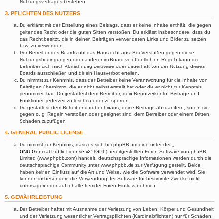
Nutzungsvertrages bestehen.
3. PFLICHTEN DES NUTZERS
Du erklärst mit der Erstellung eines Beitrags, dass er keine Inhalte enthält, die gegen
geltendes Recht oder die guten Sitten verstoßen. Du erklärst insbesondere, dass du
das Recht besitzt, die in deinen Beiträgen verwendeten Links und Bilder zu setzen
bzw. zu verwenden.
Der Betreiber des Boards übt das Hausrecht aus. Bei Verstößen gegen diese
Nutzungsbedingungen oder anderer im Board veröffentlichten Regeln kann der
Betreiber dich nach Abmahnung zeitweise oder dauerhaft von der Nutzung dieses
Boards ausschließen und dir ein Hausverbot erteilen.
Du nimmst zur Kenntnis, dass der Betreiber keine Verantwortung für die Inhalte von
Beiträgen übernimmt, die er nicht selbst erstellt hat oder die er nicht zur Kenntnis
genommen hat. Du gestattest dem Betreiber, dein Benutzerkonto, Beiträge und
Funktionen jederzeit zu löschen oder zu sperren.
Du gestattest dem Betreiber darüber hinaus, deine Beiträge abzuändern, sofern sie
gegen o. g. Regeln verstoßen oder geeignet sind, dem Betreiber oder einem Dritten
Schaden zuzufügen.
4. GENERAL PUBLIC LICENSE
Du nimmst zur Kenntnis, dass es sich bei phpBB um eine unter der „
GNU General Public License v2
“ (GPL) bereitgestellten Foren-Software von phpBB
Limited (www.phpbb.com) handelt; deutschsprachige Informationen werden durch die
deutschsprachige Community unter www.phpbb.de zur Verfügung gestellt. Beide
haben keinen Einfluss auf die Art und Weise, wie die Software verwendet wird. Sie
können insbesondere die Verwendung der Software für bestimmte Zwecke nicht
untersagen oder auf Inhalte fremder Foren Einfluss nehmen.
5. GEWÄHRLEISTUNG
Der Betreiber haftet mit Ausnahme der Verletzung von Leben, Körper und Gesundheit
und der Verletzung wesentlicher Vertragspflichten (Kardinalpflichten) nur für Schäden,