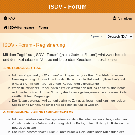
ISDV - Forum
FAQ
Anmelden
ISDV-Homepage
Foren
Sprache:
ISDV - Forum - Registrierung
Mit dem Zugriff auf „ISDV - Forum“ („https://isdv.net/forum“) wird zwischen dir
und dem Betreiber ein Vertrag mit folgenden Regelungen geschlossen:
1. NUTZUNGSVERTRAG
Mit dem Zugriff auf „ISDV - Forum“ (im Folgenden „das Board“) schließt du einen
Nutzungsvertrag mit dem Betreiber des Boards ab (im Folgenden „Betreiber“) und
erklärst dich mit den nachfolgenden Regelungen einverstanden.
Wenn du mit diesen Regelungen nicht einverstanden bist, so darfst du das Board
nicht weiter nutzen. Für die Nutzung des Boards gelten jeweils die an dieser Stelle
veröffentlichten Regelungen.
Der Nutzungsvertrag wird auf unbestimmte Zeit geschlossen und kann von beiden
Seiten ohne Einhaltung einer Frist jederzeit gekündigt werden.
2. EINRÄUMUNG VON NUTZUNGSRECHTEN
Mit dem Erstellen eines Beitrags erteilst du dem Betreiber ein einfaches, zeitlich und
räumlich unbeschränktes und unentgeltliches Recht, deinen Beitrag im Rahmen des
Boards zu nutzen.
Das Nutzungsrecht nach Punkt 2, Unterpunkt a bleibt auch nach Kündigung des