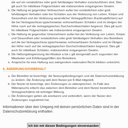
die auf ein vorsätzliches oder grob fahrlässiges Verhalten zurückzuführen sind. Dies
gilt auch für mittelbare Folgeschäden wie insbesondere entgangenen Gewinn.
Die Haftung ist gegenüber Verbrauchern außer bei vorsätzlichem oder grob
fahrlässigem Verhalten oder bei Schäden aus der Verletzung von Leben, Körper und
Gesundheit und der Verletzung wesentlicher Vertragspflichten (Kardinalpflichten) auf
die bei Vertragsschluss typischerweise vorhersehbaren Schäden und im übrigen der
Höhe nach auf die vertragstypischen Durchschnittsschäden begrenzt. Dies gilt auch
für mittelbare Folgeschäden wie insbesondere entgangenen Gewinn.
Die Haftung ist gegenüber Unternehmern außer bei der Verletzung von Leben, Körper
und Gesundheit oder vorsätzlichem oder grob fahrlässigem Verhalten des Betreibers
auf die bei Vertragsschluss typischerweise vorhersehbaren Schäden und im Übrigen
der Höhe nach auf die vertragstypischen Durchschnittsschäden begrenzt. Dies gilt
auch für mittelbare Schäden, insbesondere entgangenen Gewinn.
Die Haftungsbegrenzung der Absätze a bis c gilt sinngemäß auch zugunsten der
Mitarbeiter und Erfüllungsgehilfen des Betreibers.
Ansprüche für eine Haftung aus zwingendem nationalem Recht bleiben unberührt.
6. ÄNDERUNGSVORBEHALT
Der Betreiber ist berechtigt, die Nutzungsbedingungen und die Datenschutzerklärung
zu ändern. Die Änderung wird dem Nutzer per E-Mail mitgeteilt.
Der Nutzer ist berechtigt, den Änderungen zu widersprechen. Im Falle des
Widerspruchs erlischt das zwischen dem Betreiber und dem Nutzer bestehende
Vertragsverhältnis mit sofortiger Wirkung.
Die Änderungen gelten als anerkannt und verbindlich, wenn der Nutzer den
Änderungen zugestimmt hat.
Informationen über den Umgang mit deinen persönlichen Daten sind in der
Datenschutzerklärung enthalten.