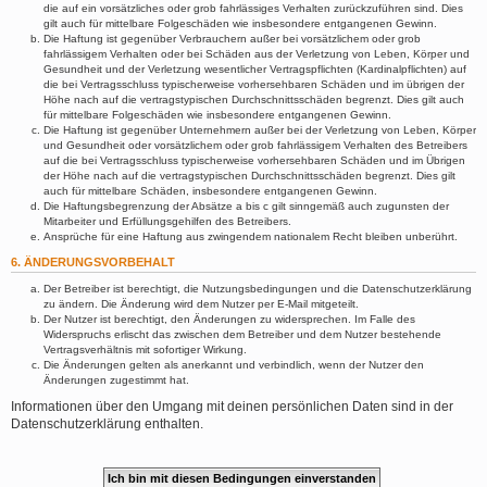
die auf ein vorsätzliches oder grob fahrlässiges Verhalten zurückzuführen sind. Dies
gilt auch für mittelbare Folgeschäden wie insbesondere entgangenen Gewinn.
Die Haftung ist gegenüber Verbrauchern außer bei vorsätzlichem oder grob
fahrlässigem Verhalten oder bei Schäden aus der Verletzung von Leben, Körper und
Gesundheit und der Verletzung wesentlicher Vertragspflichten (Kardinalpflichten) auf
die bei Vertragsschluss typischerweise vorhersehbaren Schäden und im übrigen der
Höhe nach auf die vertragstypischen Durchschnittsschäden begrenzt. Dies gilt auch
für mittelbare Folgeschäden wie insbesondere entgangenen Gewinn.
Die Haftung ist gegenüber Unternehmern außer bei der Verletzung von Leben, Körper
und Gesundheit oder vorsätzlichem oder grob fahrlässigem Verhalten des Betreibers
auf die bei Vertragsschluss typischerweise vorhersehbaren Schäden und im Übrigen
der Höhe nach auf die vertragstypischen Durchschnittsschäden begrenzt. Dies gilt
auch für mittelbare Schäden, insbesondere entgangenen Gewinn.
Die Haftungsbegrenzung der Absätze a bis c gilt sinngemäß auch zugunsten der
Mitarbeiter und Erfüllungsgehilfen des Betreibers.
Ansprüche für eine Haftung aus zwingendem nationalem Recht bleiben unberührt.
6. ÄNDERUNGSVORBEHALT
Der Betreiber ist berechtigt, die Nutzungsbedingungen und die Datenschutzerklärung
zu ändern. Die Änderung wird dem Nutzer per E-Mail mitgeteilt.
Der Nutzer ist berechtigt, den Änderungen zu widersprechen. Im Falle des
Widerspruchs erlischt das zwischen dem Betreiber und dem Nutzer bestehende
Vertragsverhältnis mit sofortiger Wirkung.
Die Änderungen gelten als anerkannt und verbindlich, wenn der Nutzer den
Änderungen zugestimmt hat.
Informationen über den Umgang mit deinen persönlichen Daten sind in der
Datenschutzerklärung enthalten.