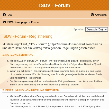
ISDV - Forum
FAQ
Anmelden
ISDV-Homepage
Foren
Sprache:
ISDV - Forum - Registrierung
Mit dem Zugriff auf „ISDV - Forum“ („https://isdv.net/forum“) wird zwischen dir
und dem Betreiber ein Vertrag mit folgenden Regelungen geschlossen:
1. NUTZUNGSVERTRAG
Mit dem Zugriff auf „ISDV - Forum“ (im Folgenden „das Board“) schließt du einen
Nutzungsvertrag mit dem Betreiber des Boards ab (im Folgenden „Betreiber“) und
erklärst dich mit den nachfolgenden Regelungen einverstanden.
Wenn du mit diesen Regelungen nicht einverstanden bist, so darfst du das Board
nicht weiter nutzen. Für die Nutzung des Boards gelten jeweils die an dieser Stelle
veröffentlichten Regelungen.
Der Nutzungsvertrag wird auf unbestimmte Zeit geschlossen und kann von beiden
Seiten ohne Einhaltung einer Frist jederzeit gekündigt werden.
2. EINRÄUMUNG VON NUTZUNGSRECHTEN
Mit dem Erstellen eines Beitrags erteilst du dem Betreiber ein einfaches, zeitlich und
räumlich unbeschränktes und unentgeltliches Recht, deinen Beitrag im Rahmen des
Boards zu nutzen.
Das Nutzungsrecht nach Punkt 2, Unterpunkt a bleibt auch nach Kündigung des