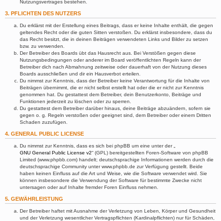
Nutzungsvertrages bestehen.
3. PFLICHTEN DES NUTZERS
Du erklärst mit der Erstellung eines Beitrags, dass er keine Inhalte enthält, die gegen
geltendes Recht oder die guten Sitten verstoßen. Du erklärst insbesondere, dass du
das Recht besitzt, die in deinen Beiträgen verwendeten Links und Bilder zu setzen
bzw. zu verwenden.
Der Betreiber des Boards übt das Hausrecht aus. Bei Verstößen gegen diese
Nutzungsbedingungen oder anderer im Board veröffentlichten Regeln kann der
Betreiber dich nach Abmahnung zeitweise oder dauerhaft von der Nutzung dieses
Boards ausschließen und dir ein Hausverbot erteilen.
Du nimmst zur Kenntnis, dass der Betreiber keine Verantwortung für die Inhalte von
Beiträgen übernimmt, die er nicht selbst erstellt hat oder die er nicht zur Kenntnis
genommen hat. Du gestattest dem Betreiber, dein Benutzerkonto, Beiträge und
Funktionen jederzeit zu löschen oder zu sperren.
Du gestattest dem Betreiber darüber hinaus, deine Beiträge abzuändern, sofern sie
gegen o. g. Regeln verstoßen oder geeignet sind, dem Betreiber oder einem Dritten
Schaden zuzufügen.
4. GENERAL PUBLIC LICENSE
Du nimmst zur Kenntnis, dass es sich bei phpBB um eine unter der „
GNU General Public License v2
“ (GPL) bereitgestellten Foren-Software von phpBB
Limited (www.phpbb.com) handelt; deutschsprachige Informationen werden durch die
deutschsprachige Community unter www.phpbb.de zur Verfügung gestellt. Beide
haben keinen Einfluss auf die Art und Weise, wie die Software verwendet wird. Sie
können insbesondere die Verwendung der Software für bestimmte Zwecke nicht
untersagen oder auf Inhalte fremder Foren Einfluss nehmen.
5. GEWÄHRLEISTUNG
Der Betreiber haftet mit Ausnahme der Verletzung von Leben, Körper und Gesundheit
und der Verletzung wesentlicher Vertragspflichten (Kardinalpflichten) nur für Schäden,