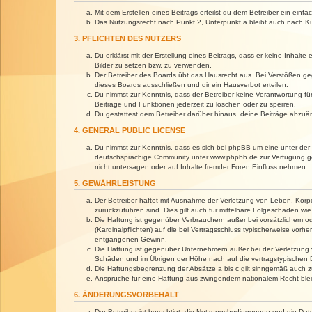
Mit dem Erstellen eines Beitrags erteilst du dem Betreiber ein ein
Das Nutzungsrecht nach Punkt 2, Unterpunkt a bleibt auch nach 
3. PFLICHTEN DES NUTZERS
Du erklärst mit der Erstellung eines Beitrags, dass er keine Inhalt
Bilder zu setzen bzw. zu verwenden.
Der Betreiber des Boards übt das Hausrecht aus. Bei Verstößen g
dieses Boards ausschließen und dir ein Hausverbot erteilen.
Du nimmst zur Kenntnis, dass der Betreiber keine Verantwortung für 
Beiträge und Funktionen jederzeit zu löschen oder zu sperren.
Du gestattest dem Betreiber darüber hinaus, deine Beiträge abzuä
4. GENERAL PUBLIC LICENSE
Du nimmst zur Kenntnis, dass es sich bei phpBB um eine unter der 
deutschsprachige Community unter www.phpbb.de zur Verfügung gest
nicht untersagen oder auf Inhalte fremder Foren Einfluss nehmen.
5. GEWÄHRLEISTUNG
Der Betreiber haftet mit Ausnahme der Verletzung von Leben, Körper
zurückzuführen sind. Dies gilt auch für mittelbare Folgeschäden 
Die Haftung ist gegenüber Verbrauchern außer bei vorsätzlichem o
(Kardinalpflichten) auf die bei Vertragsschluss typischerweise vo
entgangenen Gewinn.
Die Haftung ist gegenüber Unternehmern außer bei der Verletzung 
Schäden und im Übrigen der Höhe nach auf die vertragstypischen 
Die Haftungsbegrenzung der Absätze a bis c gilt sinngemäß auch zu
Ansprüche für eine Haftung aus zwingendem nationalem Recht blei
6. ÄNDERUNGSVORBEHALT
Der Betreiber ist berechtigt, die Nutzungsbedingungen und die Dat