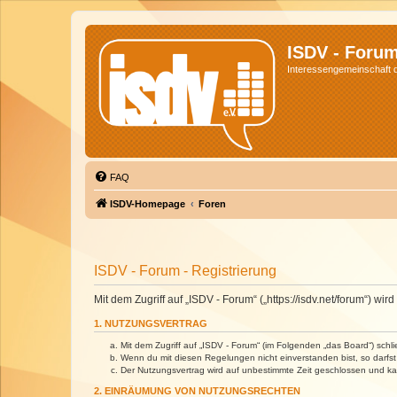
ISDV - Foru
Interessengemeinschaft de
FAQ
ISDV-Homepage
Foren
ISDV - Forum - Registrierung
Mit dem Zugriff auf „ISDV - Forum“ („https://isdv.net/forum“) 
1. NUTZUNGSVERTRAG
Mit dem Zugriff auf „ISDV - Forum“ (im Folgenden „das Board“) sch
Wenn du mit diesen Regelungen nicht einverstanden bist, so darfst 
Der Nutzungsvertrag wird auf unbestimmte Zeit geschlossen und kan
2. EINRÄUMUNG VON NUTZUNGSRECHTEN