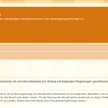
m
r selbständigen Dienstleister/Innen in der Veranstaltungswirtschaft e.V.
wird zwischen dir und dem Betreiber ein Vertrag mit folgenden Regelungen geschlosse
ließt du einen Nutzungsvertrag mit dem Betreiber des Boards ab (im Folgenden „Betreiber“) und 
du das Board nicht weiter nutzen. Für die Nutzung des Boards gelten jeweils die an dieser Stell
n von beiden Seiten ohne Einhaltung einer Frist jederzeit gekündigt werden.