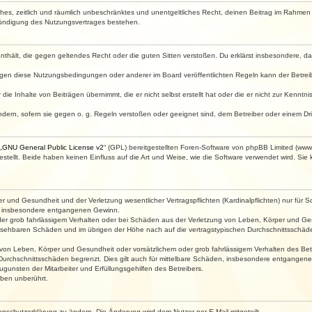
faches, zeitlich und räumlich unbeschränktes und unentgeltliches Recht, deinen Beitrag im Rahme
Kündigung des Nutzungsvertrages bestehen.
e enthält, die gegen geltendes Recht oder die guten Sitten verstoßen. Du erklärst insbesondere, 
egen diese Nutzungsbedingungen oder anderer im Board veröffentlichten Regeln kann der Betre
die Inhalte von Beiträgen übernimmt, die er nicht selbst erstellt hat oder die er nicht zur Kenn
ndern, sofern sie gegen o. g. Regeln verstoßen oder geeignet sind, dem Betreiber oder einem D
„
GNU General Public License v2
“ (GPL) bereitgestellten Foren-Software von phpBB Limited (ww
ellt. Beide haben keinen Einfluss auf die Art und Weise, wie die Software verwendet wird. Si
 und Gesundheit und der Verletzung wesentlicher Vertragspflichten (Kardinalpflichten) nur für Sc
wie insbesondere entgangenen Gewinn.
der grob fahrlässigem Verhalten oder bei Schäden aus der Verletzung von Leben, Körper und Ges
rhersehbaren Schäden und im übrigen der Höhe nach auf die vertragstypischen Durchschnittsschäde
von Leben, Körper und Gesundheit oder vorsätzlichem oder grob fahrlässigem Verhalten des Betr
Durchschnittsschäden begrenzt. Dies gilt auch für mittelbare Schäden, insbesondere entgangen
gunsten der Mitarbeiter und Erfüllungsgehilfen des Betreibers.
ben unberührt.
enschutzerklärung zu ändern. Die Änderung wird dem Nutzer per E-Mail mitgeteilt.