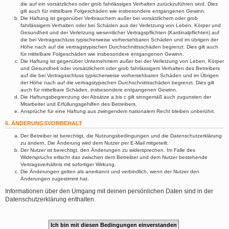
die auf ein vorsätzliches oder grob fahrlässiges Verhalten zurückzuführen sind. Dies
gilt auch für mittelbare Folgeschäden wie insbesondere entgangenen Gewinn.
Die Haftung ist gegenüber Verbrauchern außer bei vorsätzlichem oder grob
fahrlässigem Verhalten oder bei Schäden aus der Verletzung von Leben, Körper und
Gesundheit und der Verletzung wesentlicher Vertragspflichten (Kardinalpflichten) auf
die bei Vertragsschluss typischerweise vorhersehbaren Schäden und im übrigen der
Höhe nach auf die vertragstypischen Durchschnittsschäden begrenzt. Dies gilt auch
für mittelbare Folgeschäden wie insbesondere entgangenen Gewinn.
Die Haftung ist gegenüber Unternehmern außer bei der Verletzung von Leben, Körper
und Gesundheit oder vorsätzlichem oder grob fahrlässigem Verhalten des Betreibers
auf die bei Vertragsschluss typischerweise vorhersehbaren Schäden und im Übrigen
der Höhe nach auf die vertragstypischen Durchschnittsschäden begrenzt. Dies gilt
auch für mittelbare Schäden, insbesondere entgangenen Gewinn.
Die Haftungsbegrenzung der Absätze a bis c gilt sinngemäß auch zugunsten der
Mitarbeiter und Erfüllungsgehilfen des Betreibers.
Ansprüche für eine Haftung aus zwingendem nationalem Recht bleiben unberührt.
6. ÄNDERUNGSVORBEHALT
Der Betreiber ist berechtigt, die Nutzungsbedingungen und die Datenschutzerklärung
zu ändern. Die Änderung wird dem Nutzer per E-Mail mitgeteilt.
Der Nutzer ist berechtigt, den Änderungen zu widersprechen. Im Falle des
Widerspruchs erlischt das zwischen dem Betreiber und dem Nutzer bestehende
Vertragsverhältnis mit sofortiger Wirkung.
Die Änderungen gelten als anerkannt und verbindlich, wenn der Nutzer den
Änderungen zugestimmt hat.
Informationen über den Umgang mit deinen persönlichen Daten sind in der
Datenschutzerklärung enthalten.