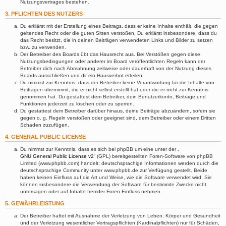
Nutzungsvertrages bestehen.
3. PFLICHTEN DES NUTZERS
Du erklärst mit der Erstellung eines Beitrags, dass er keine Inhalte enthält, die gegen
geltendes Recht oder die guten Sitten verstoßen. Du erklärst insbesondere, dass du
das Recht besitzt, die in deinen Beiträgen verwendeten Links und Bilder zu setzen
bzw. zu verwenden.
Der Betreiber des Boards übt das Hausrecht aus. Bei Verstößen gegen diese
Nutzungsbedingungen oder anderer im Board veröffentlichten Regeln kann der
Betreiber dich nach Abmahnung zeitweise oder dauerhaft von der Nutzung dieses
Boards ausschließen und dir ein Hausverbot erteilen.
Du nimmst zur Kenntnis, dass der Betreiber keine Verantwortung für die Inhalte von
Beiträgen übernimmt, die er nicht selbst erstellt hat oder die er nicht zur Kenntnis
genommen hat. Du gestattest dem Betreiber, dein Benutzerkonto, Beiträge und
Funktionen jederzeit zu löschen oder zu sperren.
Du gestattest dem Betreiber darüber hinaus, deine Beiträge abzuändern, sofern sie
gegen o. g. Regeln verstoßen oder geeignet sind, dem Betreiber oder einem Dritten
Schaden zuzufügen.
4. GENERAL PUBLIC LICENSE
Du nimmst zur Kenntnis, dass es sich bei phpBB um eine unter der „
GNU General Public License v2
“ (GPL) bereitgestellten Foren-Software von phpBB
Limited (www.phpbb.com) handelt; deutschsprachige Informationen werden durch die
deutschsprachige Community unter www.phpbb.de zur Verfügung gestellt. Beide
haben keinen Einfluss auf die Art und Weise, wie die Software verwendet wird. Sie
können insbesondere die Verwendung der Software für bestimmte Zwecke nicht
untersagen oder auf Inhalte fremder Foren Einfluss nehmen.
5. GEWÄHRLEISTUNG
Der Betreiber haftet mit Ausnahme der Verletzung von Leben, Körper und Gesundheit
und der Verletzung wesentlicher Vertragspflichten (Kardinalpflichten) nur für Schäden,