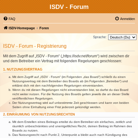
ISDV - Forum
FAQ
Anmelden
ISDV-Homepage
Foren
Sprache:
ISDV - Forum - Registrierung
Mit dem Zugriff auf „ISDV - Forum“ („https://isdv.net/forum“) wird zwischen dir
und dem Betreiber ein Vertrag mit folgenden Regelungen geschlossen:
1. NUTZUNGSVERTRAG
Mit dem Zugriff auf „ISDV - Forum“ (im Folgenden „das Board“) schließt du einen
Nutzungsvertrag mit dem Betreiber des Boards ab (im Folgenden „Betreiber“) und
erklärst dich mit den nachfolgenden Regelungen einverstanden.
Wenn du mit diesen Regelungen nicht einverstanden bist, so darfst du das Board
nicht weiter nutzen. Für die Nutzung des Boards gelten jeweils die an dieser Stelle
veröffentlichten Regelungen.
Der Nutzungsvertrag wird auf unbestimmte Zeit geschlossen und kann von beiden
Seiten ohne Einhaltung einer Frist jederzeit gekündigt werden.
2. EINRÄUMUNG VON NUTZUNGSRECHTEN
Mit dem Erstellen eines Beitrags erteilst du dem Betreiber ein einfaches, zeitlich und
räumlich unbeschränktes und unentgeltliches Recht, deinen Beitrag im Rahmen des
Boards zu nutzen.
Das Nutzungsrecht nach Punkt 2, Unterpunkt a bleibt auch nach Kündigung des