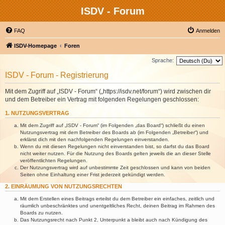
ISDV - Forum
FAQ
Anmelden
ISDV-Homepage
Foren
Sprache:
ISDV - Forum - Registrierung
Mit dem Zugriff auf „ISDV - Forum“ („https://isdv.net/forum“) wird zwischen dir
und dem Betreiber ein Vertrag mit folgenden Regelungen geschlossen:
1. NUTZUNGSVERTRAG
Mit dem Zugriff auf „ISDV - Forum“ (im Folgenden „das Board“) schließt du einen
Nutzungsvertrag mit dem Betreiber des Boards ab (im Folgenden „Betreiber“) und
erklärst dich mit den nachfolgenden Regelungen einverstanden.
Wenn du mit diesen Regelungen nicht einverstanden bist, so darfst du das Board
nicht weiter nutzen. Für die Nutzung des Boards gelten jeweils die an dieser Stelle
veröffentlichten Regelungen.
Der Nutzungsvertrag wird auf unbestimmte Zeit geschlossen und kann von beiden
Seiten ohne Einhaltung einer Frist jederzeit gekündigt werden.
2. EINRÄUMUNG VON NUTZUNGSRECHTEN
Mit dem Erstellen eines Beitrags erteilst du dem Betreiber ein einfaches, zeitlich und
räumlich unbeschränktes und unentgeltliches Recht, deinen Beitrag im Rahmen des
Boards zu nutzen.
Das Nutzungsrecht nach Punkt 2, Unterpunkt a bleibt auch nach Kündigung des