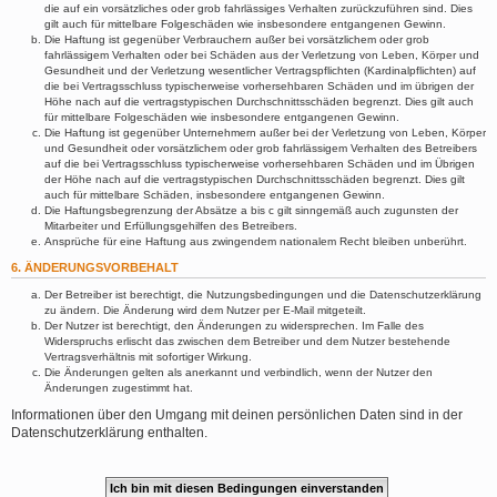
die auf ein vorsätzliches oder grob fahrlässiges Verhalten zurückzuführen sind. Dies
gilt auch für mittelbare Folgeschäden wie insbesondere entgangenen Gewinn.
Die Haftung ist gegenüber Verbrauchern außer bei vorsätzlichem oder grob
fahrlässigem Verhalten oder bei Schäden aus der Verletzung von Leben, Körper und
Gesundheit und der Verletzung wesentlicher Vertragspflichten (Kardinalpflichten) auf
die bei Vertragsschluss typischerweise vorhersehbaren Schäden und im übrigen der
Höhe nach auf die vertragstypischen Durchschnittsschäden begrenzt. Dies gilt auch
für mittelbare Folgeschäden wie insbesondere entgangenen Gewinn.
Die Haftung ist gegenüber Unternehmern außer bei der Verletzung von Leben, Körper
und Gesundheit oder vorsätzlichem oder grob fahrlässigem Verhalten des Betreibers
auf die bei Vertragsschluss typischerweise vorhersehbaren Schäden und im Übrigen
der Höhe nach auf die vertragstypischen Durchschnittsschäden begrenzt. Dies gilt
auch für mittelbare Schäden, insbesondere entgangenen Gewinn.
Die Haftungsbegrenzung der Absätze a bis c gilt sinngemäß auch zugunsten der
Mitarbeiter und Erfüllungsgehilfen des Betreibers.
Ansprüche für eine Haftung aus zwingendem nationalem Recht bleiben unberührt.
6. ÄNDERUNGSVORBEHALT
Der Betreiber ist berechtigt, die Nutzungsbedingungen und die Datenschutzerklärung
zu ändern. Die Änderung wird dem Nutzer per E-Mail mitgeteilt.
Der Nutzer ist berechtigt, den Änderungen zu widersprechen. Im Falle des
Widerspruchs erlischt das zwischen dem Betreiber und dem Nutzer bestehende
Vertragsverhältnis mit sofortiger Wirkung.
Die Änderungen gelten als anerkannt und verbindlich, wenn der Nutzer den
Änderungen zugestimmt hat.
Informationen über den Umgang mit deinen persönlichen Daten sind in der
Datenschutzerklärung enthalten.