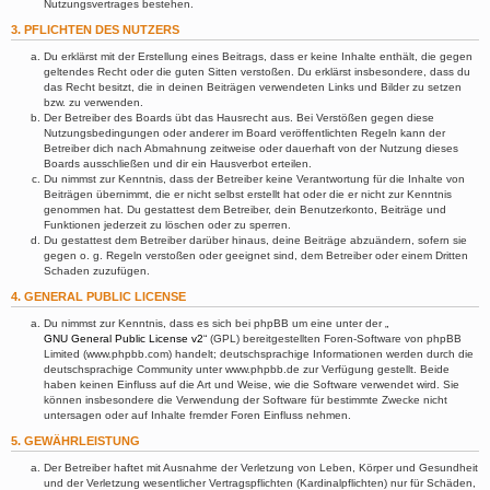
Nutzungsvertrages bestehen.
3. PFLICHTEN DES NUTZERS
Du erklärst mit der Erstellung eines Beitrags, dass er keine Inhalte enthält, die gegen
geltendes Recht oder die guten Sitten verstoßen. Du erklärst insbesondere, dass du
das Recht besitzt, die in deinen Beiträgen verwendeten Links und Bilder zu setzen
bzw. zu verwenden.
Der Betreiber des Boards übt das Hausrecht aus. Bei Verstößen gegen diese
Nutzungsbedingungen oder anderer im Board veröffentlichten Regeln kann der
Betreiber dich nach Abmahnung zeitweise oder dauerhaft von der Nutzung dieses
Boards ausschließen und dir ein Hausverbot erteilen.
Du nimmst zur Kenntnis, dass der Betreiber keine Verantwortung für die Inhalte von
Beiträgen übernimmt, die er nicht selbst erstellt hat oder die er nicht zur Kenntnis
genommen hat. Du gestattest dem Betreiber, dein Benutzerkonto, Beiträge und
Funktionen jederzeit zu löschen oder zu sperren.
Du gestattest dem Betreiber darüber hinaus, deine Beiträge abzuändern, sofern sie
gegen o. g. Regeln verstoßen oder geeignet sind, dem Betreiber oder einem Dritten
Schaden zuzufügen.
4. GENERAL PUBLIC LICENSE
Du nimmst zur Kenntnis, dass es sich bei phpBB um eine unter der „
GNU General Public License v2
“ (GPL) bereitgestellten Foren-Software von phpBB
Limited (www.phpbb.com) handelt; deutschsprachige Informationen werden durch die
deutschsprachige Community unter www.phpbb.de zur Verfügung gestellt. Beide
haben keinen Einfluss auf die Art und Weise, wie die Software verwendet wird. Sie
können insbesondere die Verwendung der Software für bestimmte Zwecke nicht
untersagen oder auf Inhalte fremder Foren Einfluss nehmen.
5. GEWÄHRLEISTUNG
Der Betreiber haftet mit Ausnahme der Verletzung von Leben, Körper und Gesundheit
und der Verletzung wesentlicher Vertragspflichten (Kardinalpflichten) nur für Schäden,