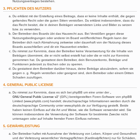
Nutzungsvertrages bestehen.
3. PFLICHTEN DES NUTZERS
Du erklärst mit der Erstellung eines Beitrags, dass er keine Inhalte enthält, die gegen
geltendes Recht oder die guten Sitten verstoßen. Du erklärst insbesondere, dass du
das Recht besitzt, die in deinen Beiträgen verwendeten Links und Bilder zu setzen
bzw. zu verwenden.
Der Betreiber des Boards übt das Hausrecht aus. Bei Verstößen gegen diese
Nutzungsbedingungen oder anderer im Board veröffentlichten Regeln kann der
Betreiber dich nach Abmahnung zeitweise oder dauerhaft von der Nutzung dieses
Boards ausschließen und dir ein Hausverbot erteilen.
Du nimmst zur Kenntnis, dass der Betreiber keine Verantwortung für die Inhalte von
Beiträgen übernimmt, die er nicht selbst erstellt hat oder die er nicht zur Kenntnis
genommen hat. Du gestattest dem Betreiber, dein Benutzerkonto, Beiträge und
Funktionen jederzeit zu löschen oder zu sperren.
Du gestattest dem Betreiber darüber hinaus, deine Beiträge abzuändern, sofern sie
gegen o. g. Regeln verstoßen oder geeignet sind, dem Betreiber oder einem Dritten
Schaden zuzufügen.
4. GENERAL PUBLIC LICENSE
Du nimmst zur Kenntnis, dass es sich bei phpBB um eine unter der „
GNU General Public License v2
“ (GPL) bereitgestellten Foren-Software von phpBB
Limited (www.phpbb.com) handelt; deutschsprachige Informationen werden durch die
deutschsprachige Community unter www.phpbb.de zur Verfügung gestellt. Beide
haben keinen Einfluss auf die Art und Weise, wie die Software verwendet wird. Sie
können insbesondere die Verwendung der Software für bestimmte Zwecke nicht
untersagen oder auf Inhalte fremder Foren Einfluss nehmen.
5. GEWÄHRLEISTUNG
Der Betreiber haftet mit Ausnahme der Verletzung von Leben, Körper und Gesundheit
und der Verletzung wesentlicher Vertragspflichten (Kardinalpflichten) nur für Schäden,