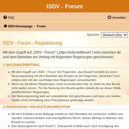
ISDV - Forum
FAQ
Anmelden
ISDV-Homepage
Foren
Sprache:
ISDV - Forum - Registrierung
Mit dem Zugriff auf „ISDV - Forum“ („https://isdv.net/forum“) wird zwischen dir
und dem Betreiber ein Vertrag mit folgenden Regelungen geschlossen:
1. NUTZUNGSVERTRAG
Mit dem Zugriff auf „ISDV - Forum“ (im Folgenden „das Board“) schließt du einen
Nutzungsvertrag mit dem Betreiber des Boards ab (im Folgenden „Betreiber“) und
erklärst dich mit den nachfolgenden Regelungen einverstanden.
Wenn du mit diesen Regelungen nicht einverstanden bist, so darfst du das Board
nicht weiter nutzen. Für die Nutzung des Boards gelten jeweils die an dieser Stelle
veröffentlichten Regelungen.
Der Nutzungsvertrag wird auf unbestimmte Zeit geschlossen und kann von beiden
Seiten ohne Einhaltung einer Frist jederzeit gekündigt werden.
2. EINRÄUMUNG VON NUTZUNGSRECHTEN
Mit dem Erstellen eines Beitrags erteilst du dem Betreiber ein einfaches, zeitlich und
räumlich unbeschränktes und unentgeltliches Recht, deinen Beitrag im Rahmen des
Boards zu nutzen.
Das Nutzungsrecht nach Punkt 2, Unterpunkt a bleibt auch nach Kündigung des