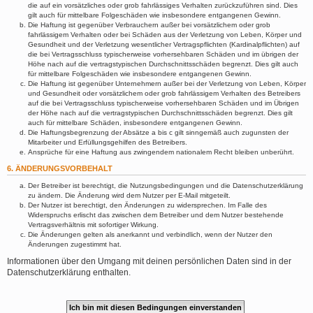
die auf ein vorsätzliches oder grob fahrlässiges Verhalten zurückzuführen sind. Dies
gilt auch für mittelbare Folgeschäden wie insbesondere entgangenen Gewinn.
Die Haftung ist gegenüber Verbrauchern außer bei vorsätzlichem oder grob
fahrlässigem Verhalten oder bei Schäden aus der Verletzung von Leben, Körper und
Gesundheit und der Verletzung wesentlicher Vertragspflichten (Kardinalpflichten) auf
die bei Vertragsschluss typischerweise vorhersehbaren Schäden und im übrigen der
Höhe nach auf die vertragstypischen Durchschnittsschäden begrenzt. Dies gilt auch
für mittelbare Folgeschäden wie insbesondere entgangenen Gewinn.
Die Haftung ist gegenüber Unternehmern außer bei der Verletzung von Leben, Körper
und Gesundheit oder vorsätzlichem oder grob fahrlässigem Verhalten des Betreibers
auf die bei Vertragsschluss typischerweise vorhersehbaren Schäden und im Übrigen
der Höhe nach auf die vertragstypischen Durchschnittsschäden begrenzt. Dies gilt
auch für mittelbare Schäden, insbesondere entgangenen Gewinn.
Die Haftungsbegrenzung der Absätze a bis c gilt sinngemäß auch zugunsten der
Mitarbeiter und Erfüllungsgehilfen des Betreibers.
Ansprüche für eine Haftung aus zwingendem nationalem Recht bleiben unberührt.
6. ÄNDERUNGSVORBEHALT
Der Betreiber ist berechtigt, die Nutzungsbedingungen und die Datenschutzerklärung
zu ändern. Die Änderung wird dem Nutzer per E-Mail mitgeteilt.
Der Nutzer ist berechtigt, den Änderungen zu widersprechen. Im Falle des
Widerspruchs erlischt das zwischen dem Betreiber und dem Nutzer bestehende
Vertragsverhältnis mit sofortiger Wirkung.
Die Änderungen gelten als anerkannt und verbindlich, wenn der Nutzer den
Änderungen zugestimmt hat.
Informationen über den Umgang mit deinen persönlichen Daten sind in der
Datenschutzerklärung enthalten.