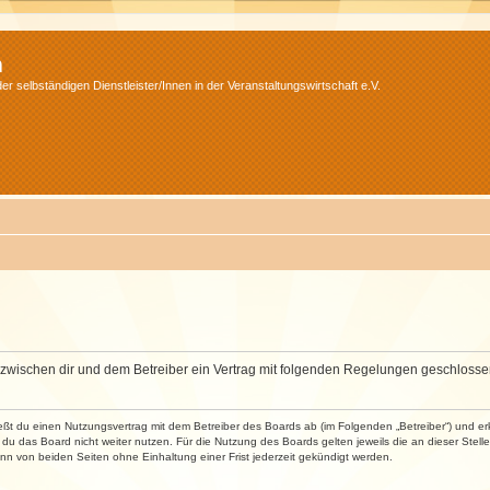
m
r selbständigen Dienstleister/Innen in der Veranstaltungswirtschaft e.V.
wird zwischen dir und dem Betreiber ein Vertrag mit folgenden Regelungen geschlosse
ließt du einen Nutzungsvertrag mit dem Betreiber des Boards ab (im Folgenden „Betreiber“) und 
du das Board nicht weiter nutzen. Für die Nutzung des Boards gelten jeweils die an dieser Stell
n von beiden Seiten ohne Einhaltung einer Frist jederzeit gekündigt werden.