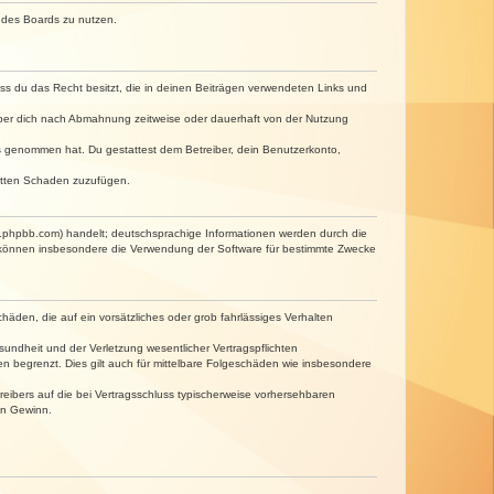
n des Boards zu nutzen.
dass du das Recht besitzt, die in deinen Beiträgen verwendeten Links und
iber dich nach Abmahnung zeitweise oder dauerhaft von der Nutzung
tnis genommen hat. Du gestattest dem Betreiber, dein Benutzerkonto,
ritten Schaden zuzufügen.
w.phpbb.com) handelt; deutschsprachige Informationen werden durch die
e können insbesondere die Verwendung der Software für bestimmte Zwecke
häden, die auf ein vorsätzliches oder grob fahrlässiges Verhalten
undheit und der Verletzung wesentlicher Vertragspflichten
n begrenzt. Dies gilt auch für mittelbare Folgeschäden wie insbesondere
eibers auf die bei Vertragsschluss typischerweise vorhersehbaren
en Gewinn.