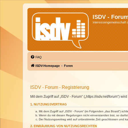
ISDV - Foru
Interessengemeinschaft de
FAQ
ISDV-Homepage
Foren
ISDV - Forum - Registrierung
Mit dem Zugriff auf „ISDV - Forum“ („https://isdv.net/forum“) 
1. NUTZUNGSVERTRAG
Mit dem Zugriff auf „ISDV - Forum“ (im Folgenden „das Board“) sch
Wenn du mit diesen Regelungen nicht einverstanden bist, so darfst 
Der Nutzungsvertrag wird auf unbestimmte Zeit geschlossen und kan
2. EINRÄUMUNG VON NUTZUNGSRECHTEN