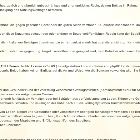
faches, zeitlich und räumlich unbeschränktes und unentgeltliches Recht, deinen Beitrag im Rahme
Kündigung des Nutzungsvertrages bestehen.
e enthält, die gegen geltendes Recht oder die guten Sitten verstoßen. Du erklärst insbesondere, 
egen diese Nutzungsbedingungen oder anderer im Board veröffentlichten Regeln kann der Betre
die Inhalte von Beiträgen übernimmt, die er nicht selbst erstellt hat oder die er nicht zur Kenn
ndern, sofern sie gegen o. g. Regeln verstoßen oder geeignet sind, dem Betreiber oder einem D
„
GNU General Public License v2
“ (GPL) bereitgestellten Foren-Software von phpBB Limited (ww
ellt. Beide haben keinen Einfluss auf die Art und Weise, wie die Software verwendet wird. Si
 und Gesundheit und der Verletzung wesentlicher Vertragspflichten (Kardinalpflichten) nur für Sc
wie insbesondere entgangenen Gewinn.
der grob fahrlässigem Verhalten oder bei Schäden aus der Verletzung von Leben, Körper und Ges
rhersehbaren Schäden und im übrigen der Höhe nach auf die vertragstypischen Durchschnittsschäde
von Leben, Körper und Gesundheit oder vorsätzlichem oder grob fahrlässigem Verhalten des Betr
Durchschnittsschäden begrenzt. Dies gilt auch für mittelbare Schäden, insbesondere entgangen
gunsten der Mitarbeiter und Erfüllungsgehilfen des Betreibers.
ben unberührt.
enschutzerklärung zu ändern. Die Änderung wird dem Nutzer per E-Mail mitgeteilt.