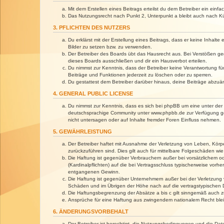
Mit dem Erstellen eines Beitrags erteilst du dem Betreiber ein ein
Das Nutzungsrecht nach Punkt 2, Unterpunkt a bleibt auch nach 
3. PFLICHTEN DES NUTZERS
Du erklärst mit der Erstellung eines Beitrags, dass er keine Inhalt
Bilder zu setzen bzw. zu verwenden.
Der Betreiber des Boards übt das Hausrecht aus. Bei Verstößen g
dieses Boards ausschließen und dir ein Hausverbot erteilen.
Du nimmst zur Kenntnis, dass der Betreiber keine Verantwortung für 
Beiträge und Funktionen jederzeit zu löschen oder zu sperren.
Du gestattest dem Betreiber darüber hinaus, deine Beiträge abzuä
4. GENERAL PUBLIC LICENSE
Du nimmst zur Kenntnis, dass es sich bei phpBB um eine unter der 
deutschsprachige Community unter www.phpbb.de zur Verfügung gest
nicht untersagen oder auf Inhalte fremder Foren Einfluss nehmen.
5. GEWÄHRLEISTUNG
Der Betreiber haftet mit Ausnahme der Verletzung von Leben, Körper
zurückzuführen sind. Dies gilt auch für mittelbare Folgeschäden 
Die Haftung ist gegenüber Verbrauchern außer bei vorsätzlichem o
(Kardinalpflichten) auf die bei Vertragsschluss typischerweise vo
entgangenen Gewinn.
Die Haftung ist gegenüber Unternehmern außer bei der Verletzung 
Schäden und im Übrigen der Höhe nach auf die vertragstypischen 
Die Haftungsbegrenzung der Absätze a bis c gilt sinngemäß auch zu
Ansprüche für eine Haftung aus zwingendem nationalem Recht blei
6. ÄNDERUNGSVORBEHALT
Der Betreiber ist berechtigt, die Nutzungsbedingungen und die Dat