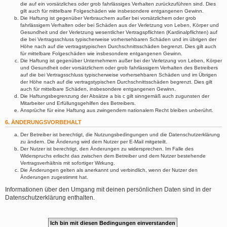
die auf ein vorsätzliches oder grob fahrlässiges Verhalten zurückzuführen sind. Dies
gilt auch für mittelbare Folgeschäden wie insbesondere entgangenen Gewinn.
Die Haftung ist gegenüber Verbrauchern außer bei vorsätzlichem oder grob
fahrlässigem Verhalten oder bei Schäden aus der Verletzung von Leben, Körper und
Gesundheit und der Verletzung wesentlicher Vertragspflichten (Kardinalpflichten) auf
die bei Vertragsschluss typischerweise vorhersehbaren Schäden und im übrigen der
Höhe nach auf die vertragstypischen Durchschnittsschäden begrenzt. Dies gilt auch
für mittelbare Folgeschäden wie insbesondere entgangenen Gewinn.
Die Haftung ist gegenüber Unternehmern außer bei der Verletzung von Leben, Körper
und Gesundheit oder vorsätzlichem oder grob fahrlässigem Verhalten des Betreibers
auf die bei Vertragsschluss typischerweise vorhersehbaren Schäden und im Übrigen
der Höhe nach auf die vertragstypischen Durchschnittsschäden begrenzt. Dies gilt
auch für mittelbare Schäden, insbesondere entgangenen Gewinn.
Die Haftungsbegrenzung der Absätze a bis c gilt sinngemäß auch zugunsten der
Mitarbeiter und Erfüllungsgehilfen des Betreibers.
Ansprüche für eine Haftung aus zwingendem nationalem Recht bleiben unberührt.
6. ÄNDERUNGSVORBEHALT
Der Betreiber ist berechtigt, die Nutzungsbedingungen und die Datenschutzerklärung
zu ändern. Die Änderung wird dem Nutzer per E-Mail mitgeteilt.
Der Nutzer ist berechtigt, den Änderungen zu widersprechen. Im Falle des
Widerspruchs erlischt das zwischen dem Betreiber und dem Nutzer bestehende
Vertragsverhältnis mit sofortiger Wirkung.
Die Änderungen gelten als anerkannt und verbindlich, wenn der Nutzer den
Änderungen zugestimmt hat.
Informationen über den Umgang mit deinen persönlichen Daten sind in der
Datenschutzerklärung enthalten.