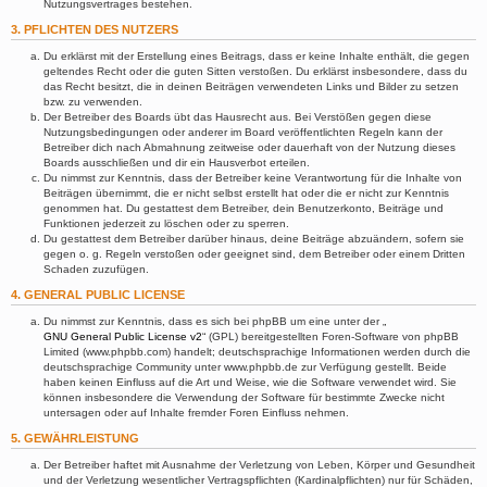
Nutzungsvertrages bestehen.
3. PFLICHTEN DES NUTZERS
Du erklärst mit der Erstellung eines Beitrags, dass er keine Inhalte enthält, die gegen
geltendes Recht oder die guten Sitten verstoßen. Du erklärst insbesondere, dass du
das Recht besitzt, die in deinen Beiträgen verwendeten Links und Bilder zu setzen
bzw. zu verwenden.
Der Betreiber des Boards übt das Hausrecht aus. Bei Verstößen gegen diese
Nutzungsbedingungen oder anderer im Board veröffentlichten Regeln kann der
Betreiber dich nach Abmahnung zeitweise oder dauerhaft von der Nutzung dieses
Boards ausschließen und dir ein Hausverbot erteilen.
Du nimmst zur Kenntnis, dass der Betreiber keine Verantwortung für die Inhalte von
Beiträgen übernimmt, die er nicht selbst erstellt hat oder die er nicht zur Kenntnis
genommen hat. Du gestattest dem Betreiber, dein Benutzerkonto, Beiträge und
Funktionen jederzeit zu löschen oder zu sperren.
Du gestattest dem Betreiber darüber hinaus, deine Beiträge abzuändern, sofern sie
gegen o. g. Regeln verstoßen oder geeignet sind, dem Betreiber oder einem Dritten
Schaden zuzufügen.
4. GENERAL PUBLIC LICENSE
Du nimmst zur Kenntnis, dass es sich bei phpBB um eine unter der „
GNU General Public License v2
“ (GPL) bereitgestellten Foren-Software von phpBB
Limited (www.phpbb.com) handelt; deutschsprachige Informationen werden durch die
deutschsprachige Community unter www.phpbb.de zur Verfügung gestellt. Beide
haben keinen Einfluss auf die Art und Weise, wie die Software verwendet wird. Sie
können insbesondere die Verwendung der Software für bestimmte Zwecke nicht
untersagen oder auf Inhalte fremder Foren Einfluss nehmen.
5. GEWÄHRLEISTUNG
Der Betreiber haftet mit Ausnahme der Verletzung von Leben, Körper und Gesundheit
und der Verletzung wesentlicher Vertragspflichten (Kardinalpflichten) nur für Schäden,