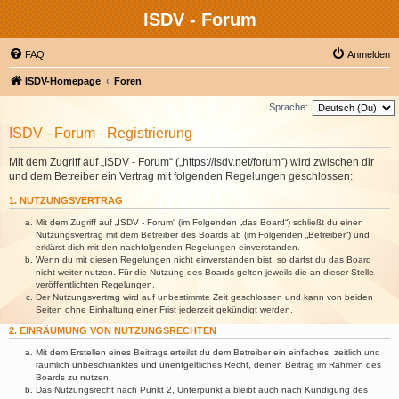
ISDV - Forum
FAQ
Anmelden
ISDV-Homepage
Foren
Sprache:
ISDV - Forum - Registrierung
Mit dem Zugriff auf „ISDV - Forum“ („https://isdv.net/forum“) wird zwischen dir
und dem Betreiber ein Vertrag mit folgenden Regelungen geschlossen:
1. NUTZUNGSVERTRAG
Mit dem Zugriff auf „ISDV - Forum“ (im Folgenden „das Board“) schließt du einen
Nutzungsvertrag mit dem Betreiber des Boards ab (im Folgenden „Betreiber“) und
erklärst dich mit den nachfolgenden Regelungen einverstanden.
Wenn du mit diesen Regelungen nicht einverstanden bist, so darfst du das Board
nicht weiter nutzen. Für die Nutzung des Boards gelten jeweils die an dieser Stelle
veröffentlichten Regelungen.
Der Nutzungsvertrag wird auf unbestimmte Zeit geschlossen und kann von beiden
Seiten ohne Einhaltung einer Frist jederzeit gekündigt werden.
2. EINRÄUMUNG VON NUTZUNGSRECHTEN
Mit dem Erstellen eines Beitrags erteilst du dem Betreiber ein einfaches, zeitlich und
räumlich unbeschränktes und unentgeltliches Recht, deinen Beitrag im Rahmen des
Boards zu nutzen.
Das Nutzungsrecht nach Punkt 2, Unterpunkt a bleibt auch nach Kündigung des