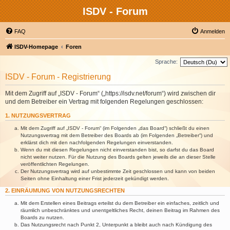
ISDV - Forum
FAQ
Anmelden
ISDV-Homepage
Foren
Sprache:
ISDV - Forum - Registrierung
Mit dem Zugriff auf „ISDV - Forum“ („https://isdv.net/forum“) wird zwischen dir
und dem Betreiber ein Vertrag mit folgenden Regelungen geschlossen:
1. NUTZUNGSVERTRAG
Mit dem Zugriff auf „ISDV - Forum“ (im Folgenden „das Board“) schließt du einen
Nutzungsvertrag mit dem Betreiber des Boards ab (im Folgenden „Betreiber“) und
erklärst dich mit den nachfolgenden Regelungen einverstanden.
Wenn du mit diesen Regelungen nicht einverstanden bist, so darfst du das Board
nicht weiter nutzen. Für die Nutzung des Boards gelten jeweils die an dieser Stelle
veröffentlichten Regelungen.
Der Nutzungsvertrag wird auf unbestimmte Zeit geschlossen und kann von beiden
Seiten ohne Einhaltung einer Frist jederzeit gekündigt werden.
2. EINRÄUMUNG VON NUTZUNGSRECHTEN
Mit dem Erstellen eines Beitrags erteilst du dem Betreiber ein einfaches, zeitlich und
räumlich unbeschränktes und unentgeltliches Recht, deinen Beitrag im Rahmen des
Boards zu nutzen.
Das Nutzungsrecht nach Punkt 2, Unterpunkt a bleibt auch nach Kündigung des