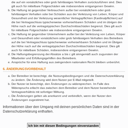
die auf ein vorsätzliches oder grob fahrlässiges Verhalten zurückzuführen sind. Dies
gilt auch für mittelbare Folgeschäden wie insbesondere entgangenen Gewinn.
Die Haftung ist gegenüber Verbrauchern außer bei vorsätzlichem oder grob
fahrlässigem Verhalten oder bei Schäden aus der Verletzung von Leben, Körper und
Gesundheit und der Verletzung wesentlicher Vertragspflichten (Kardinalpflichten) auf
die bei Vertragsschluss typischerweise vorhersehbaren Schäden und im übrigen der
Höhe nach auf die vertragstypischen Durchschnittsschäden begrenzt. Dies gilt auch
für mittelbare Folgeschäden wie insbesondere entgangenen Gewinn.
Die Haftung ist gegenüber Unternehmern außer bei der Verletzung von Leben, Körper
und Gesundheit oder vorsätzlichem oder grob fahrlässigem Verhalten des Betreibers
auf die bei Vertragsschluss typischerweise vorhersehbaren Schäden und im Übrigen
der Höhe nach auf die vertragstypischen Durchschnittsschäden begrenzt. Dies gilt
auch für mittelbare Schäden, insbesondere entgangenen Gewinn.
Die Haftungsbegrenzung der Absätze a bis c gilt sinngemäß auch zugunsten der
Mitarbeiter und Erfüllungsgehilfen des Betreibers.
Ansprüche für eine Haftung aus zwingendem nationalem Recht bleiben unberührt.
6. ÄNDERUNGSVORBEHALT
Der Betreiber ist berechtigt, die Nutzungsbedingungen und die Datenschutzerklärung
zu ändern. Die Änderung wird dem Nutzer per E-Mail mitgeteilt.
Der Nutzer ist berechtigt, den Änderungen zu widersprechen. Im Falle des
Widerspruchs erlischt das zwischen dem Betreiber und dem Nutzer bestehende
Vertragsverhältnis mit sofortiger Wirkung.
Die Änderungen gelten als anerkannt und verbindlich, wenn der Nutzer den
Änderungen zugestimmt hat.
Informationen über den Umgang mit deinen persönlichen Daten sind in der
Datenschutzerklärung enthalten.