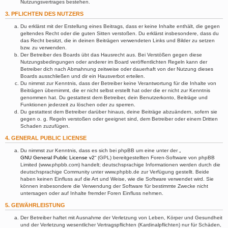
Nutzungsvertrages bestehen.
3. PFLICHTEN DES NUTZERS
Du erklärst mit der Erstellung eines Beitrags, dass er keine Inhalte enthält, die gegen
geltendes Recht oder die guten Sitten verstoßen. Du erklärst insbesondere, dass du
das Recht besitzt, die in deinen Beiträgen verwendeten Links und Bilder zu setzen
bzw. zu verwenden.
Der Betreiber des Boards übt das Hausrecht aus. Bei Verstößen gegen diese
Nutzungsbedingungen oder anderer im Board veröffentlichten Regeln kann der
Betreiber dich nach Abmahnung zeitweise oder dauerhaft von der Nutzung dieses
Boards ausschließen und dir ein Hausverbot erteilen.
Du nimmst zur Kenntnis, dass der Betreiber keine Verantwortung für die Inhalte von
Beiträgen übernimmt, die er nicht selbst erstellt hat oder die er nicht zur Kenntnis
genommen hat. Du gestattest dem Betreiber, dein Benutzerkonto, Beiträge und
Funktionen jederzeit zu löschen oder zu sperren.
Du gestattest dem Betreiber darüber hinaus, deine Beiträge abzuändern, sofern sie
gegen o. g. Regeln verstoßen oder geeignet sind, dem Betreiber oder einem Dritten
Schaden zuzufügen.
4. GENERAL PUBLIC LICENSE
Du nimmst zur Kenntnis, dass es sich bei phpBB um eine unter der „
GNU General Public License v2
“ (GPL) bereitgestellten Foren-Software von phpBB
Limited (www.phpbb.com) handelt; deutschsprachige Informationen werden durch die
deutschsprachige Community unter www.phpbb.de zur Verfügung gestellt. Beide
haben keinen Einfluss auf die Art und Weise, wie die Software verwendet wird. Sie
können insbesondere die Verwendung der Software für bestimmte Zwecke nicht
untersagen oder auf Inhalte fremder Foren Einfluss nehmen.
5. GEWÄHRLEISTUNG
Der Betreiber haftet mit Ausnahme der Verletzung von Leben, Körper und Gesundheit
und der Verletzung wesentlicher Vertragspflichten (Kardinalpflichten) nur für Schäden,