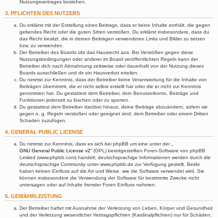
Nutzungsvertrages bestehen.
3. PFLICHTEN DES NUTZERS
Du erklärst mit der Erstellung eines Beitrags, dass er keine Inhalte enthält, die gegen
geltendes Recht oder die guten Sitten verstoßen. Du erklärst insbesondere, dass du
das Recht besitzt, die in deinen Beiträgen verwendeten Links und Bilder zu setzen
bzw. zu verwenden.
Der Betreiber des Boards übt das Hausrecht aus. Bei Verstößen gegen diese
Nutzungsbedingungen oder anderer im Board veröffentlichten Regeln kann der
Betreiber dich nach Abmahnung zeitweise oder dauerhaft von der Nutzung dieses
Boards ausschließen und dir ein Hausverbot erteilen.
Du nimmst zur Kenntnis, dass der Betreiber keine Verantwortung für die Inhalte von
Beiträgen übernimmt, die er nicht selbst erstellt hat oder die er nicht zur Kenntnis
genommen hat. Du gestattest dem Betreiber, dein Benutzerkonto, Beiträge und
Funktionen jederzeit zu löschen oder zu sperren.
Du gestattest dem Betreiber darüber hinaus, deine Beiträge abzuändern, sofern sie
gegen o. g. Regeln verstoßen oder geeignet sind, dem Betreiber oder einem Dritten
Schaden zuzufügen.
4. GENERAL PUBLIC LICENSE
Du nimmst zur Kenntnis, dass es sich bei phpBB um eine unter der „
GNU General Public License v2
“ (GPL) bereitgestellten Foren-Software von phpBB
Limited (www.phpbb.com) handelt; deutschsprachige Informationen werden durch die
deutschsprachige Community unter www.phpbb.de zur Verfügung gestellt. Beide
haben keinen Einfluss auf die Art und Weise, wie die Software verwendet wird. Sie
können insbesondere die Verwendung der Software für bestimmte Zwecke nicht
untersagen oder auf Inhalte fremder Foren Einfluss nehmen.
5. GEWÄHRLEISTUNG
Der Betreiber haftet mit Ausnahme der Verletzung von Leben, Körper und Gesundheit
und der Verletzung wesentlicher Vertragspflichten (Kardinalpflichten) nur für Schäden,