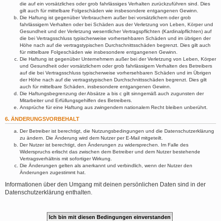
die auf ein vorsätzliches oder grob fahrlässiges Verhalten zurückzuführen sind. Dies
gilt auch für mittelbare Folgeschäden wie insbesondere entgangenen Gewinn.
Die Haftung ist gegenüber Verbrauchern außer bei vorsätzlichem oder grob
fahrlässigem Verhalten oder bei Schäden aus der Verletzung von Leben, Körper und
Gesundheit und der Verletzung wesentlicher Vertragspflichten (Kardinalpflichten) auf
die bei Vertragsschluss typischerweise vorhersehbaren Schäden und im übrigen der
Höhe nach auf die vertragstypischen Durchschnittsschäden begrenzt. Dies gilt auch
für mittelbare Folgeschäden wie insbesondere entgangenen Gewinn.
Die Haftung ist gegenüber Unternehmern außer bei der Verletzung von Leben, Körper
und Gesundheit oder vorsätzlichem oder grob fahrlässigem Verhalten des Betreibers
auf die bei Vertragsschluss typischerweise vorhersehbaren Schäden und im Übrigen
der Höhe nach auf die vertragstypischen Durchschnittsschäden begrenzt. Dies gilt
auch für mittelbare Schäden, insbesondere entgangenen Gewinn.
Die Haftungsbegrenzung der Absätze a bis c gilt sinngemäß auch zugunsten der
Mitarbeiter und Erfüllungsgehilfen des Betreibers.
Ansprüche für eine Haftung aus zwingendem nationalem Recht bleiben unberührt.
6. ÄNDERUNGSVORBEHALT
Der Betreiber ist berechtigt, die Nutzungsbedingungen und die Datenschutzerklärung
zu ändern. Die Änderung wird dem Nutzer per E-Mail mitgeteilt.
Der Nutzer ist berechtigt, den Änderungen zu widersprechen. Im Falle des
Widerspruchs erlischt das zwischen dem Betreiber und dem Nutzer bestehende
Vertragsverhältnis mit sofortiger Wirkung.
Die Änderungen gelten als anerkannt und verbindlich, wenn der Nutzer den
Änderungen zugestimmt hat.
Informationen über den Umgang mit deinen persönlichen Daten sind in der
Datenschutzerklärung enthalten.