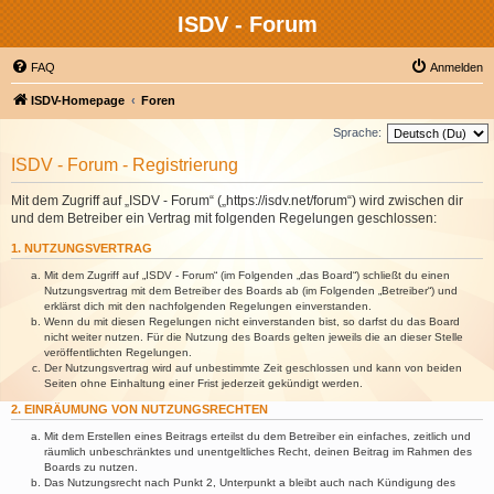
ISDV - Forum
FAQ
Anmelden
ISDV-Homepage
Foren
Sprache:
ISDV - Forum - Registrierung
Mit dem Zugriff auf „ISDV - Forum“ („https://isdv.net/forum“) wird zwischen dir
und dem Betreiber ein Vertrag mit folgenden Regelungen geschlossen:
1. NUTZUNGSVERTRAG
Mit dem Zugriff auf „ISDV - Forum“ (im Folgenden „das Board“) schließt du einen
Nutzungsvertrag mit dem Betreiber des Boards ab (im Folgenden „Betreiber“) und
erklärst dich mit den nachfolgenden Regelungen einverstanden.
Wenn du mit diesen Regelungen nicht einverstanden bist, so darfst du das Board
nicht weiter nutzen. Für die Nutzung des Boards gelten jeweils die an dieser Stelle
veröffentlichten Regelungen.
Der Nutzungsvertrag wird auf unbestimmte Zeit geschlossen und kann von beiden
Seiten ohne Einhaltung einer Frist jederzeit gekündigt werden.
2. EINRÄUMUNG VON NUTZUNGSRECHTEN
Mit dem Erstellen eines Beitrags erteilst du dem Betreiber ein einfaches, zeitlich und
räumlich unbeschränktes und unentgeltliches Recht, deinen Beitrag im Rahmen des
Boards zu nutzen.
Das Nutzungsrecht nach Punkt 2, Unterpunkt a bleibt auch nach Kündigung des