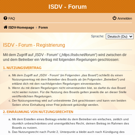
ISDV - Forum
FAQ
Anmelden
ISDV-Homepage
Foren
Sprache:
ISDV - Forum - Registrierung
Mit dem Zugriff auf „ISDV - Forum“ („https://isdv.net/forum“) wird zwischen dir
und dem Betreiber ein Vertrag mit folgenden Regelungen geschlossen:
1. NUTZUNGSVERTRAG
Mit dem Zugriff auf „ISDV - Forum“ (im Folgenden „das Board“) schließt du einen
Nutzungsvertrag mit dem Betreiber des Boards ab (im Folgenden „Betreiber“) und
erklärst dich mit den nachfolgenden Regelungen einverstanden.
Wenn du mit diesen Regelungen nicht einverstanden bist, so darfst du das Board
nicht weiter nutzen. Für die Nutzung des Boards gelten jeweils die an dieser Stelle
veröffentlichten Regelungen.
Der Nutzungsvertrag wird auf unbestimmte Zeit geschlossen und kann von beiden
Seiten ohne Einhaltung einer Frist jederzeit gekündigt werden.
2. EINRÄUMUNG VON NUTZUNGSRECHTEN
Mit dem Erstellen eines Beitrags erteilst du dem Betreiber ein einfaches, zeitlich und
räumlich unbeschränktes und unentgeltliches Recht, deinen Beitrag im Rahmen des
Boards zu nutzen.
Das Nutzungsrecht nach Punkt 2, Unterpunkt a bleibt auch nach Kündigung des