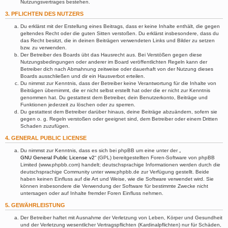
Nutzungsvertrages bestehen.
3. PFLICHTEN DES NUTZERS
Du erklärst mit der Erstellung eines Beitrags, dass er keine Inhalte enthält, die gegen
geltendes Recht oder die guten Sitten verstoßen. Du erklärst insbesondere, dass du
das Recht besitzt, die in deinen Beiträgen verwendeten Links und Bilder zu setzen
bzw. zu verwenden.
Der Betreiber des Boards übt das Hausrecht aus. Bei Verstößen gegen diese
Nutzungsbedingungen oder anderer im Board veröffentlichten Regeln kann der
Betreiber dich nach Abmahnung zeitweise oder dauerhaft von der Nutzung dieses
Boards ausschließen und dir ein Hausverbot erteilen.
Du nimmst zur Kenntnis, dass der Betreiber keine Verantwortung für die Inhalte von
Beiträgen übernimmt, die er nicht selbst erstellt hat oder die er nicht zur Kenntnis
genommen hat. Du gestattest dem Betreiber, dein Benutzerkonto, Beiträge und
Funktionen jederzeit zu löschen oder zu sperren.
Du gestattest dem Betreiber darüber hinaus, deine Beiträge abzuändern, sofern sie
gegen o. g. Regeln verstoßen oder geeignet sind, dem Betreiber oder einem Dritten
Schaden zuzufügen.
4. GENERAL PUBLIC LICENSE
Du nimmst zur Kenntnis, dass es sich bei phpBB um eine unter der „
GNU General Public License v2
“ (GPL) bereitgestellten Foren-Software von phpBB
Limited (www.phpbb.com) handelt; deutschsprachige Informationen werden durch die
deutschsprachige Community unter www.phpbb.de zur Verfügung gestellt. Beide
haben keinen Einfluss auf die Art und Weise, wie die Software verwendet wird. Sie
können insbesondere die Verwendung der Software für bestimmte Zwecke nicht
untersagen oder auf Inhalte fremder Foren Einfluss nehmen.
5. GEWÄHRLEISTUNG
Der Betreiber haftet mit Ausnahme der Verletzung von Leben, Körper und Gesundheit
und der Verletzung wesentlicher Vertragspflichten (Kardinalpflichten) nur für Schäden,