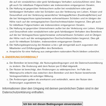
die auf ein vorsätzliches oder grob fahrlässiges Verhalten zurückzuführen sind. Dies
gilt auch für mittelbare Folgeschäden wie insbesondere entgangenen Gewinn.
Die Haftung ist gegenüber Verbrauchern außer bei vorsätzlichem oder grob
fahrlässigem Verhalten oder bei Schäden aus der Verletzung von Leben, Körper und
Gesundheit und der Verletzung wesentlicher Vertragspflichten (Kardinalpflichten) auf
die bei Vertragsschluss typischerweise vorhersehbaren Schäden und im übrigen der
Höhe nach auf die vertragstypischen Durchschnittsschäden begrenzt. Dies gilt auch
für mittelbare Folgeschäden wie insbesondere entgangenen Gewinn.
Die Haftung ist gegenüber Unternehmern außer bei der Verletzung von Leben, Körper
und Gesundheit oder vorsätzlichem oder grob fahrlässigem Verhalten des Betreibers
auf die bei Vertragsschluss typischerweise vorhersehbaren Schäden und im Übrigen
der Höhe nach auf die vertragstypischen Durchschnittsschäden begrenzt. Dies gilt
auch für mittelbare Schäden, insbesondere entgangenen Gewinn.
Die Haftungsbegrenzung der Absätze a bis c gilt sinngemäß auch zugunsten der
Mitarbeiter und Erfüllungsgehilfen des Betreibers.
Ansprüche für eine Haftung aus zwingendem nationalem Recht bleiben unberührt.
6. ÄNDERUNGSVORBEHALT
Der Betreiber ist berechtigt, die Nutzungsbedingungen und die Datenschutzerklärung
zu ändern. Die Änderung wird dem Nutzer per E-Mail mitgeteilt.
Der Nutzer ist berechtigt, den Änderungen zu widersprechen. Im Falle des
Widerspruchs erlischt das zwischen dem Betreiber und dem Nutzer bestehende
Vertragsverhältnis mit sofortiger Wirkung.
Die Änderungen gelten als anerkannt und verbindlich, wenn der Nutzer den
Änderungen zugestimmt hat.
Informationen über den Umgang mit deinen persönlichen Daten sind in der
Datenschutzerklärung enthalten.