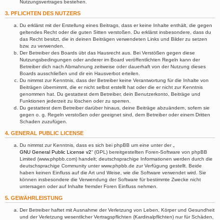
Nutzungsvertrages bestehen.
3. PFLICHTEN DES NUTZERS
Du erklärst mit der Erstellung eines Beitrags, dass er keine Inhalte enthält, die gegen
geltendes Recht oder die guten Sitten verstoßen. Du erklärst insbesondere, dass du
das Recht besitzt, die in deinen Beiträgen verwendeten Links und Bilder zu setzen
bzw. zu verwenden.
Der Betreiber des Boards übt das Hausrecht aus. Bei Verstößen gegen diese
Nutzungsbedingungen oder anderer im Board veröffentlichten Regeln kann der
Betreiber dich nach Abmahnung zeitweise oder dauerhaft von der Nutzung dieses
Boards ausschließen und dir ein Hausverbot erteilen.
Du nimmst zur Kenntnis, dass der Betreiber keine Verantwortung für die Inhalte von
Beiträgen übernimmt, die er nicht selbst erstellt hat oder die er nicht zur Kenntnis
genommen hat. Du gestattest dem Betreiber, dein Benutzerkonto, Beiträge und
Funktionen jederzeit zu löschen oder zu sperren.
Du gestattest dem Betreiber darüber hinaus, deine Beiträge abzuändern, sofern sie
gegen o. g. Regeln verstoßen oder geeignet sind, dem Betreiber oder einem Dritten
Schaden zuzufügen.
4. GENERAL PUBLIC LICENSE
Du nimmst zur Kenntnis, dass es sich bei phpBB um eine unter der „
GNU General Public License v2
“ (GPL) bereitgestellten Foren-Software von phpBB
Limited (www.phpbb.com) handelt; deutschsprachige Informationen werden durch die
deutschsprachige Community unter www.phpbb.de zur Verfügung gestellt. Beide
haben keinen Einfluss auf die Art und Weise, wie die Software verwendet wird. Sie
können insbesondere die Verwendung der Software für bestimmte Zwecke nicht
untersagen oder auf Inhalte fremder Foren Einfluss nehmen.
5. GEWÄHRLEISTUNG
Der Betreiber haftet mit Ausnahme der Verletzung von Leben, Körper und Gesundheit
und der Verletzung wesentlicher Vertragspflichten (Kardinalpflichten) nur für Schäden,