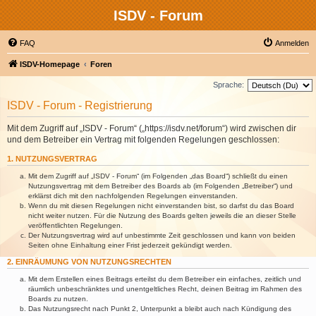
ISDV - Forum
FAQ
Anmelden
ISDV-Homepage
Foren
Sprache:
ISDV - Forum - Registrierung
Mit dem Zugriff auf „ISDV - Forum“ („https://isdv.net/forum“) wird zwischen dir
und dem Betreiber ein Vertrag mit folgenden Regelungen geschlossen:
1. NUTZUNGSVERTRAG
Mit dem Zugriff auf „ISDV - Forum“ (im Folgenden „das Board“) schließt du einen
Nutzungsvertrag mit dem Betreiber des Boards ab (im Folgenden „Betreiber“) und
erklärst dich mit den nachfolgenden Regelungen einverstanden.
Wenn du mit diesen Regelungen nicht einverstanden bist, so darfst du das Board
nicht weiter nutzen. Für die Nutzung des Boards gelten jeweils die an dieser Stelle
veröffentlichten Regelungen.
Der Nutzungsvertrag wird auf unbestimmte Zeit geschlossen und kann von beiden
Seiten ohne Einhaltung einer Frist jederzeit gekündigt werden.
2. EINRÄUMUNG VON NUTZUNGSRECHTEN
Mit dem Erstellen eines Beitrags erteilst du dem Betreiber ein einfaches, zeitlich und
räumlich unbeschränktes und unentgeltliches Recht, deinen Beitrag im Rahmen des
Boards zu nutzen.
Das Nutzungsrecht nach Punkt 2, Unterpunkt a bleibt auch nach Kündigung des