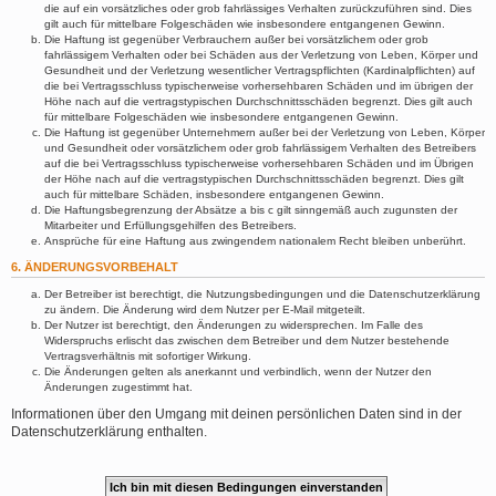
die auf ein vorsätzliches oder grob fahrlässiges Verhalten zurückzuführen sind. Dies
gilt auch für mittelbare Folgeschäden wie insbesondere entgangenen Gewinn.
Die Haftung ist gegenüber Verbrauchern außer bei vorsätzlichem oder grob
fahrlässigem Verhalten oder bei Schäden aus der Verletzung von Leben, Körper und
Gesundheit und der Verletzung wesentlicher Vertragspflichten (Kardinalpflichten) auf
die bei Vertragsschluss typischerweise vorhersehbaren Schäden und im übrigen der
Höhe nach auf die vertragstypischen Durchschnittsschäden begrenzt. Dies gilt auch
für mittelbare Folgeschäden wie insbesondere entgangenen Gewinn.
Die Haftung ist gegenüber Unternehmern außer bei der Verletzung von Leben, Körper
und Gesundheit oder vorsätzlichem oder grob fahrlässigem Verhalten des Betreibers
auf die bei Vertragsschluss typischerweise vorhersehbaren Schäden und im Übrigen
der Höhe nach auf die vertragstypischen Durchschnittsschäden begrenzt. Dies gilt
auch für mittelbare Schäden, insbesondere entgangenen Gewinn.
Die Haftungsbegrenzung der Absätze a bis c gilt sinngemäß auch zugunsten der
Mitarbeiter und Erfüllungsgehilfen des Betreibers.
Ansprüche für eine Haftung aus zwingendem nationalem Recht bleiben unberührt.
6. ÄNDERUNGSVORBEHALT
Der Betreiber ist berechtigt, die Nutzungsbedingungen und die Datenschutzerklärung
zu ändern. Die Änderung wird dem Nutzer per E-Mail mitgeteilt.
Der Nutzer ist berechtigt, den Änderungen zu widersprechen. Im Falle des
Widerspruchs erlischt das zwischen dem Betreiber und dem Nutzer bestehende
Vertragsverhältnis mit sofortiger Wirkung.
Die Änderungen gelten als anerkannt und verbindlich, wenn der Nutzer den
Änderungen zugestimmt hat.
Informationen über den Umgang mit deinen persönlichen Daten sind in der
Datenschutzerklärung enthalten.