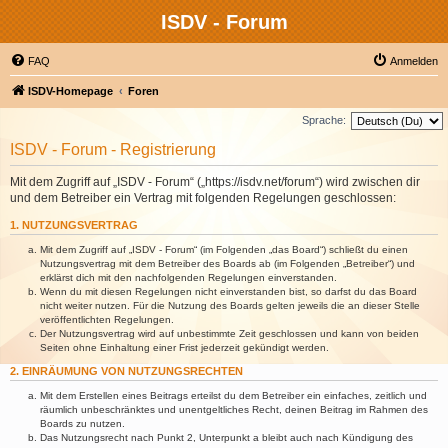
ISDV - Forum
FAQ
Anmelden
ISDV-Homepage
Foren
Sprache:
ISDV - Forum - Registrierung
Mit dem Zugriff auf „ISDV - Forum“ („https://isdv.net/forum“) wird zwischen dir
und dem Betreiber ein Vertrag mit folgenden Regelungen geschlossen:
1. NUTZUNGSVERTRAG
Mit dem Zugriff auf „ISDV - Forum“ (im Folgenden „das Board“) schließt du einen
Nutzungsvertrag mit dem Betreiber des Boards ab (im Folgenden „Betreiber“) und
erklärst dich mit den nachfolgenden Regelungen einverstanden.
Wenn du mit diesen Regelungen nicht einverstanden bist, so darfst du das Board
nicht weiter nutzen. Für die Nutzung des Boards gelten jeweils die an dieser Stelle
veröffentlichten Regelungen.
Der Nutzungsvertrag wird auf unbestimmte Zeit geschlossen und kann von beiden
Seiten ohne Einhaltung einer Frist jederzeit gekündigt werden.
2. EINRÄUMUNG VON NUTZUNGSRECHTEN
Mit dem Erstellen eines Beitrags erteilst du dem Betreiber ein einfaches, zeitlich und
räumlich unbeschränktes und unentgeltliches Recht, deinen Beitrag im Rahmen des
Boards zu nutzen.
Das Nutzungsrecht nach Punkt 2, Unterpunkt a bleibt auch nach Kündigung des