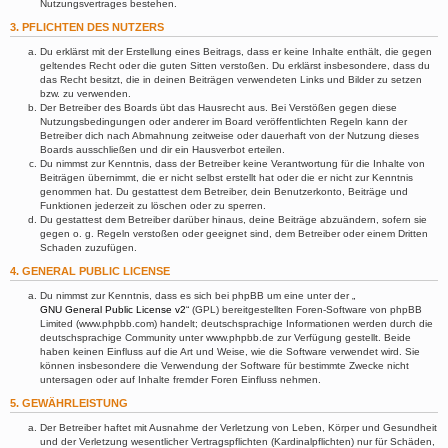
Nutzungsvertrages bestehen.
3. PFLICHTEN DES NUTZERS
Du erklärst mit der Erstellung eines Beitrags, dass er keine Inhalte enthält, die gegen
geltendes Recht oder die guten Sitten verstoßen. Du erklärst insbesondere, dass du
das Recht besitzt, die in deinen Beiträgen verwendeten Links und Bilder zu setzen
bzw. zu verwenden.
Der Betreiber des Boards übt das Hausrecht aus. Bei Verstößen gegen diese
Nutzungsbedingungen oder anderer im Board veröffentlichten Regeln kann der
Betreiber dich nach Abmahnung zeitweise oder dauerhaft von der Nutzung dieses
Boards ausschließen und dir ein Hausverbot erteilen.
Du nimmst zur Kenntnis, dass der Betreiber keine Verantwortung für die Inhalte von
Beiträgen übernimmt, die er nicht selbst erstellt hat oder die er nicht zur Kenntnis
genommen hat. Du gestattest dem Betreiber, dein Benutzerkonto, Beiträge und
Funktionen jederzeit zu löschen oder zu sperren.
Du gestattest dem Betreiber darüber hinaus, deine Beiträge abzuändern, sofern sie
gegen o. g. Regeln verstoßen oder geeignet sind, dem Betreiber oder einem Dritten
Schaden zuzufügen.
4. GENERAL PUBLIC LICENSE
Du nimmst zur Kenntnis, dass es sich bei phpBB um eine unter der „
GNU General Public License v2
“ (GPL) bereitgestellten Foren-Software von phpBB
Limited (www.phpbb.com) handelt; deutschsprachige Informationen werden durch die
deutschsprachige Community unter www.phpbb.de zur Verfügung gestellt. Beide
haben keinen Einfluss auf die Art und Weise, wie die Software verwendet wird. Sie
können insbesondere die Verwendung der Software für bestimmte Zwecke nicht
untersagen oder auf Inhalte fremder Foren Einfluss nehmen.
5. GEWÄHRLEISTUNG
Der Betreiber haftet mit Ausnahme der Verletzung von Leben, Körper und Gesundheit
und der Verletzung wesentlicher Vertragspflichten (Kardinalpflichten) nur für Schäden,