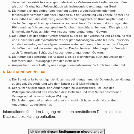
die auf ein vorsätzliches oder grob fahrlässiges Verhalten zurückzuführen sind. Dies
gilt auch für mittelbare Folgeschäden wie insbesondere entgangenen Gewinn.
Die Haftung ist gegenüber Verbrauchern außer bei vorsätzlichem oder grob
fahrlässigem Verhalten oder bei Schäden aus der Verletzung von Leben, Körper und
Gesundheit und der Verletzung wesentlicher Vertragspflichten (Kardinalpflichten) auf
die bei Vertragsschluss typischerweise vorhersehbaren Schäden und im übrigen der
Höhe nach auf die vertragstypischen Durchschnittsschäden begrenzt. Dies gilt auch
für mittelbare Folgeschäden wie insbesondere entgangenen Gewinn.
Die Haftung ist gegenüber Unternehmern außer bei der Verletzung von Leben, Körper
und Gesundheit oder vorsätzlichem oder grob fahrlässigem Verhalten des Betreibers
auf die bei Vertragsschluss typischerweise vorhersehbaren Schäden und im Übrigen
der Höhe nach auf die vertragstypischen Durchschnittsschäden begrenzt. Dies gilt
auch für mittelbare Schäden, insbesondere entgangenen Gewinn.
Die Haftungsbegrenzung der Absätze a bis c gilt sinngemäß auch zugunsten der
Mitarbeiter und Erfüllungsgehilfen des Betreibers.
Ansprüche für eine Haftung aus zwingendem nationalem Recht bleiben unberührt.
6. ÄNDERUNGSVORBEHALT
Der Betreiber ist berechtigt, die Nutzungsbedingungen und die Datenschutzerklärung
zu ändern. Die Änderung wird dem Nutzer per E-Mail mitgeteilt.
Der Nutzer ist berechtigt, den Änderungen zu widersprechen. Im Falle des
Widerspruchs erlischt das zwischen dem Betreiber und dem Nutzer bestehende
Vertragsverhältnis mit sofortiger Wirkung.
Die Änderungen gelten als anerkannt und verbindlich, wenn der Nutzer den
Änderungen zugestimmt hat.
Informationen über den Umgang mit deinen persönlichen Daten sind in der
Datenschutzerklärung enthalten.