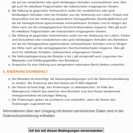
die auf ein vorsätzliches oder grob fahrlässiges Verhalten zurückzuführen sind. Dies
gilt auch für mittelbare Folgeschäden wie insbesondere entgangenen Gewinn.
Die Haftung ist gegenüber Verbrauchern außer bei vorsätzlichem oder grob
fahrlässigem Verhalten oder bei Schäden aus der Verletzung von Leben, Körper und
Gesundheit und der Verletzung wesentlicher Vertragspflichten (Kardinalpflichten) auf
die bei Vertragsschluss typischerweise vorhersehbaren Schäden und im übrigen der
Höhe nach auf die vertragstypischen Durchschnittsschäden begrenzt. Dies gilt auch
für mittelbare Folgeschäden wie insbesondere entgangenen Gewinn.
Die Haftung ist gegenüber Unternehmern außer bei der Verletzung von Leben, Körper
und Gesundheit oder vorsätzlichem oder grob fahrlässigem Verhalten des Betreibers
auf die bei Vertragsschluss typischerweise vorhersehbaren Schäden und im Übrigen
der Höhe nach auf die vertragstypischen Durchschnittsschäden begrenzt. Dies gilt
auch für mittelbare Schäden, insbesondere entgangenen Gewinn.
Die Haftungsbegrenzung der Absätze a bis c gilt sinngemäß auch zugunsten der
Mitarbeiter und Erfüllungsgehilfen des Betreibers.
Ansprüche für eine Haftung aus zwingendem nationalem Recht bleiben unberührt.
6. ÄNDERUNGSVORBEHALT
Der Betreiber ist berechtigt, die Nutzungsbedingungen und die Datenschutzerklärung
zu ändern. Die Änderung wird dem Nutzer per E-Mail mitgeteilt.
Der Nutzer ist berechtigt, den Änderungen zu widersprechen. Im Falle des
Widerspruchs erlischt das zwischen dem Betreiber und dem Nutzer bestehende
Vertragsverhältnis mit sofortiger Wirkung.
Die Änderungen gelten als anerkannt und verbindlich, wenn der Nutzer den
Änderungen zugestimmt hat.
Informationen über den Umgang mit deinen persönlichen Daten sind in der
Datenschutzerklärung enthalten.