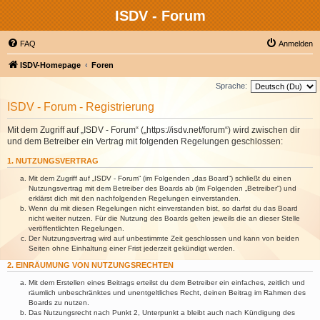
ISDV - Forum
FAQ
Anmelden
ISDV-Homepage
Foren
Sprache:
ISDV - Forum - Registrierung
Mit dem Zugriff auf „ISDV - Forum“ („https://isdv.net/forum“) wird zwischen dir
und dem Betreiber ein Vertrag mit folgenden Regelungen geschlossen:
1. NUTZUNGSVERTRAG
Mit dem Zugriff auf „ISDV - Forum“ (im Folgenden „das Board“) schließt du einen
Nutzungsvertrag mit dem Betreiber des Boards ab (im Folgenden „Betreiber“) und
erklärst dich mit den nachfolgenden Regelungen einverstanden.
Wenn du mit diesen Regelungen nicht einverstanden bist, so darfst du das Board
nicht weiter nutzen. Für die Nutzung des Boards gelten jeweils die an dieser Stelle
veröffentlichten Regelungen.
Der Nutzungsvertrag wird auf unbestimmte Zeit geschlossen und kann von beiden
Seiten ohne Einhaltung einer Frist jederzeit gekündigt werden.
2. EINRÄUMUNG VON NUTZUNGSRECHTEN
Mit dem Erstellen eines Beitrags erteilst du dem Betreiber ein einfaches, zeitlich und
räumlich unbeschränktes und unentgeltliches Recht, deinen Beitrag im Rahmen des
Boards zu nutzen.
Das Nutzungsrecht nach Punkt 2, Unterpunkt a bleibt auch nach Kündigung des