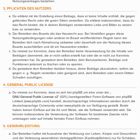
Nutzungsvertrages bestehen.
3. PFLICHTEN DES NUTZERS
Du erklärst mit der Erstellung eines Beitrags, dass er keine Inhalte enthält, die gegen
geltendes Recht oder die guten Sitten verstoßen. Du erklärst insbesondere, dass du
das Recht besitzt, die in deinen Beiträgen verwendeten Links und Bilder zu setzen
bzw. zu verwenden.
Der Betreiber des Boards übt das Hausrecht aus. Bei Verstößen gegen diese
Nutzungsbedingungen oder anderer im Board veröffentlichten Regeln kann der
Betreiber dich nach Abmahnung zeitweise oder dauerhaft von der Nutzung dieses
Boards ausschließen und dir ein Hausverbot erteilen.
Du nimmst zur Kenntnis, dass der Betreiber keine Verantwortung für die Inhalte von
Beiträgen übernimmt, die er nicht selbst erstellt hat oder die er nicht zur Kenntnis
genommen hat. Du gestattest dem Betreiber, dein Benutzerkonto, Beiträge und
Funktionen jederzeit zu löschen oder zu sperren.
Du gestattest dem Betreiber darüber hinaus, deine Beiträge abzuändern, sofern sie
gegen o. g. Regeln verstoßen oder geeignet sind, dem Betreiber oder einem Dritten
Schaden zuzufügen.
4. GENERAL PUBLIC LICENSE
Du nimmst zur Kenntnis, dass es sich bei phpBB um eine unter der „
GNU General Public License v2
“ (GPL) bereitgestellten Foren-Software von phpBB
Limited (www.phpbb.com) handelt; deutschsprachige Informationen werden durch die
deutschsprachige Community unter www.phpbb.de zur Verfügung gestellt. Beide
haben keinen Einfluss auf die Art und Weise, wie die Software verwendet wird. Sie
können insbesondere die Verwendung der Software für bestimmte Zwecke nicht
untersagen oder auf Inhalte fremder Foren Einfluss nehmen.
5. GEWÄHRLEISTUNG
Der Betreiber haftet mit Ausnahme der Verletzung von Leben, Körper und Gesundheit
und der Verletzung wesentlicher Vertragspflichten (Kardinalpflichten) nur für Schäden,