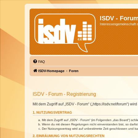
ISDV - Foru
Interessengemeinschaft de
FAQ
ISDV-Homepage
Foren
ISDV - Forum - Registrierung
Mit dem Zugriff auf „ISDV - Forum“ („https://isdv.net/forum“) 
1. NUTZUNGSVERTRAG
Mit dem Zugriff auf „ISDV - Forum“ (im Folgenden „das Board“) sch
Wenn du mit diesen Regelungen nicht einverstanden bist, so darfst 
Der Nutzungsvertrag wird auf unbestimmte Zeit geschlossen und kan
2. EINRÄUMUNG VON NUTZUNGSRECHTEN