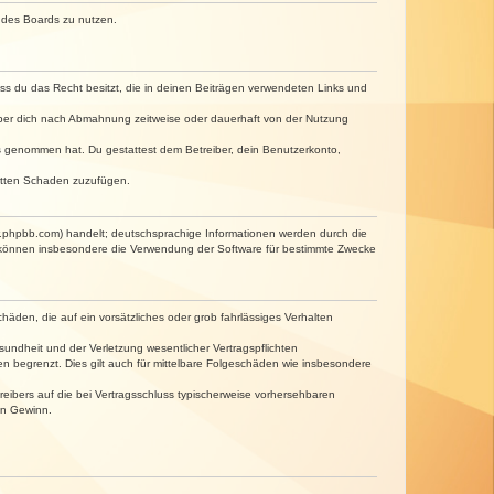
n des Boards zu nutzen.
dass du das Recht besitzt, die in deinen Beiträgen verwendeten Links und
iber dich nach Abmahnung zeitweise oder dauerhaft von der Nutzung
tnis genommen hat. Du gestattest dem Betreiber, dein Benutzerkonto,
ritten Schaden zuzufügen.
w.phpbb.com) handelt; deutschsprachige Informationen werden durch die
e können insbesondere die Verwendung der Software für bestimmte Zwecke
häden, die auf ein vorsätzliches oder grob fahrlässiges Verhalten
undheit und der Verletzung wesentlicher Vertragspflichten
n begrenzt. Dies gilt auch für mittelbare Folgeschäden wie insbesondere
eibers auf die bei Vertragsschluss typischerweise vorhersehbaren
en Gewinn.