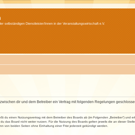
m
r selbständigen Dienstleister/Innen in der Veranstaltungswirtschaft e.V.
wird zwischen dir und dem Betreiber ein Vertrag mit folgenden Regelungen geschlosse
ließt du einen Nutzungsvertrag mit dem Betreiber des Boards ab (im Folgenden „Betreiber“) und 
du das Board nicht weiter nutzen. Für die Nutzung des Boards gelten jeweils die an dieser Stell
n von beiden Seiten ohne Einhaltung einer Frist jederzeit gekündigt werden.