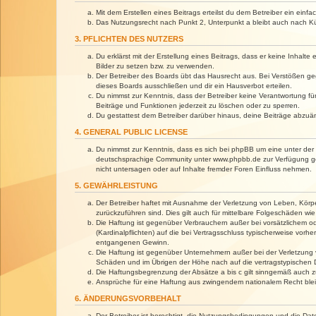
Mit dem Erstellen eines Beitrags erteilst du dem Betreiber ein ein
Das Nutzungsrecht nach Punkt 2, Unterpunkt a bleibt auch nach 
3. PFLICHTEN DES NUTZERS
Du erklärst mit der Erstellung eines Beitrags, dass er keine Inhalt
Bilder zu setzen bzw. zu verwenden.
Der Betreiber des Boards übt das Hausrecht aus. Bei Verstößen g
dieses Boards ausschließen und dir ein Hausverbot erteilen.
Du nimmst zur Kenntnis, dass der Betreiber keine Verantwortung für 
Beiträge und Funktionen jederzeit zu löschen oder zu sperren.
Du gestattest dem Betreiber darüber hinaus, deine Beiträge abzuä
4. GENERAL PUBLIC LICENSE
Du nimmst zur Kenntnis, dass es sich bei phpBB um eine unter der 
deutschsprachige Community unter www.phpbb.de zur Verfügung gest
nicht untersagen oder auf Inhalte fremder Foren Einfluss nehmen.
5. GEWÄHRLEISTUNG
Der Betreiber haftet mit Ausnahme der Verletzung von Leben, Körper
zurückzuführen sind. Dies gilt auch für mittelbare Folgeschäden 
Die Haftung ist gegenüber Verbrauchern außer bei vorsätzlichem o
(Kardinalpflichten) auf die bei Vertragsschluss typischerweise vo
entgangenen Gewinn.
Die Haftung ist gegenüber Unternehmern außer bei der Verletzung 
Schäden und im Übrigen der Höhe nach auf die vertragstypischen 
Die Haftungsbegrenzung der Absätze a bis c gilt sinngemäß auch zu
Ansprüche für eine Haftung aus zwingendem nationalem Recht blei
6. ÄNDERUNGSVORBEHALT
Der Betreiber ist berechtigt, die Nutzungsbedingungen und die Dat