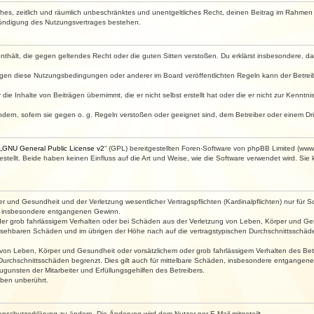
faches, zeitlich und räumlich unbeschränktes und unentgeltliches Recht, deinen Beitrag im Rahme
Kündigung des Nutzungsvertrages bestehen.
e enthält, die gegen geltendes Recht oder die guten Sitten verstoßen. Du erklärst insbesondere, 
egen diese Nutzungsbedingungen oder anderer im Board veröffentlichten Regeln kann der Betre
die Inhalte von Beiträgen übernimmt, die er nicht selbst erstellt hat oder die er nicht zur Kenn
ndern, sofern sie gegen o. g. Regeln verstoßen oder geeignet sind, dem Betreiber oder einem D
„
GNU General Public License v2
“ (GPL) bereitgestellten Foren-Software von phpBB Limited (ww
ellt. Beide haben keinen Einfluss auf die Art und Weise, wie die Software verwendet wird. Si
 und Gesundheit und der Verletzung wesentlicher Vertragspflichten (Kardinalpflichten) nur für Sc
wie insbesondere entgangenen Gewinn.
der grob fahrlässigem Verhalten oder bei Schäden aus der Verletzung von Leben, Körper und Ges
rhersehbaren Schäden und im übrigen der Höhe nach auf die vertragstypischen Durchschnittsschäde
von Leben, Körper und Gesundheit oder vorsätzlichem oder grob fahrlässigem Verhalten des Betr
Durchschnittsschäden begrenzt. Dies gilt auch für mittelbare Schäden, insbesondere entgangen
gunsten der Mitarbeiter und Erfüllungsgehilfen des Betreibers.
ben unberührt.
enschutzerklärung zu ändern. Die Änderung wird dem Nutzer per E-Mail mitgeteilt.