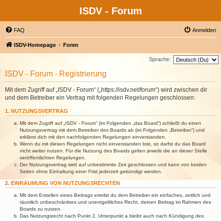
ISDV - Forum
FAQ
Anmelden
ISDV-Homepage
Foren
Sprache:
ISDV - Forum - Registrierung
Mit dem Zugriff auf „ISDV - Forum“ („https://isdv.net/forum“) wird zwischen dir
und dem Betreiber ein Vertrag mit folgenden Regelungen geschlossen:
1. NUTZUNGSVERTRAG
Mit dem Zugriff auf „ISDV - Forum“ (im Folgenden „das Board“) schließt du einen
Nutzungsvertrag mit dem Betreiber des Boards ab (im Folgenden „Betreiber“) und
erklärst dich mit den nachfolgenden Regelungen einverstanden.
Wenn du mit diesen Regelungen nicht einverstanden bist, so darfst du das Board
nicht weiter nutzen. Für die Nutzung des Boards gelten jeweils die an dieser Stelle
veröffentlichten Regelungen.
Der Nutzungsvertrag wird auf unbestimmte Zeit geschlossen und kann von beiden
Seiten ohne Einhaltung einer Frist jederzeit gekündigt werden.
2. EINRÄUMUNG VON NUTZUNGSRECHTEN
Mit dem Erstellen eines Beitrags erteilst du dem Betreiber ein einfaches, zeitlich und
räumlich unbeschränktes und unentgeltliches Recht, deinen Beitrag im Rahmen des
Boards zu nutzen.
Das Nutzungsrecht nach Punkt 2, Unterpunkt a bleibt auch nach Kündigung des