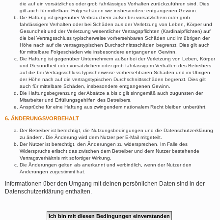
die auf ein vorsätzliches oder grob fahrlässiges Verhalten zurückzuführen sind. Dies
gilt auch für mittelbare Folgeschäden wie insbesondere entgangenen Gewinn.
Die Haftung ist gegenüber Verbrauchern außer bei vorsätzlichem oder grob
fahrlässigem Verhalten oder bei Schäden aus der Verletzung von Leben, Körper und
Gesundheit und der Verletzung wesentlicher Vertragspflichten (Kardinalpflichten) auf
die bei Vertragsschluss typischerweise vorhersehbaren Schäden und im übrigen der
Höhe nach auf die vertragstypischen Durchschnittsschäden begrenzt. Dies gilt auch
für mittelbare Folgeschäden wie insbesondere entgangenen Gewinn.
Die Haftung ist gegenüber Unternehmern außer bei der Verletzung von Leben, Körper
und Gesundheit oder vorsätzlichem oder grob fahrlässigem Verhalten des Betreibers
auf die bei Vertragsschluss typischerweise vorhersehbaren Schäden und im Übrigen
der Höhe nach auf die vertragstypischen Durchschnittsschäden begrenzt. Dies gilt
auch für mittelbare Schäden, insbesondere entgangenen Gewinn.
Die Haftungsbegrenzung der Absätze a bis c gilt sinngemäß auch zugunsten der
Mitarbeiter und Erfüllungsgehilfen des Betreibers.
Ansprüche für eine Haftung aus zwingendem nationalem Recht bleiben unberührt.
6. ÄNDERUNGSVORBEHALT
Der Betreiber ist berechtigt, die Nutzungsbedingungen und die Datenschutzerklärung
zu ändern. Die Änderung wird dem Nutzer per E-Mail mitgeteilt.
Der Nutzer ist berechtigt, den Änderungen zu widersprechen. Im Falle des
Widerspruchs erlischt das zwischen dem Betreiber und dem Nutzer bestehende
Vertragsverhältnis mit sofortiger Wirkung.
Die Änderungen gelten als anerkannt und verbindlich, wenn der Nutzer den
Änderungen zugestimmt hat.
Informationen über den Umgang mit deinen persönlichen Daten sind in der
Datenschutzerklärung enthalten.