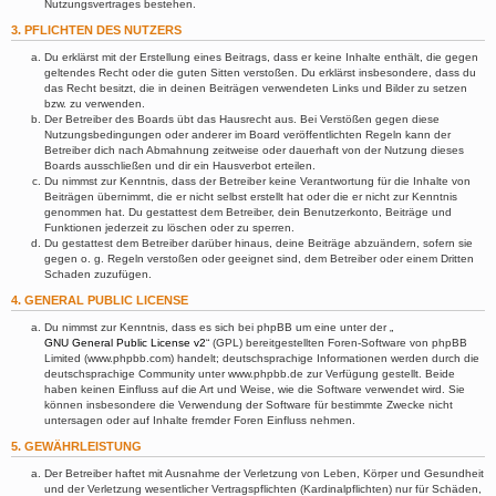
Nutzungsvertrages bestehen.
3. PFLICHTEN DES NUTZERS
Du erklärst mit der Erstellung eines Beitrags, dass er keine Inhalte enthält, die gegen
geltendes Recht oder die guten Sitten verstoßen. Du erklärst insbesondere, dass du
das Recht besitzt, die in deinen Beiträgen verwendeten Links und Bilder zu setzen
bzw. zu verwenden.
Der Betreiber des Boards übt das Hausrecht aus. Bei Verstößen gegen diese
Nutzungsbedingungen oder anderer im Board veröffentlichten Regeln kann der
Betreiber dich nach Abmahnung zeitweise oder dauerhaft von der Nutzung dieses
Boards ausschließen und dir ein Hausverbot erteilen.
Du nimmst zur Kenntnis, dass der Betreiber keine Verantwortung für die Inhalte von
Beiträgen übernimmt, die er nicht selbst erstellt hat oder die er nicht zur Kenntnis
genommen hat. Du gestattest dem Betreiber, dein Benutzerkonto, Beiträge und
Funktionen jederzeit zu löschen oder zu sperren.
Du gestattest dem Betreiber darüber hinaus, deine Beiträge abzuändern, sofern sie
gegen o. g. Regeln verstoßen oder geeignet sind, dem Betreiber oder einem Dritten
Schaden zuzufügen.
4. GENERAL PUBLIC LICENSE
Du nimmst zur Kenntnis, dass es sich bei phpBB um eine unter der „
GNU General Public License v2
“ (GPL) bereitgestellten Foren-Software von phpBB
Limited (www.phpbb.com) handelt; deutschsprachige Informationen werden durch die
deutschsprachige Community unter www.phpbb.de zur Verfügung gestellt. Beide
haben keinen Einfluss auf die Art und Weise, wie die Software verwendet wird. Sie
können insbesondere die Verwendung der Software für bestimmte Zwecke nicht
untersagen oder auf Inhalte fremder Foren Einfluss nehmen.
5. GEWÄHRLEISTUNG
Der Betreiber haftet mit Ausnahme der Verletzung von Leben, Körper und Gesundheit
und der Verletzung wesentlicher Vertragspflichten (Kardinalpflichten) nur für Schäden,