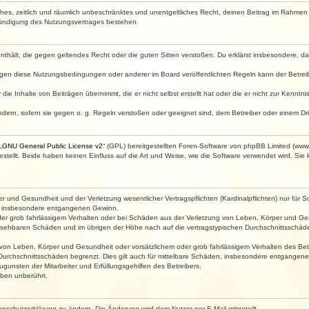
faches, zeitlich und räumlich unbeschränktes und unentgeltliches Recht, deinen Beitrag im Rahme
Kündigung des Nutzungsvertrages bestehen.
e enthält, die gegen geltendes Recht oder die guten Sitten verstoßen. Du erklärst insbesondere, 
egen diese Nutzungsbedingungen oder anderer im Board veröffentlichten Regeln kann der Betre
die Inhalte von Beiträgen übernimmt, die er nicht selbst erstellt hat oder die er nicht zur Kenn
ndern, sofern sie gegen o. g. Regeln verstoßen oder geeignet sind, dem Betreiber oder einem D
„
GNU General Public License v2
“ (GPL) bereitgestellten Foren-Software von phpBB Limited (ww
ellt. Beide haben keinen Einfluss auf die Art und Weise, wie die Software verwendet wird. Si
 und Gesundheit und der Verletzung wesentlicher Vertragspflichten (Kardinalpflichten) nur für Sc
wie insbesondere entgangenen Gewinn.
der grob fahrlässigem Verhalten oder bei Schäden aus der Verletzung von Leben, Körper und Ges
rhersehbaren Schäden und im übrigen der Höhe nach auf die vertragstypischen Durchschnittsschäde
von Leben, Körper und Gesundheit oder vorsätzlichem oder grob fahrlässigem Verhalten des Betr
Durchschnittsschäden begrenzt. Dies gilt auch für mittelbare Schäden, insbesondere entgangen
gunsten der Mitarbeiter und Erfüllungsgehilfen des Betreibers.
ben unberührt.
enschutzerklärung zu ändern. Die Änderung wird dem Nutzer per E-Mail mitgeteilt.