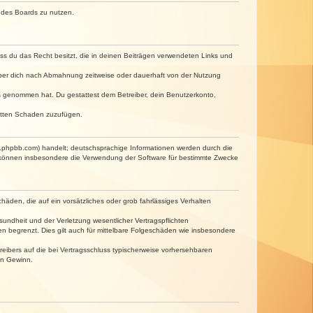
n des Boards zu nutzen.
dass du das Recht besitzt, die in deinen Beiträgen verwendeten Links und
iber dich nach Abmahnung zeitweise oder dauerhaft von der Nutzung
tnis genommen hat. Du gestattest dem Betreiber, dein Benutzerkonto,
ritten Schaden zuzufügen.
w.phpbb.com) handelt; deutschsprachige Informationen werden durch die
e können insbesondere die Verwendung der Software für bestimmte Zwecke
häden, die auf ein vorsätzliches oder grob fahrlässiges Verhalten
undheit und der Verletzung wesentlicher Vertragspflichten
n begrenzt. Dies gilt auch für mittelbare Folgeschäden wie insbesondere
eibers auf die bei Vertragsschluss typischerweise vorhersehbaren
en Gewinn.