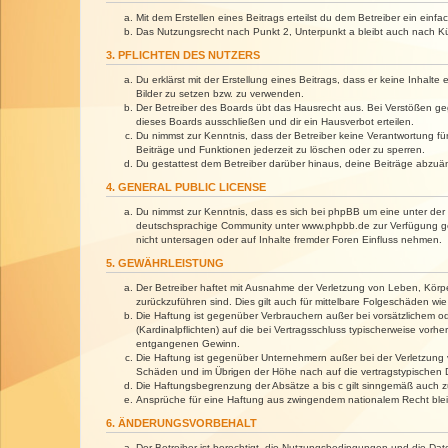
Mit dem Erstellen eines Beitrags erteilst du dem Betreiber ein ein
Das Nutzungsrecht nach Punkt 2, Unterpunkt a bleibt auch nach 
3. PFLICHTEN DES NUTZERS
Du erklärst mit der Erstellung eines Beitrags, dass er keine Inhalt
Bilder zu setzen bzw. zu verwenden.
Der Betreiber des Boards übt das Hausrecht aus. Bei Verstößen g
dieses Boards ausschließen und dir ein Hausverbot erteilen.
Du nimmst zur Kenntnis, dass der Betreiber keine Verantwortung für 
Beiträge und Funktionen jederzeit zu löschen oder zu sperren.
Du gestattest dem Betreiber darüber hinaus, deine Beiträge abzuä
4. GENERAL PUBLIC LICENSE
Du nimmst zur Kenntnis, dass es sich bei phpBB um eine unter der 
deutschsprachige Community unter www.phpbb.de zur Verfügung gest
nicht untersagen oder auf Inhalte fremder Foren Einfluss nehmen.
5. GEWÄHRLEISTUNG
Der Betreiber haftet mit Ausnahme der Verletzung von Leben, Körper
zurückzuführen sind. Dies gilt auch für mittelbare Folgeschäden 
Die Haftung ist gegenüber Verbrauchern außer bei vorsätzlichem o
(Kardinalpflichten) auf die bei Vertragsschluss typischerweise vo
entgangenen Gewinn.
Die Haftung ist gegenüber Unternehmern außer bei der Verletzung 
Schäden und im Übrigen der Höhe nach auf die vertragstypischen 
Die Haftungsbegrenzung der Absätze a bis c gilt sinngemäß auch zu
Ansprüche für eine Haftung aus zwingendem nationalem Recht blei
6. ÄNDERUNGSVORBEHALT
Der Betreiber ist berechtigt, die Nutzungsbedingungen und die Dat