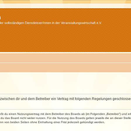
m
r selbständigen Dienstleister/Innen in der Veranstaltungswirtschaft e.V.
wird zwischen dir und dem Betreiber ein Vertrag mit folgenden Regelungen geschlosse
ließt du einen Nutzungsvertrag mit dem Betreiber des Boards ab (im Folgenden „Betreiber“) und 
du das Board nicht weiter nutzen. Für die Nutzung des Boards gelten jeweils die an dieser Stell
n von beiden Seiten ohne Einhaltung einer Frist jederzeit gekündigt werden.