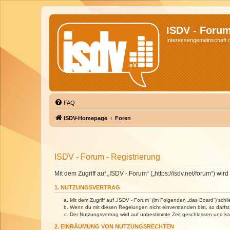
ISDV - Foru
Interessengemeinschaft de
FAQ
ISDV-Homepage
Foren
ISDV - Forum - Registrierung
Mit dem Zugriff auf „ISDV - Forum“ („https://isdv.net/forum“) 
1. NUTZUNGSVERTRAG
Mit dem Zugriff auf „ISDV - Forum“ (im Folgenden „das Board“) sch
Wenn du mit diesen Regelungen nicht einverstanden bist, so darfst 
Der Nutzungsvertrag wird auf unbestimmte Zeit geschlossen und kan
2. EINRÄUMUNG VON NUTZUNGSRECHTEN