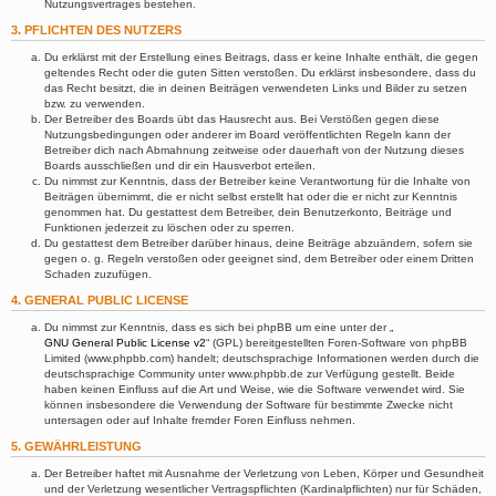
Nutzungsvertrages bestehen.
3. PFLICHTEN DES NUTZERS
Du erklärst mit der Erstellung eines Beitrags, dass er keine Inhalte enthält, die gegen
geltendes Recht oder die guten Sitten verstoßen. Du erklärst insbesondere, dass du
das Recht besitzt, die in deinen Beiträgen verwendeten Links und Bilder zu setzen
bzw. zu verwenden.
Der Betreiber des Boards übt das Hausrecht aus. Bei Verstößen gegen diese
Nutzungsbedingungen oder anderer im Board veröffentlichten Regeln kann der
Betreiber dich nach Abmahnung zeitweise oder dauerhaft von der Nutzung dieses
Boards ausschließen und dir ein Hausverbot erteilen.
Du nimmst zur Kenntnis, dass der Betreiber keine Verantwortung für die Inhalte von
Beiträgen übernimmt, die er nicht selbst erstellt hat oder die er nicht zur Kenntnis
genommen hat. Du gestattest dem Betreiber, dein Benutzerkonto, Beiträge und
Funktionen jederzeit zu löschen oder zu sperren.
Du gestattest dem Betreiber darüber hinaus, deine Beiträge abzuändern, sofern sie
gegen o. g. Regeln verstoßen oder geeignet sind, dem Betreiber oder einem Dritten
Schaden zuzufügen.
4. GENERAL PUBLIC LICENSE
Du nimmst zur Kenntnis, dass es sich bei phpBB um eine unter der „
GNU General Public License v2
“ (GPL) bereitgestellten Foren-Software von phpBB
Limited (www.phpbb.com) handelt; deutschsprachige Informationen werden durch die
deutschsprachige Community unter www.phpbb.de zur Verfügung gestellt. Beide
haben keinen Einfluss auf die Art und Weise, wie die Software verwendet wird. Sie
können insbesondere die Verwendung der Software für bestimmte Zwecke nicht
untersagen oder auf Inhalte fremder Foren Einfluss nehmen.
5. GEWÄHRLEISTUNG
Der Betreiber haftet mit Ausnahme der Verletzung von Leben, Körper und Gesundheit
und der Verletzung wesentlicher Vertragspflichten (Kardinalpflichten) nur für Schäden,