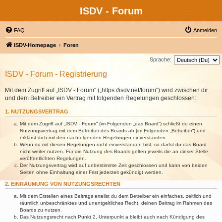
ISDV - Forum
FAQ
Anmelden
ISDV-Homepage
Foren
Sprache:
ISDV - Forum - Registrierung
Mit dem Zugriff auf „ISDV - Forum“ („https://isdv.net/forum“) wird zwischen dir
und dem Betreiber ein Vertrag mit folgenden Regelungen geschlossen:
1. NUTZUNGSVERTRAG
Mit dem Zugriff auf „ISDV - Forum“ (im Folgenden „das Board“) schließt du einen
Nutzungsvertrag mit dem Betreiber des Boards ab (im Folgenden „Betreiber“) und
erklärst dich mit den nachfolgenden Regelungen einverstanden.
Wenn du mit diesen Regelungen nicht einverstanden bist, so darfst du das Board
nicht weiter nutzen. Für die Nutzung des Boards gelten jeweils die an dieser Stelle
veröffentlichten Regelungen.
Der Nutzungsvertrag wird auf unbestimmte Zeit geschlossen und kann von beiden
Seiten ohne Einhaltung einer Frist jederzeit gekündigt werden.
2. EINRÄUMUNG VON NUTZUNGSRECHTEN
Mit dem Erstellen eines Beitrags erteilst du dem Betreiber ein einfaches, zeitlich und
räumlich unbeschränktes und unentgeltliches Recht, deinen Beitrag im Rahmen des
Boards zu nutzen.
Das Nutzungsrecht nach Punkt 2, Unterpunkt a bleibt auch nach Kündigung des