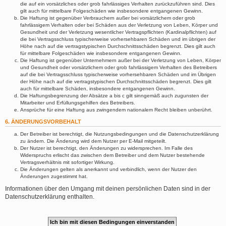
die auf ein vorsätzliches oder grob fahrlässiges Verhalten zurückzuführen sind. Dies
gilt auch für mittelbare Folgeschäden wie insbesondere entgangenen Gewinn.
Die Haftung ist gegenüber Verbrauchern außer bei vorsätzlichem oder grob
fahrlässigem Verhalten oder bei Schäden aus der Verletzung von Leben, Körper und
Gesundheit und der Verletzung wesentlicher Vertragspflichten (Kardinalpflichten) auf
die bei Vertragsschluss typischerweise vorhersehbaren Schäden und im übrigen der
Höhe nach auf die vertragstypischen Durchschnittsschäden begrenzt. Dies gilt auch
für mittelbare Folgeschäden wie insbesondere entgangenen Gewinn.
Die Haftung ist gegenüber Unternehmern außer bei der Verletzung von Leben, Körper
und Gesundheit oder vorsätzlichem oder grob fahrlässigem Verhalten des Betreibers
auf die bei Vertragsschluss typischerweise vorhersehbaren Schäden und im Übrigen
der Höhe nach auf die vertragstypischen Durchschnittsschäden begrenzt. Dies gilt
auch für mittelbare Schäden, insbesondere entgangenen Gewinn.
Die Haftungsbegrenzung der Absätze a bis c gilt sinngemäß auch zugunsten der
Mitarbeiter und Erfüllungsgehilfen des Betreibers.
Ansprüche für eine Haftung aus zwingendem nationalem Recht bleiben unberührt.
6. ÄNDERUNGSVORBEHALT
Der Betreiber ist berechtigt, die Nutzungsbedingungen und die Datenschutzerklärung
zu ändern. Die Änderung wird dem Nutzer per E-Mail mitgeteilt.
Der Nutzer ist berechtigt, den Änderungen zu widersprechen. Im Falle des
Widerspruchs erlischt das zwischen dem Betreiber und dem Nutzer bestehende
Vertragsverhältnis mit sofortiger Wirkung.
Die Änderungen gelten als anerkannt und verbindlich, wenn der Nutzer den
Änderungen zugestimmt hat.
Informationen über den Umgang mit deinen persönlichen Daten sind in der
Datenschutzerklärung enthalten.