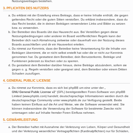
Nutzungsvertrages bestehen.
3. PFLICHTEN DES NUTZERS
Du erklärst mit der Erstellung eines Beitrags, dass er keine Inhalte enthält, die gegen
geltendes Recht oder die guten Sitten verstoßen. Du erklärst insbesondere, dass du
das Recht besitzt, die in deinen Beiträgen verwendeten Links und Bilder zu setzen
bzw. zu verwenden.
Der Betreiber des Boards übt das Hausrecht aus. Bei Verstößen gegen diese
Nutzungsbedingungen oder anderer im Board veröffentlichten Regeln kann der
Betreiber dich nach Abmahnung zeitweise oder dauerhaft von der Nutzung dieses
Boards ausschließen und dir ein Hausverbot erteilen.
Du nimmst zur Kenntnis, dass der Betreiber keine Verantwortung für die Inhalte von
Beiträgen übernimmt, die er nicht selbst erstellt hat oder die er nicht zur Kenntnis
genommen hat. Du gestattest dem Betreiber, dein Benutzerkonto, Beiträge und
Funktionen jederzeit zu löschen oder zu sperren.
Du gestattest dem Betreiber darüber hinaus, deine Beiträge abzuändern, sofern sie
gegen o. g. Regeln verstoßen oder geeignet sind, dem Betreiber oder einem Dritten
Schaden zuzufügen.
4. GENERAL PUBLIC LICENSE
Du nimmst zur Kenntnis, dass es sich bei phpBB um eine unter der „
GNU General Public License v2
“ (GPL) bereitgestellten Foren-Software von phpBB
Limited (www.phpbb.com) handelt; deutschsprachige Informationen werden durch die
deutschsprachige Community unter www.phpbb.de zur Verfügung gestellt. Beide
haben keinen Einfluss auf die Art und Weise, wie die Software verwendet wird. Sie
können insbesondere die Verwendung der Software für bestimmte Zwecke nicht
untersagen oder auf Inhalte fremder Foren Einfluss nehmen.
5. GEWÄHRLEISTUNG
Der Betreiber haftet mit Ausnahme der Verletzung von Leben, Körper und Gesundheit
und der Verletzung wesentlicher Vertragspflichten (Kardinalpflichten) nur für Schäden,