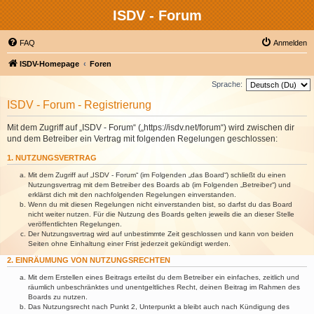
ISDV - Forum
FAQ
Anmelden
ISDV-Homepage
Foren
Sprache:
ISDV - Forum - Registrierung
Mit dem Zugriff auf „ISDV - Forum“ („https://isdv.net/forum“) wird zwischen dir
und dem Betreiber ein Vertrag mit folgenden Regelungen geschlossen:
1. NUTZUNGSVERTRAG
Mit dem Zugriff auf „ISDV - Forum“ (im Folgenden „das Board“) schließt du einen
Nutzungsvertrag mit dem Betreiber des Boards ab (im Folgenden „Betreiber“) und
erklärst dich mit den nachfolgenden Regelungen einverstanden.
Wenn du mit diesen Regelungen nicht einverstanden bist, so darfst du das Board
nicht weiter nutzen. Für die Nutzung des Boards gelten jeweils die an dieser Stelle
veröffentlichten Regelungen.
Der Nutzungsvertrag wird auf unbestimmte Zeit geschlossen und kann von beiden
Seiten ohne Einhaltung einer Frist jederzeit gekündigt werden.
2. EINRÄUMUNG VON NUTZUNGSRECHTEN
Mit dem Erstellen eines Beitrags erteilst du dem Betreiber ein einfaches, zeitlich und
räumlich unbeschränktes und unentgeltliches Recht, deinen Beitrag im Rahmen des
Boards zu nutzen.
Das Nutzungsrecht nach Punkt 2, Unterpunkt a bleibt auch nach Kündigung des