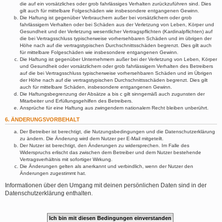
die auf ein vorsätzliches oder grob fahrlässiges Verhalten zurückzuführen sind. Dies
gilt auch für mittelbare Folgeschäden wie insbesondere entgangenen Gewinn.
Die Haftung ist gegenüber Verbrauchern außer bei vorsätzlichem oder grob
fahrlässigem Verhalten oder bei Schäden aus der Verletzung von Leben, Körper und
Gesundheit und der Verletzung wesentlicher Vertragspflichten (Kardinalpflichten) auf
die bei Vertragsschluss typischerweise vorhersehbaren Schäden und im übrigen der
Höhe nach auf die vertragstypischen Durchschnittsschäden begrenzt. Dies gilt auch
für mittelbare Folgeschäden wie insbesondere entgangenen Gewinn.
Die Haftung ist gegenüber Unternehmern außer bei der Verletzung von Leben, Körper
und Gesundheit oder vorsätzlichem oder grob fahrlässigem Verhalten des Betreibers
auf die bei Vertragsschluss typischerweise vorhersehbaren Schäden und im Übrigen
der Höhe nach auf die vertragstypischen Durchschnittsschäden begrenzt. Dies gilt
auch für mittelbare Schäden, insbesondere entgangenen Gewinn.
Die Haftungsbegrenzung der Absätze a bis c gilt sinngemäß auch zugunsten der
Mitarbeiter und Erfüllungsgehilfen des Betreibers.
Ansprüche für eine Haftung aus zwingendem nationalem Recht bleiben unberührt.
6. ÄNDERUNGSVORBEHALT
Der Betreiber ist berechtigt, die Nutzungsbedingungen und die Datenschutzerklärung
zu ändern. Die Änderung wird dem Nutzer per E-Mail mitgeteilt.
Der Nutzer ist berechtigt, den Änderungen zu widersprechen. Im Falle des
Widerspruchs erlischt das zwischen dem Betreiber und dem Nutzer bestehende
Vertragsverhältnis mit sofortiger Wirkung.
Die Änderungen gelten als anerkannt und verbindlich, wenn der Nutzer den
Änderungen zugestimmt hat.
Informationen über den Umgang mit deinen persönlichen Daten sind in der
Datenschutzerklärung enthalten.