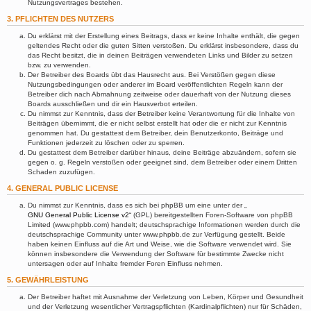
Nutzungsvertrages bestehen.
3. PFLICHTEN DES NUTZERS
Du erklärst mit der Erstellung eines Beitrags, dass er keine Inhalte enthält, die gegen
geltendes Recht oder die guten Sitten verstoßen. Du erklärst insbesondere, dass du
das Recht besitzt, die in deinen Beiträgen verwendeten Links und Bilder zu setzen
bzw. zu verwenden.
Der Betreiber des Boards übt das Hausrecht aus. Bei Verstößen gegen diese
Nutzungsbedingungen oder anderer im Board veröffentlichten Regeln kann der
Betreiber dich nach Abmahnung zeitweise oder dauerhaft von der Nutzung dieses
Boards ausschließen und dir ein Hausverbot erteilen.
Du nimmst zur Kenntnis, dass der Betreiber keine Verantwortung für die Inhalte von
Beiträgen übernimmt, die er nicht selbst erstellt hat oder die er nicht zur Kenntnis
genommen hat. Du gestattest dem Betreiber, dein Benutzerkonto, Beiträge und
Funktionen jederzeit zu löschen oder zu sperren.
Du gestattest dem Betreiber darüber hinaus, deine Beiträge abzuändern, sofern sie
gegen o. g. Regeln verstoßen oder geeignet sind, dem Betreiber oder einem Dritten
Schaden zuzufügen.
4. GENERAL PUBLIC LICENSE
Du nimmst zur Kenntnis, dass es sich bei phpBB um eine unter der „
GNU General Public License v2
“ (GPL) bereitgestellten Foren-Software von phpBB
Limited (www.phpbb.com) handelt; deutschsprachige Informationen werden durch die
deutschsprachige Community unter www.phpbb.de zur Verfügung gestellt. Beide
haben keinen Einfluss auf die Art und Weise, wie die Software verwendet wird. Sie
können insbesondere die Verwendung der Software für bestimmte Zwecke nicht
untersagen oder auf Inhalte fremder Foren Einfluss nehmen.
5. GEWÄHRLEISTUNG
Der Betreiber haftet mit Ausnahme der Verletzung von Leben, Körper und Gesundheit
und der Verletzung wesentlicher Vertragspflichten (Kardinalpflichten) nur für Schäden,