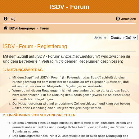
ISDV - Forum
FAQ
Anmelden
ISDV-Homepage
Foren
Sprache:
ISDV - Forum - Registrierung
Mit dem Zugriff auf „ISDV - Forum“ („https://isdv.net/forum“) wird zwischen dir
und dem Betreiber ein Vertrag mit folgenden Regelungen geschlossen:
1. NUTZUNGSVERTRAG
Mit dem Zugriff auf „ISDV - Forum“ (im Folgenden „das Board“) schließt du einen
Nutzungsvertrag mit dem Betreiber des Boards ab (im Folgenden „Betreiber“) und
erklärst dich mit den nachfolgenden Regelungen einverstanden.
Wenn du mit diesen Regelungen nicht einverstanden bist, so darfst du das Board
nicht weiter nutzen. Für die Nutzung des Boards gelten jeweils die an dieser Stelle
veröffentlichten Regelungen.
Der Nutzungsvertrag wird auf unbestimmte Zeit geschlossen und kann von beiden
Seiten ohne Einhaltung einer Frist jederzeit gekündigt werden.
2. EINRÄUMUNG VON NUTZUNGSRECHTEN
Mit dem Erstellen eines Beitrags erteilst du dem Betreiber ein einfaches, zeitlich und
räumlich unbeschränktes und unentgeltliches Recht, deinen Beitrag im Rahmen des
Boards zu nutzen.
Das Nutzungsrecht nach Punkt 2, Unterpunkt a bleibt auch nach Kündigung des