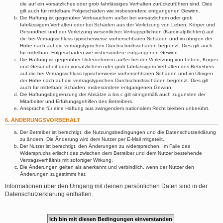
die auf ein vorsätzliches oder grob fahrlässiges Verhalten zurückzuführen sind. Dies
gilt auch für mittelbare Folgeschäden wie insbesondere entgangenen Gewinn.
Die Haftung ist gegenüber Verbrauchern außer bei vorsätzlichem oder grob
fahrlässigem Verhalten oder bei Schäden aus der Verletzung von Leben, Körper und
Gesundheit und der Verletzung wesentlicher Vertragspflichten (Kardinalpflichten) auf
die bei Vertragsschluss typischerweise vorhersehbaren Schäden und im übrigen der
Höhe nach auf die vertragstypischen Durchschnittsschäden begrenzt. Dies gilt auch
für mittelbare Folgeschäden wie insbesondere entgangenen Gewinn.
Die Haftung ist gegenüber Unternehmern außer bei der Verletzung von Leben, Körper
und Gesundheit oder vorsätzlichem oder grob fahrlässigem Verhalten des Betreibers
auf die bei Vertragsschluss typischerweise vorhersehbaren Schäden und im Übrigen
der Höhe nach auf die vertragstypischen Durchschnittsschäden begrenzt. Dies gilt
auch für mittelbare Schäden, insbesondere entgangenen Gewinn.
Die Haftungsbegrenzung der Absätze a bis c gilt sinngemäß auch zugunsten der
Mitarbeiter und Erfüllungsgehilfen des Betreibers.
Ansprüche für eine Haftung aus zwingendem nationalem Recht bleiben unberührt.
6. ÄNDERUNGSVORBEHALT
Der Betreiber ist berechtigt, die Nutzungsbedingungen und die Datenschutzerklärung
zu ändern. Die Änderung wird dem Nutzer per E-Mail mitgeteilt.
Der Nutzer ist berechtigt, den Änderungen zu widersprechen. Im Falle des
Widerspruchs erlischt das zwischen dem Betreiber und dem Nutzer bestehende
Vertragsverhältnis mit sofortiger Wirkung.
Die Änderungen gelten als anerkannt und verbindlich, wenn der Nutzer den
Änderungen zugestimmt hat.
Informationen über den Umgang mit deinen persönlichen Daten sind in der
Datenschutzerklärung enthalten.