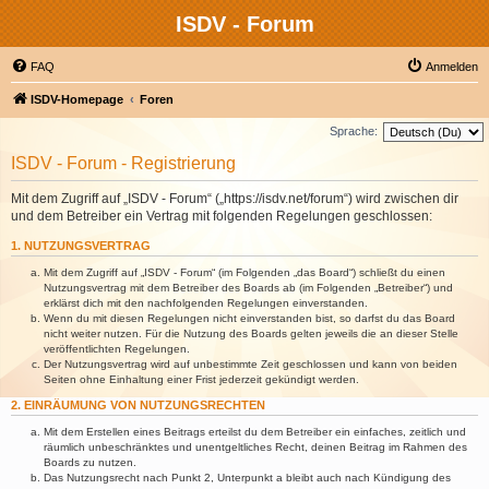
ISDV - Forum
FAQ
Anmelden
ISDV-Homepage
Foren
Sprache:
ISDV - Forum - Registrierung
Mit dem Zugriff auf „ISDV - Forum“ („https://isdv.net/forum“) wird zwischen dir
und dem Betreiber ein Vertrag mit folgenden Regelungen geschlossen:
1. NUTZUNGSVERTRAG
Mit dem Zugriff auf „ISDV - Forum“ (im Folgenden „das Board“) schließt du einen
Nutzungsvertrag mit dem Betreiber des Boards ab (im Folgenden „Betreiber“) und
erklärst dich mit den nachfolgenden Regelungen einverstanden.
Wenn du mit diesen Regelungen nicht einverstanden bist, so darfst du das Board
nicht weiter nutzen. Für die Nutzung des Boards gelten jeweils die an dieser Stelle
veröffentlichten Regelungen.
Der Nutzungsvertrag wird auf unbestimmte Zeit geschlossen und kann von beiden
Seiten ohne Einhaltung einer Frist jederzeit gekündigt werden.
2. EINRÄUMUNG VON NUTZUNGSRECHTEN
Mit dem Erstellen eines Beitrags erteilst du dem Betreiber ein einfaches, zeitlich und
räumlich unbeschränktes und unentgeltliches Recht, deinen Beitrag im Rahmen des
Boards zu nutzen.
Das Nutzungsrecht nach Punkt 2, Unterpunkt a bleibt auch nach Kündigung des