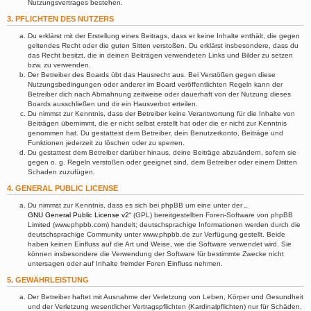
Nutzungsvertrages bestehen.
3. PFLICHTEN DES NUTZERS
Du erklärst mit der Erstellung eines Beitrags, dass er keine Inhalte enthält, die gegen
geltendes Recht oder die guten Sitten verstoßen. Du erklärst insbesondere, dass du
das Recht besitzt, die in deinen Beiträgen verwendeten Links und Bilder zu setzen
bzw. zu verwenden.
Der Betreiber des Boards übt das Hausrecht aus. Bei Verstößen gegen diese
Nutzungsbedingungen oder anderer im Board veröffentlichten Regeln kann der
Betreiber dich nach Abmahnung zeitweise oder dauerhaft von der Nutzung dieses
Boards ausschließen und dir ein Hausverbot erteilen.
Du nimmst zur Kenntnis, dass der Betreiber keine Verantwortung für die Inhalte von
Beiträgen übernimmt, die er nicht selbst erstellt hat oder die er nicht zur Kenntnis
genommen hat. Du gestattest dem Betreiber, dein Benutzerkonto, Beiträge und
Funktionen jederzeit zu löschen oder zu sperren.
Du gestattest dem Betreiber darüber hinaus, deine Beiträge abzuändern, sofern sie
gegen o. g. Regeln verstoßen oder geeignet sind, dem Betreiber oder einem Dritten
Schaden zuzufügen.
4. GENERAL PUBLIC LICENSE
Du nimmst zur Kenntnis, dass es sich bei phpBB um eine unter der „
GNU General Public License v2
“ (GPL) bereitgestellten Foren-Software von phpBB
Limited (www.phpbb.com) handelt; deutschsprachige Informationen werden durch die
deutschsprachige Community unter www.phpbb.de zur Verfügung gestellt. Beide
haben keinen Einfluss auf die Art und Weise, wie die Software verwendet wird. Sie
können insbesondere die Verwendung der Software für bestimmte Zwecke nicht
untersagen oder auf Inhalte fremder Foren Einfluss nehmen.
5. GEWÄHRLEISTUNG
Der Betreiber haftet mit Ausnahme der Verletzung von Leben, Körper und Gesundheit
und der Verletzung wesentlicher Vertragspflichten (Kardinalpflichten) nur für Schäden,