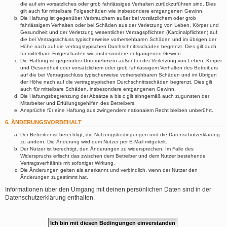
die auf ein vorsätzliches oder grob fahrlässiges Verhalten zurückzuführen sind. Dies
gilt auch für mittelbare Folgeschäden wie insbesondere entgangenen Gewinn.
Die Haftung ist gegenüber Verbrauchern außer bei vorsätzlichem oder grob
fahrlässigem Verhalten oder bei Schäden aus der Verletzung von Leben, Körper und
Gesundheit und der Verletzung wesentlicher Vertragspflichten (Kardinalpflichten) auf
die bei Vertragsschluss typischerweise vorhersehbaren Schäden und im übrigen der
Höhe nach auf die vertragstypischen Durchschnittsschäden begrenzt. Dies gilt auch
für mittelbare Folgeschäden wie insbesondere entgangenen Gewinn.
Die Haftung ist gegenüber Unternehmern außer bei der Verletzung von Leben, Körper
und Gesundheit oder vorsätzlichem oder grob fahrlässigem Verhalten des Betreibers
auf die bei Vertragsschluss typischerweise vorhersehbaren Schäden und im Übrigen
der Höhe nach auf die vertragstypischen Durchschnittsschäden begrenzt. Dies gilt
auch für mittelbare Schäden, insbesondere entgangenen Gewinn.
Die Haftungsbegrenzung der Absätze a bis c gilt sinngemäß auch zugunsten der
Mitarbeiter und Erfüllungsgehilfen des Betreibers.
Ansprüche für eine Haftung aus zwingendem nationalem Recht bleiben unberührt.
6. ÄNDERUNGSVORBEHALT
Der Betreiber ist berechtigt, die Nutzungsbedingungen und die Datenschutzerklärung
zu ändern. Die Änderung wird dem Nutzer per E-Mail mitgeteilt.
Der Nutzer ist berechtigt, den Änderungen zu widersprechen. Im Falle des
Widerspruchs erlischt das zwischen dem Betreiber und dem Nutzer bestehende
Vertragsverhältnis mit sofortiger Wirkung.
Die Änderungen gelten als anerkannt und verbindlich, wenn der Nutzer den
Änderungen zugestimmt hat.
Informationen über den Umgang mit deinen persönlichen Daten sind in der
Datenschutzerklärung enthalten.