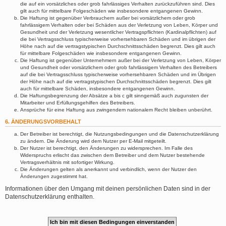
die auf ein vorsätzliches oder grob fahrlässiges Verhalten zurückzuführen sind. Dies
gilt auch für mittelbare Folgeschäden wie insbesondere entgangenen Gewinn.
Die Haftung ist gegenüber Verbrauchern außer bei vorsätzlichem oder grob
fahrlässigem Verhalten oder bei Schäden aus der Verletzung von Leben, Körper und
Gesundheit und der Verletzung wesentlicher Vertragspflichten (Kardinalpflichten) auf
die bei Vertragsschluss typischerweise vorhersehbaren Schäden und im übrigen der
Höhe nach auf die vertragstypischen Durchschnittsschäden begrenzt. Dies gilt auch
für mittelbare Folgeschäden wie insbesondere entgangenen Gewinn.
Die Haftung ist gegenüber Unternehmern außer bei der Verletzung von Leben, Körper
und Gesundheit oder vorsätzlichem oder grob fahrlässigem Verhalten des Betreibers
auf die bei Vertragsschluss typischerweise vorhersehbaren Schäden und im Übrigen
der Höhe nach auf die vertragstypischen Durchschnittsschäden begrenzt. Dies gilt
auch für mittelbare Schäden, insbesondere entgangenen Gewinn.
Die Haftungsbegrenzung der Absätze a bis c gilt sinngemäß auch zugunsten der
Mitarbeiter und Erfüllungsgehilfen des Betreibers.
Ansprüche für eine Haftung aus zwingendem nationalem Recht bleiben unberührt.
6. ÄNDERUNGSVORBEHALT
Der Betreiber ist berechtigt, die Nutzungsbedingungen und die Datenschutzerklärung
zu ändern. Die Änderung wird dem Nutzer per E-Mail mitgeteilt.
Der Nutzer ist berechtigt, den Änderungen zu widersprechen. Im Falle des
Widerspruchs erlischt das zwischen dem Betreiber und dem Nutzer bestehende
Vertragsverhältnis mit sofortiger Wirkung.
Die Änderungen gelten als anerkannt und verbindlich, wenn der Nutzer den
Änderungen zugestimmt hat.
Informationen über den Umgang mit deinen persönlichen Daten sind in der
Datenschutzerklärung enthalten.