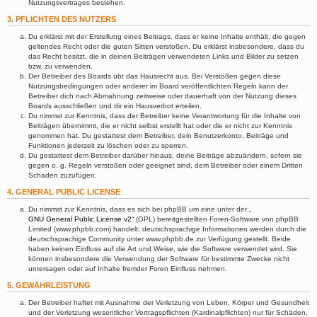
Nutzungsvertrages bestehen.
3. PFLICHTEN DES NUTZERS
Du erklärst mit der Erstellung eines Beitrags, dass er keine Inhalte enthält, die gegen
geltendes Recht oder die guten Sitten verstoßen. Du erklärst insbesondere, dass du
das Recht besitzt, die in deinen Beiträgen verwendeten Links und Bilder zu setzen
bzw. zu verwenden.
Der Betreiber des Boards übt das Hausrecht aus. Bei Verstößen gegen diese
Nutzungsbedingungen oder anderer im Board veröffentlichten Regeln kann der
Betreiber dich nach Abmahnung zeitweise oder dauerhaft von der Nutzung dieses
Boards ausschließen und dir ein Hausverbot erteilen.
Du nimmst zur Kenntnis, dass der Betreiber keine Verantwortung für die Inhalte von
Beiträgen übernimmt, die er nicht selbst erstellt hat oder die er nicht zur Kenntnis
genommen hat. Du gestattest dem Betreiber, dein Benutzerkonto, Beiträge und
Funktionen jederzeit zu löschen oder zu sperren.
Du gestattest dem Betreiber darüber hinaus, deine Beiträge abzuändern, sofern sie
gegen o. g. Regeln verstoßen oder geeignet sind, dem Betreiber oder einem Dritten
Schaden zuzufügen.
4. GENERAL PUBLIC LICENSE
Du nimmst zur Kenntnis, dass es sich bei phpBB um eine unter der „
GNU General Public License v2
“ (GPL) bereitgestellten Foren-Software von phpBB
Limited (www.phpbb.com) handelt; deutschsprachige Informationen werden durch die
deutschsprachige Community unter www.phpbb.de zur Verfügung gestellt. Beide
haben keinen Einfluss auf die Art und Weise, wie die Software verwendet wird. Sie
können insbesondere die Verwendung der Software für bestimmte Zwecke nicht
untersagen oder auf Inhalte fremder Foren Einfluss nehmen.
5. GEWÄHRLEISTUNG
Der Betreiber haftet mit Ausnahme der Verletzung von Leben, Körper und Gesundheit
und der Verletzung wesentlicher Vertragspflichten (Kardinalpflichten) nur für Schäden,