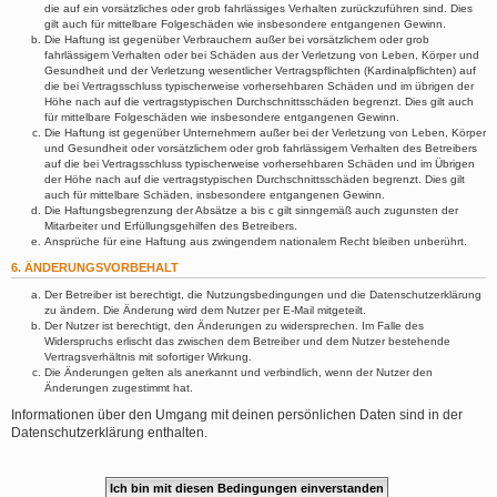
die auf ein vorsätzliches oder grob fahrlässiges Verhalten zurückzuführen sind. Dies
gilt auch für mittelbare Folgeschäden wie insbesondere entgangenen Gewinn.
Die Haftung ist gegenüber Verbrauchern außer bei vorsätzlichem oder grob
fahrlässigem Verhalten oder bei Schäden aus der Verletzung von Leben, Körper und
Gesundheit und der Verletzung wesentlicher Vertragspflichten (Kardinalpflichten) auf
die bei Vertragsschluss typischerweise vorhersehbaren Schäden und im übrigen der
Höhe nach auf die vertragstypischen Durchschnittsschäden begrenzt. Dies gilt auch
für mittelbare Folgeschäden wie insbesondere entgangenen Gewinn.
Die Haftung ist gegenüber Unternehmern außer bei der Verletzung von Leben, Körper
und Gesundheit oder vorsätzlichem oder grob fahrlässigem Verhalten des Betreibers
auf die bei Vertragsschluss typischerweise vorhersehbaren Schäden und im Übrigen
der Höhe nach auf die vertragstypischen Durchschnittsschäden begrenzt. Dies gilt
auch für mittelbare Schäden, insbesondere entgangenen Gewinn.
Die Haftungsbegrenzung der Absätze a bis c gilt sinngemäß auch zugunsten der
Mitarbeiter und Erfüllungsgehilfen des Betreibers.
Ansprüche für eine Haftung aus zwingendem nationalem Recht bleiben unberührt.
6. ÄNDERUNGSVORBEHALT
Der Betreiber ist berechtigt, die Nutzungsbedingungen und die Datenschutzerklärung
zu ändern. Die Änderung wird dem Nutzer per E-Mail mitgeteilt.
Der Nutzer ist berechtigt, den Änderungen zu widersprechen. Im Falle des
Widerspruchs erlischt das zwischen dem Betreiber und dem Nutzer bestehende
Vertragsverhältnis mit sofortiger Wirkung.
Die Änderungen gelten als anerkannt und verbindlich, wenn der Nutzer den
Änderungen zugestimmt hat.
Informationen über den Umgang mit deinen persönlichen Daten sind in der
Datenschutzerklärung enthalten.