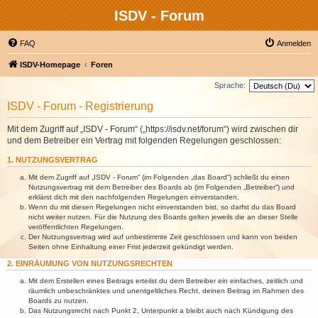
ISDV - Forum
FAQ
Anmelden
ISDV-Homepage
Foren
Sprache:
ISDV - Forum - Registrierung
Mit dem Zugriff auf „ISDV - Forum“ („https://isdv.net/forum“) wird zwischen dir
und dem Betreiber ein Vertrag mit folgenden Regelungen geschlossen:
1. NUTZUNGSVERTRAG
Mit dem Zugriff auf „ISDV - Forum“ (im Folgenden „das Board“) schließt du einen
Nutzungsvertrag mit dem Betreiber des Boards ab (im Folgenden „Betreiber“) und
erklärst dich mit den nachfolgenden Regelungen einverstanden.
Wenn du mit diesen Regelungen nicht einverstanden bist, so darfst du das Board
nicht weiter nutzen. Für die Nutzung des Boards gelten jeweils die an dieser Stelle
veröffentlichten Regelungen.
Der Nutzungsvertrag wird auf unbestimmte Zeit geschlossen und kann von beiden
Seiten ohne Einhaltung einer Frist jederzeit gekündigt werden.
2. EINRÄUMUNG VON NUTZUNGSRECHTEN
Mit dem Erstellen eines Beitrags erteilst du dem Betreiber ein einfaches, zeitlich und
räumlich unbeschränktes und unentgeltliches Recht, deinen Beitrag im Rahmen des
Boards zu nutzen.
Das Nutzungsrecht nach Punkt 2, Unterpunkt a bleibt auch nach Kündigung des