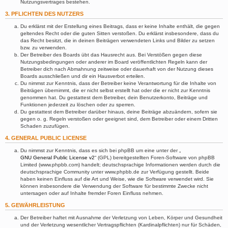
Nutzungsvertrages bestehen.
3. PFLICHTEN DES NUTZERS
Du erklärst mit der Erstellung eines Beitrags, dass er keine Inhalte enthält, die gegen
geltendes Recht oder die guten Sitten verstoßen. Du erklärst insbesondere, dass du
das Recht besitzt, die in deinen Beiträgen verwendeten Links und Bilder zu setzen
bzw. zu verwenden.
Der Betreiber des Boards übt das Hausrecht aus. Bei Verstößen gegen diese
Nutzungsbedingungen oder anderer im Board veröffentlichten Regeln kann der
Betreiber dich nach Abmahnung zeitweise oder dauerhaft von der Nutzung dieses
Boards ausschließen und dir ein Hausverbot erteilen.
Du nimmst zur Kenntnis, dass der Betreiber keine Verantwortung für die Inhalte von
Beiträgen übernimmt, die er nicht selbst erstellt hat oder die er nicht zur Kenntnis
genommen hat. Du gestattest dem Betreiber, dein Benutzerkonto, Beiträge und
Funktionen jederzeit zu löschen oder zu sperren.
Du gestattest dem Betreiber darüber hinaus, deine Beiträge abzuändern, sofern sie
gegen o. g. Regeln verstoßen oder geeignet sind, dem Betreiber oder einem Dritten
Schaden zuzufügen.
4. GENERAL PUBLIC LICENSE
Du nimmst zur Kenntnis, dass es sich bei phpBB um eine unter der „
GNU General Public License v2
“ (GPL) bereitgestellten Foren-Software von phpBB
Limited (www.phpbb.com) handelt; deutschsprachige Informationen werden durch die
deutschsprachige Community unter www.phpbb.de zur Verfügung gestellt. Beide
haben keinen Einfluss auf die Art und Weise, wie die Software verwendet wird. Sie
können insbesondere die Verwendung der Software für bestimmte Zwecke nicht
untersagen oder auf Inhalte fremder Foren Einfluss nehmen.
5. GEWÄHRLEISTUNG
Der Betreiber haftet mit Ausnahme der Verletzung von Leben, Körper und Gesundheit
und der Verletzung wesentlicher Vertragspflichten (Kardinalpflichten) nur für Schäden,