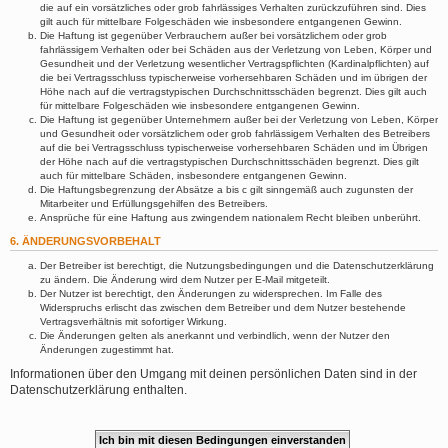
die auf ein vorsätzliches oder grob fahrlässiges Verhalten zurückzuführen sind. Dies
gilt auch für mittelbare Folgeschäden wie insbesondere entgangenen Gewinn.
Die Haftung ist gegenüber Verbrauchern außer bei vorsätzlichem oder grob
fahrlässigem Verhalten oder bei Schäden aus der Verletzung von Leben, Körper und
Gesundheit und der Verletzung wesentlicher Vertragspflichten (Kardinalpflichten) auf
die bei Vertragsschluss typischerweise vorhersehbaren Schäden und im übrigen der
Höhe nach auf die vertragstypischen Durchschnittsschäden begrenzt. Dies gilt auch
für mittelbare Folgeschäden wie insbesondere entgangenen Gewinn.
Die Haftung ist gegenüber Unternehmern außer bei der Verletzung von Leben, Körper
und Gesundheit oder vorsätzlichem oder grob fahrlässigem Verhalten des Betreibers
auf die bei Vertragsschluss typischerweise vorhersehbaren Schäden und im Übrigen
der Höhe nach auf die vertragstypischen Durchschnittsschäden begrenzt. Dies gilt
auch für mittelbare Schäden, insbesondere entgangenen Gewinn.
Die Haftungsbegrenzung der Absätze a bis c gilt sinngemäß auch zugunsten der
Mitarbeiter und Erfüllungsgehilfen des Betreibers.
Ansprüche für eine Haftung aus zwingendem nationalem Recht bleiben unberührt.
6. ÄNDERUNGSVORBEHALT
Der Betreiber ist berechtigt, die Nutzungsbedingungen und die Datenschutzerklärung
zu ändern. Die Änderung wird dem Nutzer per E-Mail mitgeteilt.
Der Nutzer ist berechtigt, den Änderungen zu widersprechen. Im Falle des
Widerspruchs erlischt das zwischen dem Betreiber und dem Nutzer bestehende
Vertragsverhältnis mit sofortiger Wirkung.
Die Änderungen gelten als anerkannt und verbindlich, wenn der Nutzer den
Änderungen zugestimmt hat.
Informationen über den Umgang mit deinen persönlichen Daten sind in der
Datenschutzerklärung enthalten.