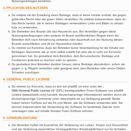
Nutzungsvertrages bestehen.
3. PFLICHTEN DES NUTZERS
Du erklärst mit der Erstellung eines Beitrags, dass er keine Inhalte enthält, die gegen
geltendes Recht oder die guten Sitten verstoßen. Du erklärst insbesondere, dass du
das Recht besitzt, die in deinen Beiträgen verwendeten Links und Bilder zu setzen
bzw. zu verwenden.
Der Betreiber des Boards übt das Hausrecht aus. Bei Verstößen gegen diese
Nutzungsbedingungen oder anderer im Board veröffentlichten Regeln kann der
Betreiber dich nach Abmahnung zeitweise oder dauerhaft von der Nutzung dieses
Boards ausschließen und dir ein Hausverbot erteilen.
Du nimmst zur Kenntnis, dass der Betreiber keine Verantwortung für die Inhalte von
Beiträgen übernimmt, die er nicht selbst erstellt hat oder die er nicht zur Kenntnis
genommen hat. Du gestattest dem Betreiber, dein Benutzerkonto, Beiträge und
Funktionen jederzeit zu löschen oder zu sperren.
Du gestattest dem Betreiber darüber hinaus, deine Beiträge abzuändern, sofern sie
gegen o. g. Regeln verstoßen oder geeignet sind, dem Betreiber oder einem Dritten
Schaden zuzufügen.
4. GENERAL PUBLIC LICENSE
Du nimmst zur Kenntnis, dass es sich bei phpBB um eine unter der „
GNU General Public License v2
“ (GPL) bereitgestellten Foren-Software von phpBB
Limited (www.phpbb.com) handelt; deutschsprachige Informationen werden durch die
deutschsprachige Community unter www.phpbb.de zur Verfügung gestellt. Beide
haben keinen Einfluss auf die Art und Weise, wie die Software verwendet wird. Sie
können insbesondere die Verwendung der Software für bestimmte Zwecke nicht
untersagen oder auf Inhalte fremder Foren Einfluss nehmen.
5. GEWÄHRLEISTUNG
Der Betreiber haftet mit Ausnahme der Verletzung von Leben, Körper und Gesundheit
und der Verletzung wesentlicher Vertragspflichten (Kardinalpflichten) nur für Schäden,