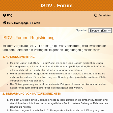
ISDV - Forum
FAQ
Anmelden
ISDV-Homepage
Foren
Sprache:
ISDV - Forum - Registrierung
Mit dem Zugriff auf „ISDV - Forum“ („https://isdv.net/forum“) wird zwischen dir
und dem Betreiber ein Vertrag mit folgenden Regelungen geschlossen:
1. NUTZUNGSVERTRAG
Mit dem Zugriff auf „ISDV - Forum“ (im Folgenden „das Board“) schließt du einen
Nutzungsvertrag mit dem Betreiber des Boards ab (im Folgenden „Betreiber“) und
erklärst dich mit den nachfolgenden Regelungen einverstanden.
Wenn du mit diesen Regelungen nicht einverstanden bist, so darfst du das Board
nicht weiter nutzen. Für die Nutzung des Boards gelten jeweils die an dieser Stelle
veröffentlichten Regelungen.
Der Nutzungsvertrag wird auf unbestimmte Zeit geschlossen und kann von beiden
Seiten ohne Einhaltung einer Frist jederzeit gekündigt werden.
2. EINRÄUMUNG VON NUTZUNGSRECHTEN
Mit dem Erstellen eines Beitrags erteilst du dem Betreiber ein einfaches, zeitlich und
räumlich unbeschränktes und unentgeltliches Recht, deinen Beitrag im Rahmen des
Boards zu nutzen.
Das Nutzungsrecht nach Punkt 2, Unterpunkt a bleibt auch nach Kündigung des