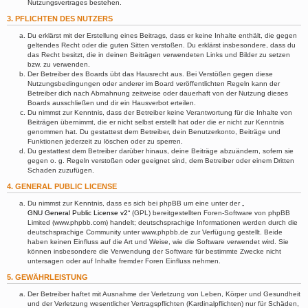
Nutzungsvertrages bestehen.
3. PFLICHTEN DES NUTZERS
Du erklärst mit der Erstellung eines Beitrags, dass er keine Inhalte enthält, die gegen
geltendes Recht oder die guten Sitten verstoßen. Du erklärst insbesondere, dass du
das Recht besitzt, die in deinen Beiträgen verwendeten Links und Bilder zu setzen
bzw. zu verwenden.
Der Betreiber des Boards übt das Hausrecht aus. Bei Verstößen gegen diese
Nutzungsbedingungen oder anderer im Board veröffentlichten Regeln kann der
Betreiber dich nach Abmahnung zeitweise oder dauerhaft von der Nutzung dieses
Boards ausschließen und dir ein Hausverbot erteilen.
Du nimmst zur Kenntnis, dass der Betreiber keine Verantwortung für die Inhalte von
Beiträgen übernimmt, die er nicht selbst erstellt hat oder die er nicht zur Kenntnis
genommen hat. Du gestattest dem Betreiber, dein Benutzerkonto, Beiträge und
Funktionen jederzeit zu löschen oder zu sperren.
Du gestattest dem Betreiber darüber hinaus, deine Beiträge abzuändern, sofern sie
gegen o. g. Regeln verstoßen oder geeignet sind, dem Betreiber oder einem Dritten
Schaden zuzufügen.
4. GENERAL PUBLIC LICENSE
Du nimmst zur Kenntnis, dass es sich bei phpBB um eine unter der „
GNU General Public License v2
“ (GPL) bereitgestellten Foren-Software von phpBB
Limited (www.phpbb.com) handelt; deutschsprachige Informationen werden durch die
deutschsprachige Community unter www.phpbb.de zur Verfügung gestellt. Beide
haben keinen Einfluss auf die Art und Weise, wie die Software verwendet wird. Sie
können insbesondere die Verwendung der Software für bestimmte Zwecke nicht
untersagen oder auf Inhalte fremder Foren Einfluss nehmen.
5. GEWÄHRLEISTUNG
Der Betreiber haftet mit Ausnahme der Verletzung von Leben, Körper und Gesundheit
und der Verletzung wesentlicher Vertragspflichten (Kardinalpflichten) nur für Schäden,