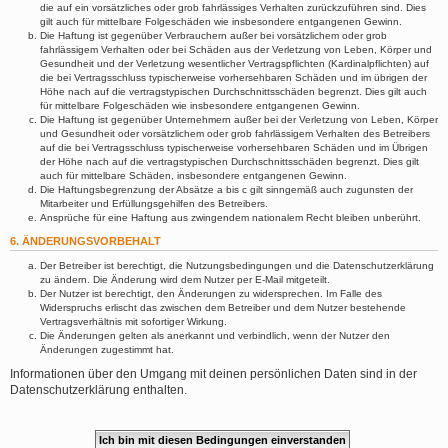
die auf ein vorsätzliches oder grob fahrlässiges Verhalten zurückzuführen sind. Dies
gilt auch für mittelbare Folgeschäden wie insbesondere entgangenen Gewinn.
Die Haftung ist gegenüber Verbrauchern außer bei vorsätzlichem oder grob
fahrlässigem Verhalten oder bei Schäden aus der Verletzung von Leben, Körper und
Gesundheit und der Verletzung wesentlicher Vertragspflichten (Kardinalpflichten) auf
die bei Vertragsschluss typischerweise vorhersehbaren Schäden und im übrigen der
Höhe nach auf die vertragstypischen Durchschnittsschäden begrenzt. Dies gilt auch
für mittelbare Folgeschäden wie insbesondere entgangenen Gewinn.
Die Haftung ist gegenüber Unternehmern außer bei der Verletzung von Leben, Körper
und Gesundheit oder vorsätzlichem oder grob fahrlässigem Verhalten des Betreibers
auf die bei Vertragsschluss typischerweise vorhersehbaren Schäden und im Übrigen
der Höhe nach auf die vertragstypischen Durchschnittsschäden begrenzt. Dies gilt
auch für mittelbare Schäden, insbesondere entgangenen Gewinn.
Die Haftungsbegrenzung der Absätze a bis c gilt sinngemäß auch zugunsten der
Mitarbeiter und Erfüllungsgehilfen des Betreibers.
Ansprüche für eine Haftung aus zwingendem nationalem Recht bleiben unberührt.
6. ÄNDERUNGSVORBEHALT
Der Betreiber ist berechtigt, die Nutzungsbedingungen und die Datenschutzerklärung
zu ändern. Die Änderung wird dem Nutzer per E-Mail mitgeteilt.
Der Nutzer ist berechtigt, den Änderungen zu widersprechen. Im Falle des
Widerspruchs erlischt das zwischen dem Betreiber und dem Nutzer bestehende
Vertragsverhältnis mit sofortiger Wirkung.
Die Änderungen gelten als anerkannt und verbindlich, wenn der Nutzer den
Änderungen zugestimmt hat.
Informationen über den Umgang mit deinen persönlichen Daten sind in der
Datenschutzerklärung enthalten.