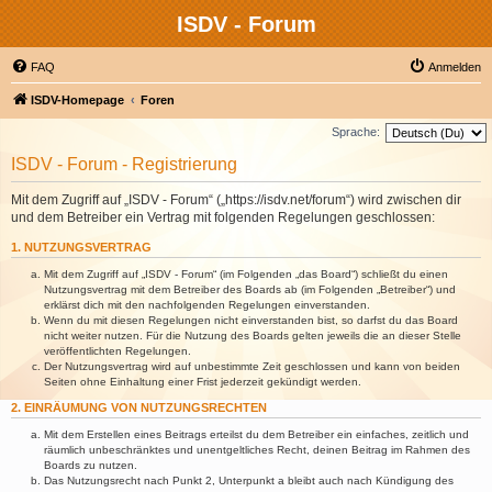
ISDV - Forum
FAQ
Anmelden
ISDV-Homepage
Foren
Sprache:
ISDV - Forum - Registrierung
Mit dem Zugriff auf „ISDV - Forum“ („https://isdv.net/forum“) wird zwischen dir
und dem Betreiber ein Vertrag mit folgenden Regelungen geschlossen:
1. NUTZUNGSVERTRAG
Mit dem Zugriff auf „ISDV - Forum“ (im Folgenden „das Board“) schließt du einen
Nutzungsvertrag mit dem Betreiber des Boards ab (im Folgenden „Betreiber“) und
erklärst dich mit den nachfolgenden Regelungen einverstanden.
Wenn du mit diesen Regelungen nicht einverstanden bist, so darfst du das Board
nicht weiter nutzen. Für die Nutzung des Boards gelten jeweils die an dieser Stelle
veröffentlichten Regelungen.
Der Nutzungsvertrag wird auf unbestimmte Zeit geschlossen und kann von beiden
Seiten ohne Einhaltung einer Frist jederzeit gekündigt werden.
2. EINRÄUMUNG VON NUTZUNGSRECHTEN
Mit dem Erstellen eines Beitrags erteilst du dem Betreiber ein einfaches, zeitlich und
räumlich unbeschränktes und unentgeltliches Recht, deinen Beitrag im Rahmen des
Boards zu nutzen.
Das Nutzungsrecht nach Punkt 2, Unterpunkt a bleibt auch nach Kündigung des