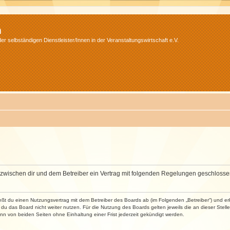
m
r selbständigen Dienstleister/Innen in der Veranstaltungswirtschaft e.V.
wird zwischen dir und dem Betreiber ein Vertrag mit folgenden Regelungen geschlosse
ließt du einen Nutzungsvertrag mit dem Betreiber des Boards ab (im Folgenden „Betreiber“) und 
du das Board nicht weiter nutzen. Für die Nutzung des Boards gelten jeweils die an dieser Stell
n von beiden Seiten ohne Einhaltung einer Frist jederzeit gekündigt werden.