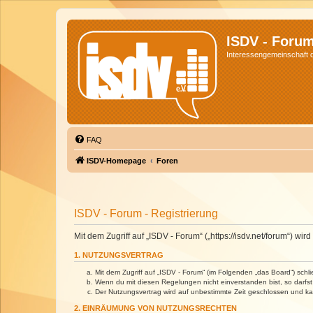
ISDV - Foru
Interessengemeinschaft de
FAQ
ISDV-Homepage
Foren
ISDV - Forum - Registrierung
Mit dem Zugriff auf „ISDV - Forum“ („https://isdv.net/forum“) 
1. NUTZUNGSVERTRAG
Mit dem Zugriff auf „ISDV - Forum“ (im Folgenden „das Board“) sch
Wenn du mit diesen Regelungen nicht einverstanden bist, so darfst 
Der Nutzungsvertrag wird auf unbestimmte Zeit geschlossen und kan
2. EINRÄUMUNG VON NUTZUNGSRECHTEN