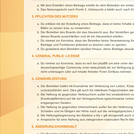
Mit dem Erstellen eines Beitrags erteilst du dem Betreiber ein ein
Das Nutzungsrecht nach Punkt 2, Unterpunkt a bleibt auch nach 
3. PFLICHTEN DES NUTZERS
Du erklärst mit der Erstellung eines Beitrags, dass er keine Inhalt
Bilder zu setzen bzw. zu verwenden.
Der Betreiber des Boards übt das Hausrecht aus. Bei Verstößen g
dieses Boards ausschließen und dir ein Hausverbot erteilen.
Du nimmst zur Kenntnis, dass der Betreiber keine Verantwortung für 
Beiträge und Funktionen jederzeit zu löschen oder zu sperren.
Du gestattest dem Betreiber darüber hinaus, deine Beiträge abzuä
4. GENERAL PUBLIC LICENSE
Du nimmst zur Kenntnis, dass es sich bei phpBB um eine unter der 
deutschsprachige Community unter www.phpbb.de zur Verfügung gest
nicht untersagen oder auf Inhalte fremder Foren Einfluss nehmen.
5. GEWÄHRLEISTUNG
Der Betreiber haftet mit Ausnahme der Verletzung von Leben, Körper
zurückzuführen sind. Dies gilt auch für mittelbare Folgeschäden 
Die Haftung ist gegenüber Verbrauchern außer bei vorsätzlichem o
(Kardinalpflichten) auf die bei Vertragsschluss typischerweise vo
entgangenen Gewinn.
Die Haftung ist gegenüber Unternehmern außer bei der Verletzung 
Schäden und im Übrigen der Höhe nach auf die vertragstypischen 
Die Haftungsbegrenzung der Absätze a bis c gilt sinngemäß auch zu
Ansprüche für eine Haftung aus zwingendem nationalem Recht blei
6. ÄNDERUNGSVORBEHALT
Der Betreiber ist berechtigt, die Nutzungsbedingungen und die Dat