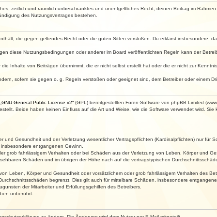
faches, zeitlich und räumlich unbeschränktes und unentgeltliches Recht, deinen Beitrag im Rahme
Kündigung des Nutzungsvertrages bestehen.
e enthält, die gegen geltendes Recht oder die guten Sitten verstoßen. Du erklärst insbesondere, 
egen diese Nutzungsbedingungen oder anderer im Board veröffentlichten Regeln kann der Betre
die Inhalte von Beiträgen übernimmt, die er nicht selbst erstellt hat oder die er nicht zur Kenn
ndern, sofern sie gegen o. g. Regeln verstoßen oder geeignet sind, dem Betreiber oder einem D
„
GNU General Public License v2
“ (GPL) bereitgestellten Foren-Software von phpBB Limited (ww
ellt. Beide haben keinen Einfluss auf die Art und Weise, wie die Software verwendet wird. Si
 und Gesundheit und der Verletzung wesentlicher Vertragspflichten (Kardinalpflichten) nur für Sc
wie insbesondere entgangenen Gewinn.
der grob fahrlässigem Verhalten oder bei Schäden aus der Verletzung von Leben, Körper und Ges
rhersehbaren Schäden und im übrigen der Höhe nach auf die vertragstypischen Durchschnittsschäde
von Leben, Körper und Gesundheit oder vorsätzlichem oder grob fahrlässigem Verhalten des Betr
Durchschnittsschäden begrenzt. Dies gilt auch für mittelbare Schäden, insbesondere entgangen
gunsten der Mitarbeiter und Erfüllungsgehilfen des Betreibers.
ben unberührt.
enschutzerklärung zu ändern. Die Änderung wird dem Nutzer per E-Mail mitgeteilt.