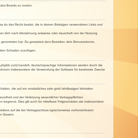
n des Boards zu nutzen.
dass du das Recht besitzt, die in deinen Beiträgen verwendeten Links und
iber dich nach Abmahnung zeitweise oder dauerhaft von der Nutzung
tnis genommen hat. Du gestattest dem Betreiber, dein Benutzerkonto,
ritten Schaden zuzufügen.
w.phpbb.com) handelt; deutschsprachige Informationen werden durch die
e können insbesondere die Verwendung der Software für bestimmte Zwecke
häden, die auf ein vorsätzliches oder grob fahrlässiges Verhalten
undheit und der Verletzung wesentlicher Vertragspflichten
n begrenzt. Dies gilt auch für mittelbare Folgeschäden wie insbesondere
eibers auf die bei Vertragsschluss typischerweise vorhersehbaren
en Gewinn.