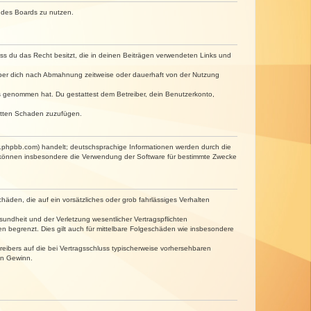
n des Boards zu nutzen.
dass du das Recht besitzt, die in deinen Beiträgen verwendeten Links und
iber dich nach Abmahnung zeitweise oder dauerhaft von der Nutzung
tnis genommen hat. Du gestattest dem Betreiber, dein Benutzerkonto,
ritten Schaden zuzufügen.
w.phpbb.com) handelt; deutschsprachige Informationen werden durch die
e können insbesondere die Verwendung der Software für bestimmte Zwecke
häden, die auf ein vorsätzliches oder grob fahrlässiges Verhalten
undheit und der Verletzung wesentlicher Vertragspflichten
n begrenzt. Dies gilt auch für mittelbare Folgeschäden wie insbesondere
eibers auf die bei Vertragsschluss typischerweise vorhersehbaren
en Gewinn.