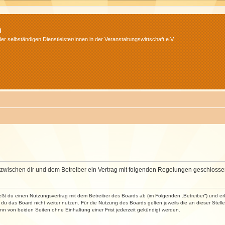
m
r selbständigen Dienstleister/Innen in der Veranstaltungswirtschaft e.V.
wird zwischen dir und dem Betreiber ein Vertrag mit folgenden Regelungen geschlosse
ließt du einen Nutzungsvertrag mit dem Betreiber des Boards ab (im Folgenden „Betreiber“) und 
du das Board nicht weiter nutzen. Für die Nutzung des Boards gelten jeweils die an dieser Stell
n von beiden Seiten ohne Einhaltung einer Frist jederzeit gekündigt werden.