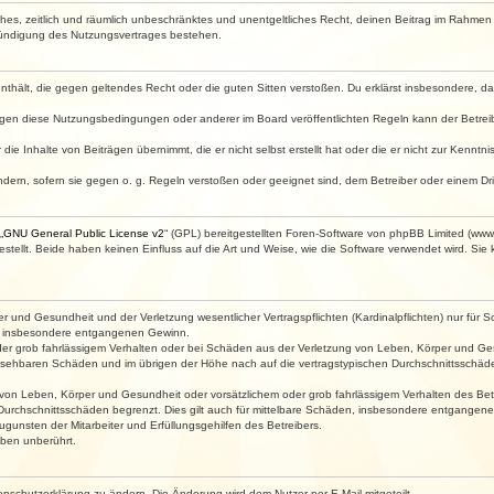
faches, zeitlich und räumlich unbeschränktes und unentgeltliches Recht, deinen Beitrag im Rahme
Kündigung des Nutzungsvertrages bestehen.
e enthält, die gegen geltendes Recht oder die guten Sitten verstoßen. Du erklärst insbesondere, 
egen diese Nutzungsbedingungen oder anderer im Board veröffentlichten Regeln kann der Betre
die Inhalte von Beiträgen übernimmt, die er nicht selbst erstellt hat oder die er nicht zur Kenn
ndern, sofern sie gegen o. g. Regeln verstoßen oder geeignet sind, dem Betreiber oder einem D
„
GNU General Public License v2
“ (GPL) bereitgestellten Foren-Software von phpBB Limited (ww
ellt. Beide haben keinen Einfluss auf die Art und Weise, wie die Software verwendet wird. Si
 und Gesundheit und der Verletzung wesentlicher Vertragspflichten (Kardinalpflichten) nur für Sc
wie insbesondere entgangenen Gewinn.
der grob fahrlässigem Verhalten oder bei Schäden aus der Verletzung von Leben, Körper und Ges
rhersehbaren Schäden und im übrigen der Höhe nach auf die vertragstypischen Durchschnittsschäde
von Leben, Körper und Gesundheit oder vorsätzlichem oder grob fahrlässigem Verhalten des Betr
Durchschnittsschäden begrenzt. Dies gilt auch für mittelbare Schäden, insbesondere entgangen
gunsten der Mitarbeiter und Erfüllungsgehilfen des Betreibers.
ben unberührt.
enschutzerklärung zu ändern. Die Änderung wird dem Nutzer per E-Mail mitgeteilt.