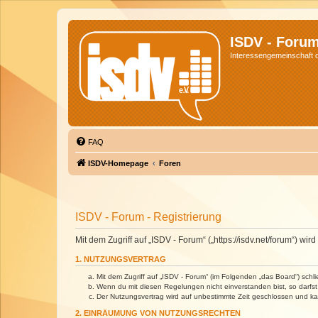
ISDV - Foru
Interessengemeinschaft de
FAQ
ISDV-Homepage
Foren
ISDV - Forum - Registrierung
Mit dem Zugriff auf „ISDV - Forum“ („https://isdv.net/forum“) 
1. NUTZUNGSVERTRAG
Mit dem Zugriff auf „ISDV - Forum“ (im Folgenden „das Board“) sch
Wenn du mit diesen Regelungen nicht einverstanden bist, so darfst 
Der Nutzungsvertrag wird auf unbestimmte Zeit geschlossen und kan
2. EINRÄUMUNG VON NUTZUNGSRECHTEN