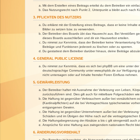
Mit dem Erstellen eines Beitrags erteilst du dem Betreiber ein ein
Das Nutzungsrecht nach Punkt 2, Unterpunkt a bleibt auch nach 
3. PFLICHTEN DES NUTZERS
Du erklärst mit der Erstellung eines Beitrags, dass er keine Inhalt
Bilder zu setzen bzw. zu verwenden.
Der Betreiber des Boards übt das Hausrecht aus. Bei Verstößen g
dieses Boards ausschließen und dir ein Hausverbot erteilen.
Du nimmst zur Kenntnis, dass der Betreiber keine Verantwortung für 
Beiträge und Funktionen jederzeit zu löschen oder zu sperren.
Du gestattest dem Betreiber darüber hinaus, deine Beiträge abzuä
4. GENERAL PUBLIC LICENSE
Du nimmst zur Kenntnis, dass es sich bei phpBB um eine unter der 
deutschsprachige Community unter www.phpbb.de zur Verfügung gest
nicht untersagen oder auf Inhalte fremder Foren Einfluss nehmen.
5. GEWÄHRLEISTUNG
Der Betreiber haftet mit Ausnahme der Verletzung von Leben, Körper
zurückzuführen sind. Dies gilt auch für mittelbare Folgeschäden 
Die Haftung ist gegenüber Verbrauchern außer bei vorsätzlichem o
(Kardinalpflichten) auf die bei Vertragsschluss typischerweise vo
entgangenen Gewinn.
Die Haftung ist gegenüber Unternehmern außer bei der Verletzung 
Schäden und im Übrigen der Höhe nach auf die vertragstypischen 
Die Haftungsbegrenzung der Absätze a bis c gilt sinngemäß auch zu
Ansprüche für eine Haftung aus zwingendem nationalem Recht blei
6. ÄNDERUNGSVORBEHALT
Der Betreiber ist berechtigt, die Nutzungsbedingungen und die Dat