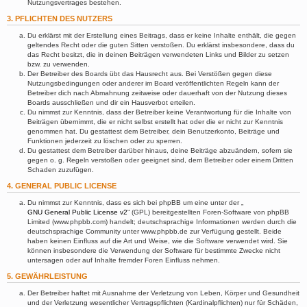
Nutzungsvertrages bestehen.
3. PFLICHTEN DES NUTZERS
Du erklärst mit der Erstellung eines Beitrags, dass er keine Inhalte enthält, die gegen
geltendes Recht oder die guten Sitten verstoßen. Du erklärst insbesondere, dass du
das Recht besitzt, die in deinen Beiträgen verwendeten Links und Bilder zu setzen
bzw. zu verwenden.
Der Betreiber des Boards übt das Hausrecht aus. Bei Verstößen gegen diese
Nutzungsbedingungen oder anderer im Board veröffentlichten Regeln kann der
Betreiber dich nach Abmahnung zeitweise oder dauerhaft von der Nutzung dieses
Boards ausschließen und dir ein Hausverbot erteilen.
Du nimmst zur Kenntnis, dass der Betreiber keine Verantwortung für die Inhalte von
Beiträgen übernimmt, die er nicht selbst erstellt hat oder die er nicht zur Kenntnis
genommen hat. Du gestattest dem Betreiber, dein Benutzerkonto, Beiträge und
Funktionen jederzeit zu löschen oder zu sperren.
Du gestattest dem Betreiber darüber hinaus, deine Beiträge abzuändern, sofern sie
gegen o. g. Regeln verstoßen oder geeignet sind, dem Betreiber oder einem Dritten
Schaden zuzufügen.
4. GENERAL PUBLIC LICENSE
Du nimmst zur Kenntnis, dass es sich bei phpBB um eine unter der „
GNU General Public License v2
“ (GPL) bereitgestellten Foren-Software von phpBB
Limited (www.phpbb.com) handelt; deutschsprachige Informationen werden durch die
deutschsprachige Community unter www.phpbb.de zur Verfügung gestellt. Beide
haben keinen Einfluss auf die Art und Weise, wie die Software verwendet wird. Sie
können insbesondere die Verwendung der Software für bestimmte Zwecke nicht
untersagen oder auf Inhalte fremder Foren Einfluss nehmen.
5. GEWÄHRLEISTUNG
Der Betreiber haftet mit Ausnahme der Verletzung von Leben, Körper und Gesundheit
und der Verletzung wesentlicher Vertragspflichten (Kardinalpflichten) nur für Schäden,