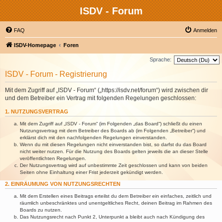
ISDV - Forum
FAQ
Anmelden
ISDV-Homepage
Foren
Sprache:
ISDV - Forum - Registrierung
Mit dem Zugriff auf „ISDV - Forum“ („https://isdv.net/forum“) wird zwischen dir
und dem Betreiber ein Vertrag mit folgenden Regelungen geschlossen:
1. NUTZUNGSVERTRAG
Mit dem Zugriff auf „ISDV - Forum“ (im Folgenden „das Board“) schließt du einen
Nutzungsvertrag mit dem Betreiber des Boards ab (im Folgenden „Betreiber“) und
erklärst dich mit den nachfolgenden Regelungen einverstanden.
Wenn du mit diesen Regelungen nicht einverstanden bist, so darfst du das Board
nicht weiter nutzen. Für die Nutzung des Boards gelten jeweils die an dieser Stelle
veröffentlichten Regelungen.
Der Nutzungsvertrag wird auf unbestimmte Zeit geschlossen und kann von beiden
Seiten ohne Einhaltung einer Frist jederzeit gekündigt werden.
2. EINRÄUMUNG VON NUTZUNGSRECHTEN
Mit dem Erstellen eines Beitrags erteilst du dem Betreiber ein einfaches, zeitlich und
räumlich unbeschränktes und unentgeltliches Recht, deinen Beitrag im Rahmen des
Boards zu nutzen.
Das Nutzungsrecht nach Punkt 2, Unterpunkt a bleibt auch nach Kündigung des