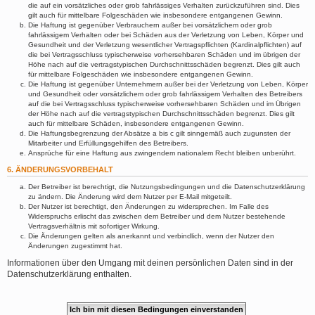
die auf ein vorsätzliches oder grob fahrlässiges Verhalten zurückzuführen sind. Dies
gilt auch für mittelbare Folgeschäden wie insbesondere entgangenen Gewinn.
Die Haftung ist gegenüber Verbrauchern außer bei vorsätzlichem oder grob
fahrlässigem Verhalten oder bei Schäden aus der Verletzung von Leben, Körper und
Gesundheit und der Verletzung wesentlicher Vertragspflichten (Kardinalpflichten) auf
die bei Vertragsschluss typischerweise vorhersehbaren Schäden und im übrigen der
Höhe nach auf die vertragstypischen Durchschnittsschäden begrenzt. Dies gilt auch
für mittelbare Folgeschäden wie insbesondere entgangenen Gewinn.
Die Haftung ist gegenüber Unternehmern außer bei der Verletzung von Leben, Körper
und Gesundheit oder vorsätzlichem oder grob fahrlässigem Verhalten des Betreibers
auf die bei Vertragsschluss typischerweise vorhersehbaren Schäden und im Übrigen
der Höhe nach auf die vertragstypischen Durchschnittsschäden begrenzt. Dies gilt
auch für mittelbare Schäden, insbesondere entgangenen Gewinn.
Die Haftungsbegrenzung der Absätze a bis c gilt sinngemäß auch zugunsten der
Mitarbeiter und Erfüllungsgehilfen des Betreibers.
Ansprüche für eine Haftung aus zwingendem nationalem Recht bleiben unberührt.
6. ÄNDERUNGSVORBEHALT
Der Betreiber ist berechtigt, die Nutzungsbedingungen und die Datenschutzerklärung
zu ändern. Die Änderung wird dem Nutzer per E-Mail mitgeteilt.
Der Nutzer ist berechtigt, den Änderungen zu widersprechen. Im Falle des
Widerspruchs erlischt das zwischen dem Betreiber und dem Nutzer bestehende
Vertragsverhältnis mit sofortiger Wirkung.
Die Änderungen gelten als anerkannt und verbindlich, wenn der Nutzer den
Änderungen zugestimmt hat.
Informationen über den Umgang mit deinen persönlichen Daten sind in der
Datenschutzerklärung enthalten.