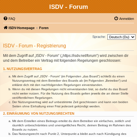
ISDV - Forum
FAQ
Anmelden
ISDV-Homepage
Foren
Sprache:
ISDV - Forum - Registrierung
Mit dem Zugriff auf „ISDV - Forum“ („https://isdv.net/forum“) wird zwischen dir
und dem Betreiber ein Vertrag mit folgenden Regelungen geschlossen:
1. NUTZUNGSVERTRAG
Mit dem Zugriff auf „ISDV - Forum“ (im Folgenden „das Board“) schließt du einen
Nutzungsvertrag mit dem Betreiber des Boards ab (im Folgenden „Betreiber“) und
erklärst dich mit den nachfolgenden Regelungen einverstanden.
Wenn du mit diesen Regelungen nicht einverstanden bist, so darfst du das Board
nicht weiter nutzen. Für die Nutzung des Boards gelten jeweils die an dieser Stelle
veröffentlichten Regelungen.
Der Nutzungsvertrag wird auf unbestimmte Zeit geschlossen und kann von beiden
Seiten ohne Einhaltung einer Frist jederzeit gekündigt werden.
2. EINRÄUMUNG VON NUTZUNGSRECHTEN
Mit dem Erstellen eines Beitrags erteilst du dem Betreiber ein einfaches, zeitlich und
räumlich unbeschränktes und unentgeltliches Recht, deinen Beitrag im Rahmen des
Boards zu nutzen.
Das Nutzungsrecht nach Punkt 2, Unterpunkt a bleibt auch nach Kündigung des