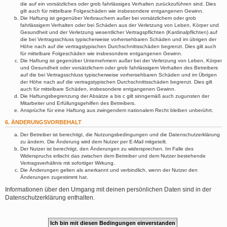
die auf ein vorsätzliches oder grob fahrlässiges Verhalten zurückzuführen sind. Dies
gilt auch für mittelbare Folgeschäden wie insbesondere entgangenen Gewinn.
Die Haftung ist gegenüber Verbrauchern außer bei vorsätzlichem oder grob
fahrlässigem Verhalten oder bei Schäden aus der Verletzung von Leben, Körper und
Gesundheit und der Verletzung wesentlicher Vertragspflichten (Kardinalpflichten) auf
die bei Vertragsschluss typischerweise vorhersehbaren Schäden und im übrigen der
Höhe nach auf die vertragstypischen Durchschnittsschäden begrenzt. Dies gilt auch
für mittelbare Folgeschäden wie insbesondere entgangenen Gewinn.
Die Haftung ist gegenüber Unternehmern außer bei der Verletzung von Leben, Körper
und Gesundheit oder vorsätzlichem oder grob fahrlässigem Verhalten des Betreibers
auf die bei Vertragsschluss typischerweise vorhersehbaren Schäden und im Übrigen
der Höhe nach auf die vertragstypischen Durchschnittsschäden begrenzt. Dies gilt
auch für mittelbare Schäden, insbesondere entgangenen Gewinn.
Die Haftungsbegrenzung der Absätze a bis c gilt sinngemäß auch zugunsten der
Mitarbeiter und Erfüllungsgehilfen des Betreibers.
Ansprüche für eine Haftung aus zwingendem nationalem Recht bleiben unberührt.
6. ÄNDERUNGSVORBEHALT
Der Betreiber ist berechtigt, die Nutzungsbedingungen und die Datenschutzerklärung
zu ändern. Die Änderung wird dem Nutzer per E-Mail mitgeteilt.
Der Nutzer ist berechtigt, den Änderungen zu widersprechen. Im Falle des
Widerspruchs erlischt das zwischen dem Betreiber und dem Nutzer bestehende
Vertragsverhältnis mit sofortiger Wirkung.
Die Änderungen gelten als anerkannt und verbindlich, wenn der Nutzer den
Änderungen zugestimmt hat.
Informationen über den Umgang mit deinen persönlichen Daten sind in der
Datenschutzerklärung enthalten.