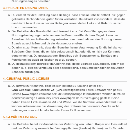
Nutzungsvertrages bestehen.
3. PFLICHTEN DES NUTZERS
Du erklärst mit der Erstellung eines Beitrags, dass er keine Inhalte enthält, die gegen
geltendes Recht oder die guten Sitten verstoßen. Du erklärst insbesondere, dass du
das Recht besitzt, die in deinen Beiträgen verwendeten Links und Bilder zu setzen
bzw. zu verwenden.
Der Betreiber des Boards übt das Hausrecht aus. Bei Verstößen gegen diese
Nutzungsbedingungen oder anderer im Board veröffentlichten Regeln kann der
Betreiber dich nach Abmahnung zeitweise oder dauerhaft von der Nutzung dieses
Boards ausschließen und dir ein Hausverbot erteilen.
Du nimmst zur Kenntnis, dass der Betreiber keine Verantwortung für die Inhalte von
Beiträgen übernimmt, die er nicht selbst erstellt hat oder die er nicht zur Kenntnis
genommen hat. Du gestattest dem Betreiber, dein Benutzerkonto, Beiträge und
Funktionen jederzeit zu löschen oder zu sperren.
Du gestattest dem Betreiber darüber hinaus, deine Beiträge abzuändern, sofern sie
gegen o. g. Regeln verstoßen oder geeignet sind, dem Betreiber oder einem Dritten
Schaden zuzufügen.
4. GENERAL PUBLIC LICENSE
Du nimmst zur Kenntnis, dass es sich bei phpBB um eine unter der „
GNU General Public License v2
“ (GPL) bereitgestellten Foren-Software von phpBB
Limited (www.phpbb.com) handelt; deutschsprachige Informationen werden durch die
deutschsprachige Community unter www.phpbb.de zur Verfügung gestellt. Beide
haben keinen Einfluss auf die Art und Weise, wie die Software verwendet wird. Sie
können insbesondere die Verwendung der Software für bestimmte Zwecke nicht
untersagen oder auf Inhalte fremder Foren Einfluss nehmen.
5. GEWÄHRLEISTUNG
Der Betreiber haftet mit Ausnahme der Verletzung von Leben, Körper und Gesundheit
und der Verletzung wesentlicher Vertragspflichten (Kardinalpflichten) nur für Schäden,