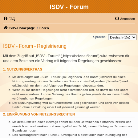
ISDV - Forum
FAQ
Anmelden
ISDV-Homepage
Foren
Sprache:
ISDV - Forum - Registrierung
Mit dem Zugriff auf „ISDV - Forum“ („https://isdv.net/forum“) wird zwischen dir
und dem Betreiber ein Vertrag mit folgenden Regelungen geschlossen:
1. NUTZUNGSVERTRAG
Mit dem Zugriff auf „ISDV - Forum“ (im Folgenden „das Board“) schließt du einen
Nutzungsvertrag mit dem Betreiber des Boards ab (im Folgenden „Betreiber“) und
erklärst dich mit den nachfolgenden Regelungen einverstanden.
Wenn du mit diesen Regelungen nicht einverstanden bist, so darfst du das Board
nicht weiter nutzen. Für die Nutzung des Boards gelten jeweils die an dieser Stelle
veröffentlichten Regelungen.
Der Nutzungsvertrag wird auf unbestimmte Zeit geschlossen und kann von beiden
Seiten ohne Einhaltung einer Frist jederzeit gekündigt werden.
2. EINRÄUMUNG VON NUTZUNGSRECHTEN
Mit dem Erstellen eines Beitrags erteilst du dem Betreiber ein einfaches, zeitlich und
räumlich unbeschränktes und unentgeltliches Recht, deinen Beitrag im Rahmen des
Boards zu nutzen.
Das Nutzungsrecht nach Punkt 2, Unterpunkt a bleibt auch nach Kündigung des