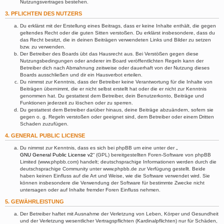
Nutzungsvertrages bestehen.
3. PFLICHTEN DES NUTZERS
Du erklärst mit der Erstellung eines Beitrags, dass er keine Inhalte enthält, die gegen
geltendes Recht oder die guten Sitten verstoßen. Du erklärst insbesondere, dass du
das Recht besitzt, die in deinen Beiträgen verwendeten Links und Bilder zu setzen
bzw. zu verwenden.
Der Betreiber des Boards übt das Hausrecht aus. Bei Verstößen gegen diese
Nutzungsbedingungen oder anderer im Board veröffentlichten Regeln kann der
Betreiber dich nach Abmahnung zeitweise oder dauerhaft von der Nutzung dieses
Boards ausschließen und dir ein Hausverbot erteilen.
Du nimmst zur Kenntnis, dass der Betreiber keine Verantwortung für die Inhalte von
Beiträgen übernimmt, die er nicht selbst erstellt hat oder die er nicht zur Kenntnis
genommen hat. Du gestattest dem Betreiber, dein Benutzerkonto, Beiträge und
Funktionen jederzeit zu löschen oder zu sperren.
Du gestattest dem Betreiber darüber hinaus, deine Beiträge abzuändern, sofern sie
gegen o. g. Regeln verstoßen oder geeignet sind, dem Betreiber oder einem Dritten
Schaden zuzufügen.
4. GENERAL PUBLIC LICENSE
Du nimmst zur Kenntnis, dass es sich bei phpBB um eine unter der „
GNU General Public License v2
“ (GPL) bereitgestellten Foren-Software von phpBB
Limited (www.phpbb.com) handelt; deutschsprachige Informationen werden durch die
deutschsprachige Community unter www.phpbb.de zur Verfügung gestellt. Beide
haben keinen Einfluss auf die Art und Weise, wie die Software verwendet wird. Sie
können insbesondere die Verwendung der Software für bestimmte Zwecke nicht
untersagen oder auf Inhalte fremder Foren Einfluss nehmen.
5. GEWÄHRLEISTUNG
Der Betreiber haftet mit Ausnahme der Verletzung von Leben, Körper und Gesundheit
und der Verletzung wesentlicher Vertragspflichten (Kardinalpflichten) nur für Schäden,