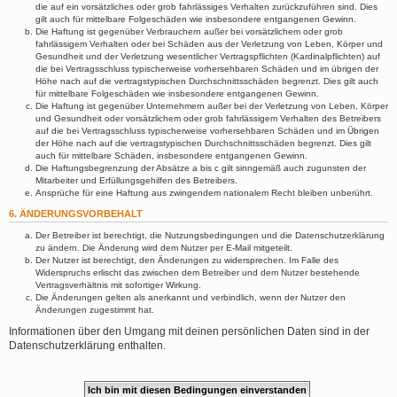
die auf ein vorsätzliches oder grob fahrlässiges Verhalten zurückzuführen sind. Dies
gilt auch für mittelbare Folgeschäden wie insbesondere entgangenen Gewinn.
Die Haftung ist gegenüber Verbrauchern außer bei vorsätzlichem oder grob
fahrlässigem Verhalten oder bei Schäden aus der Verletzung von Leben, Körper und
Gesundheit und der Verletzung wesentlicher Vertragspflichten (Kardinalpflichten) auf
die bei Vertragsschluss typischerweise vorhersehbaren Schäden und im übrigen der
Höhe nach auf die vertragstypischen Durchschnittsschäden begrenzt. Dies gilt auch
für mittelbare Folgeschäden wie insbesondere entgangenen Gewinn.
Die Haftung ist gegenüber Unternehmern außer bei der Verletzung von Leben, Körper
und Gesundheit oder vorsätzlichem oder grob fahrlässigem Verhalten des Betreibers
auf die bei Vertragsschluss typischerweise vorhersehbaren Schäden und im Übrigen
der Höhe nach auf die vertragstypischen Durchschnittsschäden begrenzt. Dies gilt
auch für mittelbare Schäden, insbesondere entgangenen Gewinn.
Die Haftungsbegrenzung der Absätze a bis c gilt sinngemäß auch zugunsten der
Mitarbeiter und Erfüllungsgehilfen des Betreibers.
Ansprüche für eine Haftung aus zwingendem nationalem Recht bleiben unberührt.
6. ÄNDERUNGSVORBEHALT
Der Betreiber ist berechtigt, die Nutzungsbedingungen und die Datenschutzerklärung
zu ändern. Die Änderung wird dem Nutzer per E-Mail mitgeteilt.
Der Nutzer ist berechtigt, den Änderungen zu widersprechen. Im Falle des
Widerspruchs erlischt das zwischen dem Betreiber und dem Nutzer bestehende
Vertragsverhältnis mit sofortiger Wirkung.
Die Änderungen gelten als anerkannt und verbindlich, wenn der Nutzer den
Änderungen zugestimmt hat.
Informationen über den Umgang mit deinen persönlichen Daten sind in der
Datenschutzerklärung enthalten.