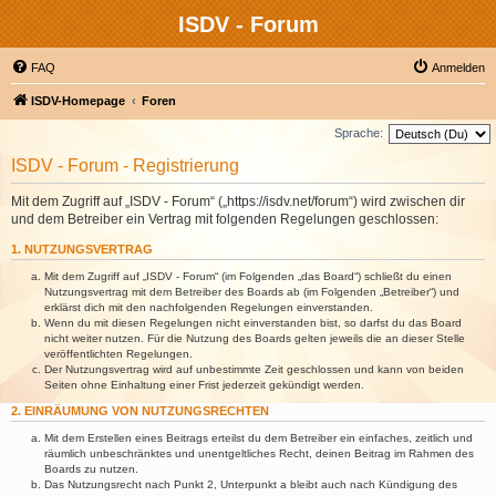
ISDV - Forum
FAQ
Anmelden
ISDV-Homepage
Foren
Sprache:
ISDV - Forum - Registrierung
Mit dem Zugriff auf „ISDV - Forum“ („https://isdv.net/forum“) wird zwischen dir
und dem Betreiber ein Vertrag mit folgenden Regelungen geschlossen:
1. NUTZUNGSVERTRAG
Mit dem Zugriff auf „ISDV - Forum“ (im Folgenden „das Board“) schließt du einen
Nutzungsvertrag mit dem Betreiber des Boards ab (im Folgenden „Betreiber“) und
erklärst dich mit den nachfolgenden Regelungen einverstanden.
Wenn du mit diesen Regelungen nicht einverstanden bist, so darfst du das Board
nicht weiter nutzen. Für die Nutzung des Boards gelten jeweils die an dieser Stelle
veröffentlichten Regelungen.
Der Nutzungsvertrag wird auf unbestimmte Zeit geschlossen und kann von beiden
Seiten ohne Einhaltung einer Frist jederzeit gekündigt werden.
2. EINRÄUMUNG VON NUTZUNGSRECHTEN
Mit dem Erstellen eines Beitrags erteilst du dem Betreiber ein einfaches, zeitlich und
räumlich unbeschränktes und unentgeltliches Recht, deinen Beitrag im Rahmen des
Boards zu nutzen.
Das Nutzungsrecht nach Punkt 2, Unterpunkt a bleibt auch nach Kündigung des