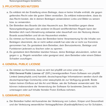
Nutzungsvertrages bestehen.
3. PFLICHTEN DES NUTZERS
Du erklärst mit der Erstellung eines Beitrags, dass er keine Inhalte enthält, die gegen
geltendes Recht oder die guten Sitten verstoßen. Du erklärst insbesondere, dass du
das Recht besitzt, die in deinen Beiträgen verwendeten Links und Bilder zu setzen
bzw. zu verwenden.
Der Betreiber des Boards übt das Hausrecht aus. Bei Verstößen gegen diese
Nutzungsbedingungen oder anderer im Board veröffentlichten Regeln kann der
Betreiber dich nach Abmahnung zeitweise oder dauerhaft von der Nutzung dieses
Boards ausschließen und dir ein Hausverbot erteilen.
Du nimmst zur Kenntnis, dass der Betreiber keine Verantwortung für die Inhalte von
Beiträgen übernimmt, die er nicht selbst erstellt hat oder die er nicht zur Kenntnis
genommen hat. Du gestattest dem Betreiber, dein Benutzerkonto, Beiträge und
Funktionen jederzeit zu löschen oder zu sperren.
Du gestattest dem Betreiber darüber hinaus, deine Beiträge abzuändern, sofern sie
gegen o. g. Regeln verstoßen oder geeignet sind, dem Betreiber oder einem Dritten
Schaden zuzufügen.
4. GENERAL PUBLIC LICENSE
Du nimmst zur Kenntnis, dass es sich bei phpBB um eine unter der „
GNU General Public License v2
“ (GPL) bereitgestellten Foren-Software von phpBB
Limited (www.phpbb.com) handelt; deutschsprachige Informationen werden durch die
deutschsprachige Community unter www.phpbb.de zur Verfügung gestellt. Beide
haben keinen Einfluss auf die Art und Weise, wie die Software verwendet wird. Sie
können insbesondere die Verwendung der Software für bestimmte Zwecke nicht
untersagen oder auf Inhalte fremder Foren Einfluss nehmen.
5. GEWÄHRLEISTUNG
Der Betreiber haftet mit Ausnahme der Verletzung von Leben, Körper und Gesundheit
und der Verletzung wesentlicher Vertragspflichten (Kardinalpflichten) nur für Schäden,