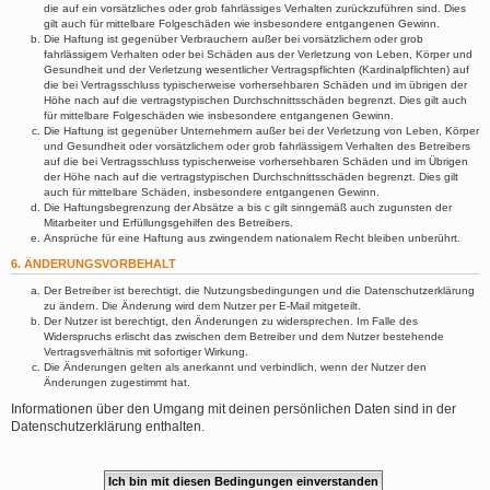
die auf ein vorsätzliches oder grob fahrlässiges Verhalten zurückzuführen sind. Dies
gilt auch für mittelbare Folgeschäden wie insbesondere entgangenen Gewinn.
Die Haftung ist gegenüber Verbrauchern außer bei vorsätzlichem oder grob
fahrlässigem Verhalten oder bei Schäden aus der Verletzung von Leben, Körper und
Gesundheit und der Verletzung wesentlicher Vertragspflichten (Kardinalpflichten) auf
die bei Vertragsschluss typischerweise vorhersehbaren Schäden und im übrigen der
Höhe nach auf die vertragstypischen Durchschnittsschäden begrenzt. Dies gilt auch
für mittelbare Folgeschäden wie insbesondere entgangenen Gewinn.
Die Haftung ist gegenüber Unternehmern außer bei der Verletzung von Leben, Körper
und Gesundheit oder vorsätzlichem oder grob fahrlässigem Verhalten des Betreibers
auf die bei Vertragsschluss typischerweise vorhersehbaren Schäden und im Übrigen
der Höhe nach auf die vertragstypischen Durchschnittsschäden begrenzt. Dies gilt
auch für mittelbare Schäden, insbesondere entgangenen Gewinn.
Die Haftungsbegrenzung der Absätze a bis c gilt sinngemäß auch zugunsten der
Mitarbeiter und Erfüllungsgehilfen des Betreibers.
Ansprüche für eine Haftung aus zwingendem nationalem Recht bleiben unberührt.
6. ÄNDERUNGSVORBEHALT
Der Betreiber ist berechtigt, die Nutzungsbedingungen und die Datenschutzerklärung
zu ändern. Die Änderung wird dem Nutzer per E-Mail mitgeteilt.
Der Nutzer ist berechtigt, den Änderungen zu widersprechen. Im Falle des
Widerspruchs erlischt das zwischen dem Betreiber und dem Nutzer bestehende
Vertragsverhältnis mit sofortiger Wirkung.
Die Änderungen gelten als anerkannt und verbindlich, wenn der Nutzer den
Änderungen zugestimmt hat.
Informationen über den Umgang mit deinen persönlichen Daten sind in der
Datenschutzerklärung enthalten.